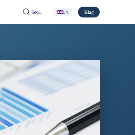
Klag
EN