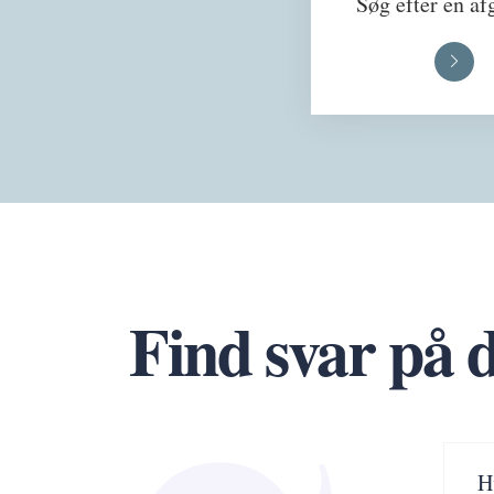
Søg efter en af
Find svar på 
H