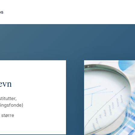
os
ævn
itutter,
eringsfonde)
 større