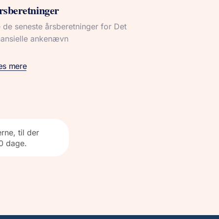
rsberetninger
 de seneste årsberetninger for Det
nansielle ankenævn
æs mere
ne, til der
90 dage.