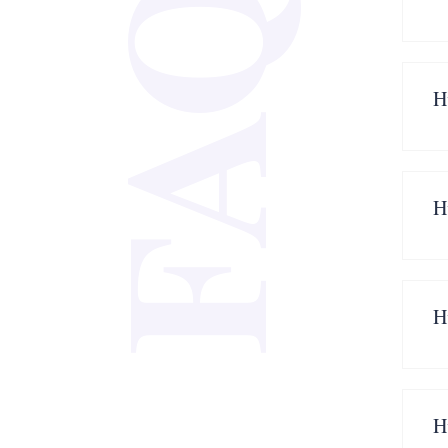
FAQ
H
H
H
H