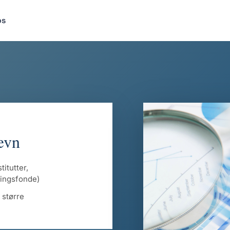
os
ævn
itutter,
eringsfonde)
 større