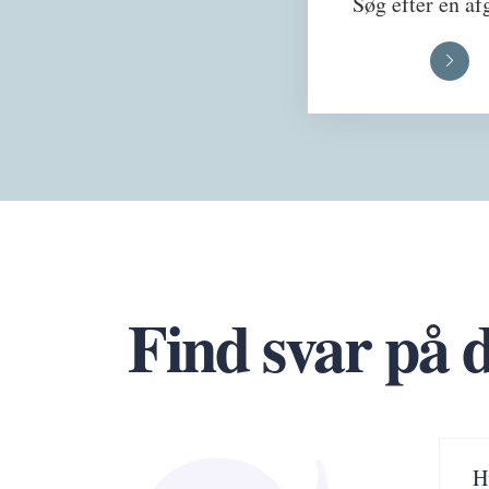
Søg efter en af
Find svar på 
H