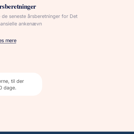
rsberetninger
 de seneste årsberetninger for Det
nansielle ankenævn
æs mere
ne, til der
90 dage.