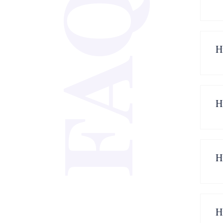
FAQ
H
H
H
H