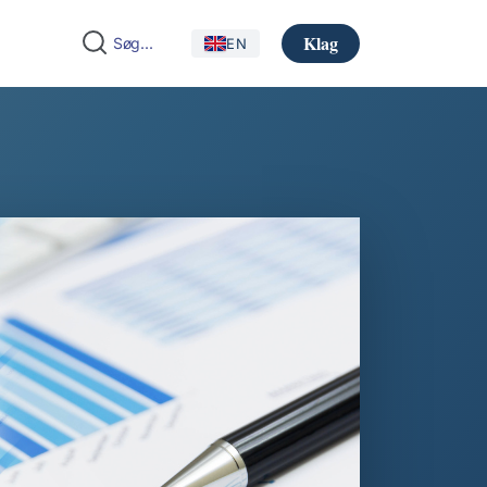
Klag
EN