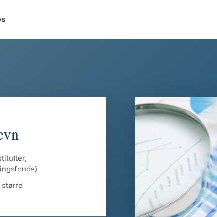
os
ævn
itutter,
eringsfonde)
 større