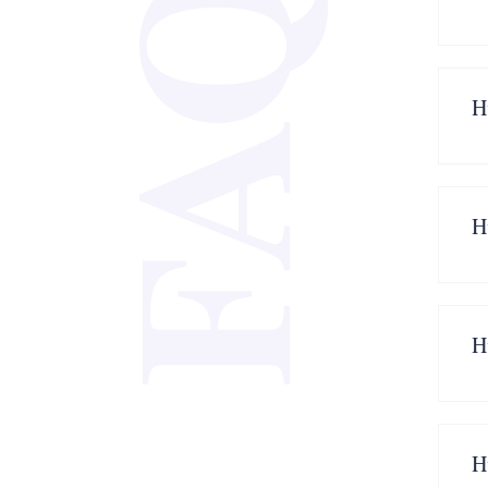
FAQ
H
H
H
H