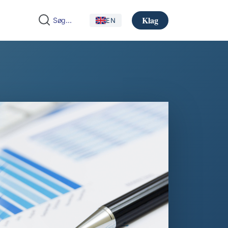
Klag
EN