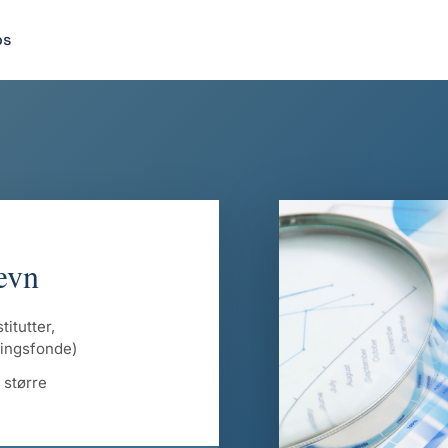
os
ævn
itutter,
eringsfonde)
 større