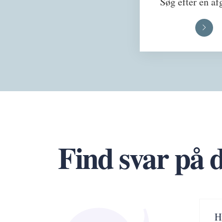
Søg efter en af
Find svar på 
H