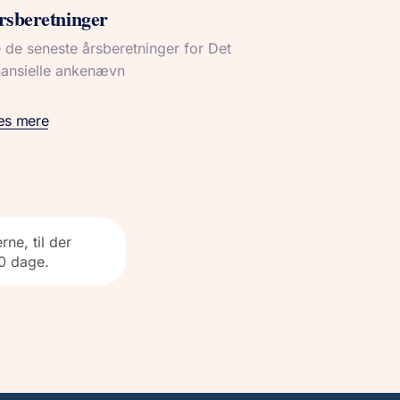
rsberetninger
 de seneste årsberetninger for Det
nansielle ankenævn
æs mere
ne, til der
90 dage.