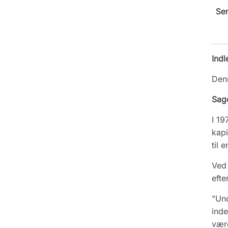
Se
Indl
Denn
Sag
I 19
kapi
til 
Ved 
efte
"Und
inde
værd