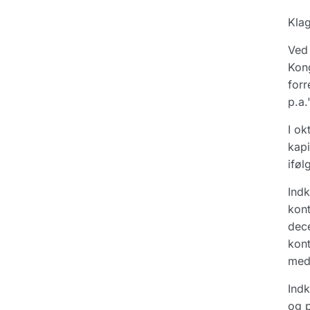
Klag
Ved 
Kong
forr
p.a.
I ok
kapi
iføl
Indk
kont
dece
kont
med 
Indk
og p