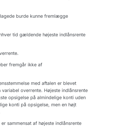
dklagede burde kunne fremlægge
nhver tid gældende højeste indlånsrente
verrente.
eber fremgår ikke af
rensstemmelse med aftalen er blevet
 variabel overrente. Højeste indlånsrente
gste opsigelse på almindelige konti uden
ige konti på opsigelse, men en højt
.
ti er sammensat af højeste indlånsrente