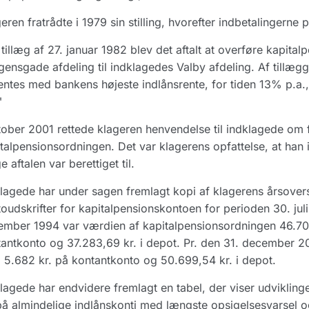
eren fratrådte i 1979 sin stilling, hvorefter indbetalingerne
tillæg af 27. januar 1982 blev det aftalt at overføre kapita
ensgade afdeling til indklagedes Valby afdeling. Af tillægg
entes med bankens højeste indlånsrente, for tiden 13% p.a.,
"
tober 2001 rettede klageren henvendelse til indklagede om 
talpensionsordningen. Det var klagerens opfattelse, at han
ge aftalen var berettiget til.
lagede har under sagen fremlagt kopi af klagerens årsovers
oudskrifter for kapitalpensionskontoen for perioden 30. juli
mber 1994 var værdien af kapitalpensionsordningen 46.706
antkonto og 37.283,69 kr. i depot. Pr. den 31. december 2
5.682 kr. på kontantkonto og 50.699,54 kr. i depot.
lagede har endvidere fremlagt en tabel, der viser udvikling
å almindelige indlånskonti med længste opsigelsesvarsel og