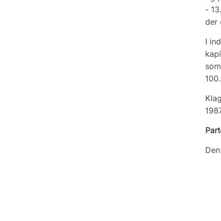
- 13
der 
I in
kapi
som 
100.
Klag
1987
Part
Den