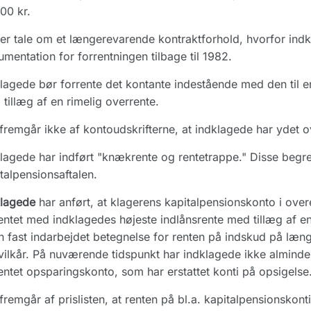
00 kr.
er tale om et længerevarende kontraktforhold, hvorfor in
mentation for forrentningen tilbage til 1982.
lagede bør forrente det kontante indestående med den til e
tillæg af en rimelig overrente.
fremgår ikke af kontoudskrifterne, at indklagede har ydet o
lagede har indført "knækrente og rentetrappe." Disse begr
talpensionsaftalen.
klagede
har anført, at klagerens kapitalpensionskonto i ove
entet med indklagedes højeste indlånsrente med tillæg af en
n fast indarbejdet betegnelse for renten på indskud på læn
ilkår. På nuværende tidspunkt har indklagede ikke almindel
entet opsparingskonto, som har erstattet konti på opsigelse
fremgår af prislisten, at renten på bl.a. kapitalpensionskon