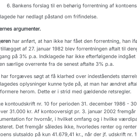
Bankens forslag til en behørig forrentning af kontoen
lagede har nedlagt påstand om frifindelse.
ernes argumenter.
geren
har anført, at han ikke har fået den forrentning, han if
tillægget af 27. januar 1982 blev forrentningen aftalt til d
ang på 3% p.a. Indklagede har ikke efterfølgende indgået 
en særlige overrente fra de senest aftalte 3% p.a.
har forgæves søgt at få klarhed over indeståendets størrel
lagedes oplysninger kunne tyde på, at man har ændret aft
nformere herom. Dette er i strid med gældende retsregler.
ge kontoudskrift nr. 10 for perioden 31. december 1986 - 30
ver 31.000 kr. Af kontooversigt pr. 3. januar 2002 fremgår 
mentation for hvornår, i hvilket omfang og i hvilke værdipa
steret. Det fremgår således ikke, hvorledes renter og rente
oens slutsaldo på kun 41.679,41 kr., når der jf. udskrift nr.