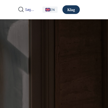
Klag
EN