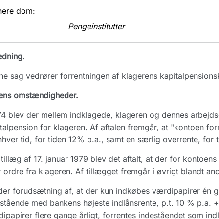
nere dom:
Pengeinstitutter
edning.
e sag vedrører forrentningen af klagerens kapitalpensions
ens omstændigheder.
74 blev der mellem indklagede, klageren og dennes arbejdsg
talpension for klageren. Af aftalen fremgår, at "kontoen fo
enhver tid, for tiden 12% p.a., samt en særlig overrente, for
tillæg af 17. januar 1979 blev det aftalt, at der for konto
r ordre fra klageren. Af tillægget fremgår i øvrigt blandt and
er forudsætning af, at der kun indkøbes værdipapirer én ga
stående med bankens højeste indlånsrente, p.t. 10 % p.a. + 
ipapirer flere gange årligt, forrentes indeståendet som ind