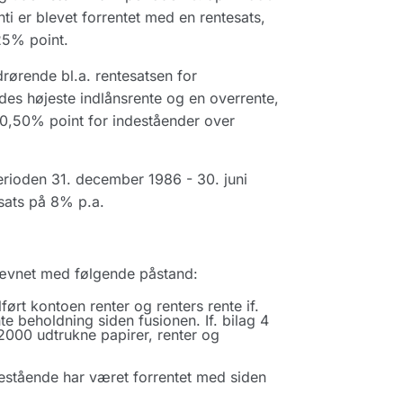
ti er blevet forrentet med en rentesats,
25% point.
drørende bl.a. rentesatsen for
des højeste indlånsrente og en overrente,
 0,50% point for indeståender over
perioden 31. december 1986 - 30. juni
sats på 8% p.a.
ævnet med følgende påstand:
ørt kontoen renter og renters rente if.
e beholdning siden fusionen. If. bilag 4
r 2000 udtrukne papirer, renter og
stående har været forrentet med siden