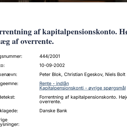
rrentning af kapitalpensionskonto. H
llæg af overrente.
gsnummer:
444/2001
to:
10-09-2002
kenævn:
Peter Blok, Christian Egeskov, Niels Bolt
ageemne:
Rente - indlån
Kapitalpensionskonti - øvrige spørgsmål
etekst:
Forrentning af kapitalpensionskonto. Høj
overrente.
klagede:
Danske Bank
rige
ysninger: