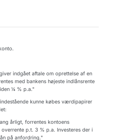
konto.
iver indgået aftale om oprettelse af en
rrentes med bankens højeste indlånsrente
 tiden ¼ % p.a."
ens indestående kunne købes værdipapirer
et:
ng årligt, forrentes kontoens
overrente p.t. 3 % p.a. Investeres der i
lån på anfordring."