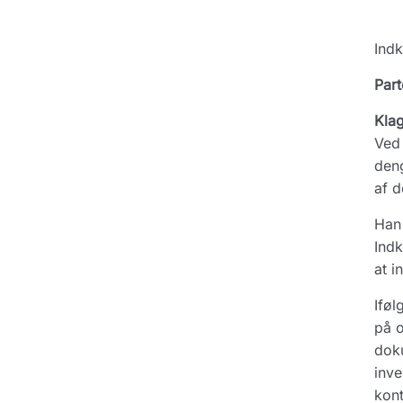
Indk
Part
Kla
Ved 
deng
af d
Han 
Indk
at i
Iføl
på o
doku
inve
kont