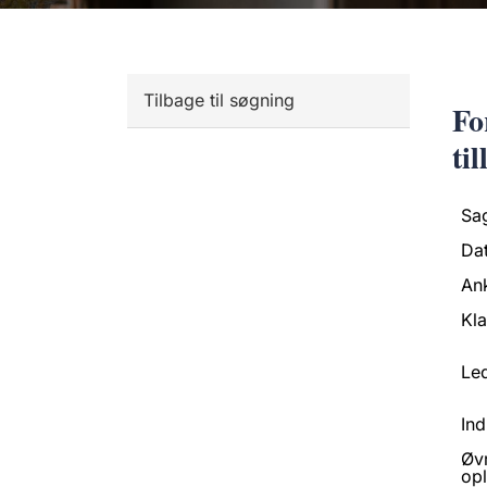
Tilbage til søgning
Fo
ti
Sa
Da
An
Kl
Led
Ind
Øv
opl