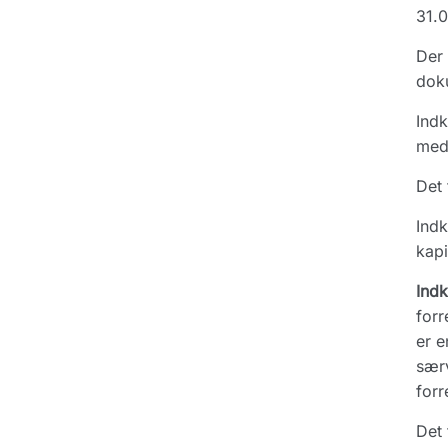
31.0
Der 
doku
Indk
med 
Det 
Indk
kapi
Ind
forr
er e
særv
forr
Det 