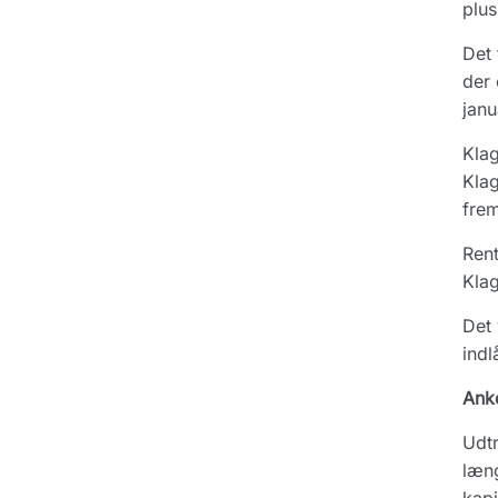
plus
Det 
der 
janu
Klag
Klag
frem
Rent
Kla
Det 
indl
Ank
Udtr
læng