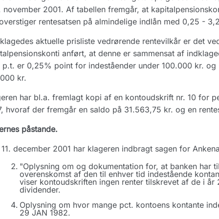
. november 2001. Af tabellen fremgår, at kapitalpensionskon
overstiger rentesatsen på almindelige indlån med 0,25 - 3,
dklagedes aktuelle prisliste vedrørende rentevilkår er det ve
talpensionskonti anført, at denne er sammensat af indklage
p.t. er 0,25% point for indeståender under 100.000 kr. og
000 kr.
eren har bl.a. fremlagt kopi af en kontoudskrift nr. 10 for 
, hvoraf der fremgår en saldo på 31.563,75 kr. og en rente
ernes påstande.
 11. december 2001 har klageren indbragt sagen for Anken
"Oplysning om og dokumentation for, at banken har tilf
overenskomst af den til enhver tid indestående kontant
viser kontoudskriften ingen renter tilskrevet af de i å
dividender.
Oplysning om hvor mange pct. kontoens kontante inde
29 JAN 1982.