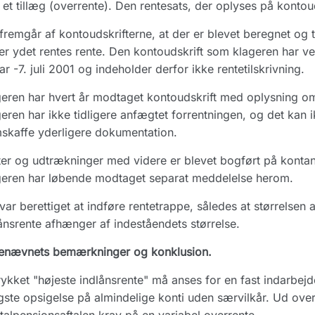
 et tillæg (overrente). Den rentesats, der oplyses på kontou
fremgår af kontoudskrifterne, at der er blevet beregnet og t
er ydet rentes rente. Den kontoudskrift som klageren har v
ar -7. juli 2001 og indeholder derfor ikke rentetilskrivning.
eren har hvert år modtaget kontoudskrift med oplysning om
eren har ikke tidligere anfægtet forrentningen, og det kan
skaffe yderligere dokumentation.
er og udtrækninger med videre er blevet bogført på kontan
geren har løbende modtaget separat meddelelse herom.
var berettiget at indføre rentetrappe, således at størrelsen 
ånsrente afhænger af indeståendets størrelse.
enævnets bemærkninger og konklusion.
ykket "højeste indlånsrente" må anses for en fast indarbejd
ste opsigelse på almindelige konti uden særvilkår. Ud over 