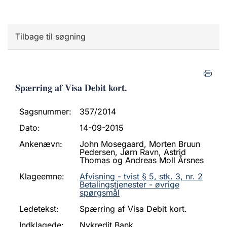
Tilbage til søgning
Spærring af Visa Debit kort.
Sagsnummer:
357/2014
Dato:
14-09-2015
Ankenævn:
John Mosegaard, Morten Bruun
Pedersen, Jørn Ravn, Astrid
Thomas og Andreas Moll Årsnes
Klageemne:
Afvisning - tvist § 5, stk. 3, nr. 2
Betalingstjenester - øvrige
spørgsmål
Ledetekst:
Spærring af Visa Debit kort.
Indklagede:
Nykredit Bank