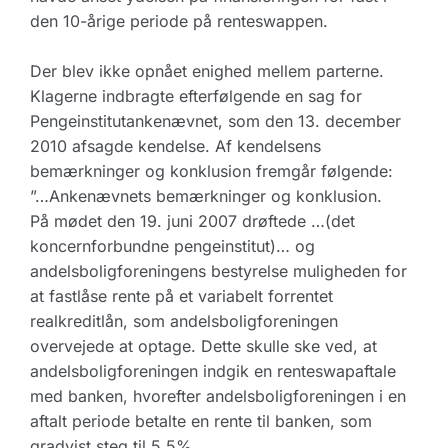
den 10-årige periode på renteswappen.
Der blev ikke opnået enighed mellem parterne.
Klagerne indbragte efterfølgende en sag for
Pengeinstitutankenævnet, som den 13. december
2010 afsagde kendelse. Af kendelsens
bemærkninger og konklusion fremgår følgende:
”…Ankenævnets bemærkninger og konklusion.
På mødet den 19. juni 2007 drøftede …(det
koncernforbundne pengeinstitut)… og
andelsboligforeningens bestyrelse muligheden for
at fastlåse rente på et variabelt forrentet
realkreditlån, som andelsboligforeningen
overvejede at optage. Dette skulle ske ved, at
andelsboligforeningen indgik en renteswapaftale
med banken, hvorefter andelsboligforeningen i en
aftalt periode betalte en rente til banken, som
gradvist steg til 5,5%.