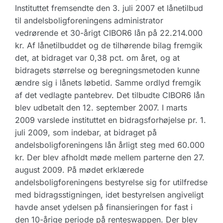
Instituttet fremsendte den 3. juli 2007 et lånetilbud
til andelsboligforeningens administrator
vedrørende et 30-årigt CIBOR6 lån på 22.214.000
kr. Af lånetilbuddet og de tilhørende bilag fremgik
det, at bidraget var 0,38 pct. om året, og at
bidragets størrelse og beregningsmetoden kunne
ændre sig i lånets løbetid. Samme ordlyd fremgik
af det vedlagte pantebrev. Det tilbudte CIBOR6 lån
blev udbetalt den 12. september 2007. I marts
2009 varslede instituttet en bidragsforhøjelse pr. 1.
juli 2009, som indebar, at bidraget på
andelsboligforeningens lån årligt steg med 60.000
kr. Der blev afholdt møde mellem parterne den 27.
august 2009. På mødet erklærede
andelsboligforeningens bestyrelse sig for utilfredse
med bidragsstigningen, idet bestyrelsen angiveligt
havde anset ydelsen på finansieringen for fast i
den 10-årige periode på renteswappen. Der blev