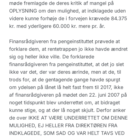
møde fremlagde de deres kritik af mangel på
OPLYSNING om den mulighed, at indklagede uden
videre kunne forhøje de i forvejen krævede 84.375
kr. med yderligere 60.000 kr. mere pr. år.
Finansrådgiveren fra pengeinstituttet prøvede at
forklare dem, at rentetrappen jo ikke havde ændret
sig og heller ikke ville. De forklarede
finansrådgiveren fra pengeinstituttet, at det jo slet
ikke var det, der var deres ærinde, men at de, til
trods for, at de gentagende gange havde spurgt
om ydelsen på lånet lå helt fast frem til 2017, ikke
af finansrådgiveren på mødet den 22. juni 2007 på
noget tidspunkt blev underrettet om, at bidraget
kunne stige, og at der lå noget skjult. Derfor anker
de over IKKE AT VÆRE UNDERRETTET OM DENNE
MULIGHED, EJ HELLER FRA DIREKTØREN FRA
INDKLAGEDE, SOM SAD OG VAR HELT TAVS VED