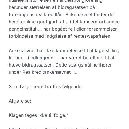
huslejens størrelse i en andelsboligforening,
herunder størrelsen af bidragssatsen på
foreningens realkreditlån. Ankenævnet finder det
herefter ikke godtgjort, at …(det koncernforbundne
pengeinstitut)… har begået fejl eller forsømmelser i
forbindelse med indgåelse af renteswapaftalen.
Ankenævnet har ikke kompetence til at tage stilling
til, om …(indklagede)… har været berettiget til at
hæve bidragssatsen. Dette spørgsmål henhører
under Realkreditankenævnet, …
Som følge heraf træffes følgende
Afgørelse:
Klagen tages ikke til følge.”