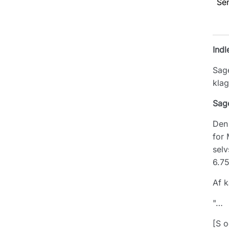
Se
Indl
Sage
klag
Sag
Den 
for 
selv
6.75
Af k
"…
[S o