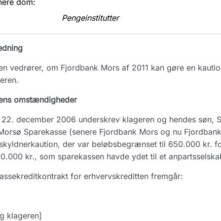
nere dom:
Pengeinstitutter
edning
n vedrører, om Fjordbank Mors af 2011 kan gøre en kautio
eren.
ens omstændigheder
22. december 2006 underskrev klageren og hendes søn, S, 
Morsø Sparekasse (senere Fjordbank Mors og nu Fjordbank
skyldnerkaution, der var beløbsbegrænset til 650.000 kr. 
0.000 kr., som sparekassen havde ydet til et anpartsselsk
assekreditkontrakt for erhvervskreditten fremgår:
g klageren]