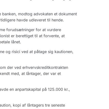
ede banken, modtog advokaten et dokument
idligere havde udleveret til hende.
mme forudsætninger for at vurdere
st er berettiget til at forvente, at
etale lånet.
e og risici ved at påtage sig kautionen,
esom der ved erhvervskreditkontrakten
endt med, at låntager, der var et
havde en anpartskapital på 125.000 kr.,
ution, kopi af låntagers tre seneste