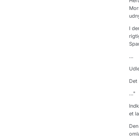
Heru
Mors
udny
I de
rigt
Spar
…
Udle
Det 
…"
Indk
et l
Den 
omla