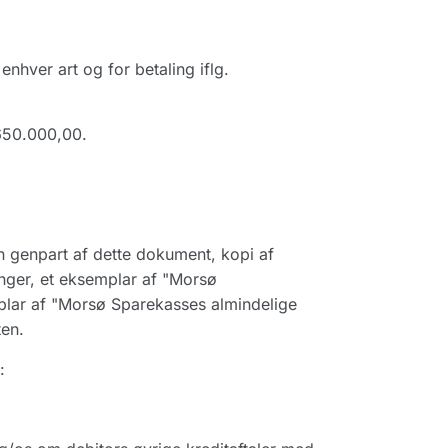
enhver art og for betaling iflg.
650.000,00.
 genpart af dette dokument, kopi af
inger, et eksemplar af "Morsø
plar af "Morsø Sparekasses almindelige
ten.
: