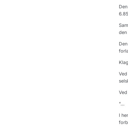
Den 
6.85
Samm
den 
Den 
forl
Klag
Ved 
sels
Ved 
"…
I he
forb