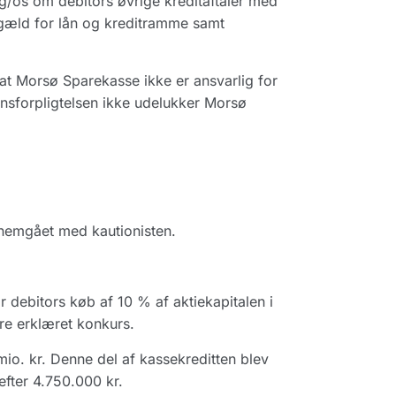
g/os om debitors øvrige kreditaftaler med
 gæld for lån og kreditramme samt
 at Morsø Sparekasse ikke er ansvarlig for
ionsforpligtelsen ikke udelukker Morsø
nnemgået med kautionisten.
or debitors køb af 10 % af aktiekapitalen i
ere erklæret konkurs.
io. kr. Denne del af kassekreditten blev
efter 4.750.000 kr.