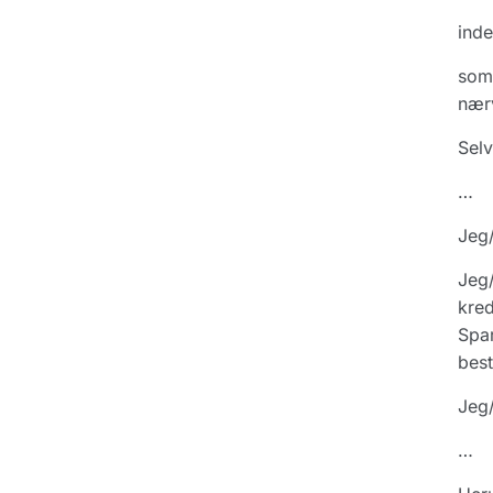
ind
som 
nær
Selv
…
Jeg/
Jeg/
kred
Spar
best
Jeg/
…