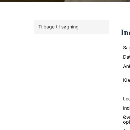
Tilbage til søgning
In
Sa
Da
An
Kl
Led
Ind
Øv
opl