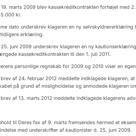
19. marts 2009 blev kassekreditkontrakten forhøjet med 2.
5.000 kr.
e dato underskrev klageren en ny selvskyldnererklæring hv
tidligere erklæring.
25. juni 2009 underskrev klageren en ny kautionserklæring
ængede kassekreditkontrakten til den 1. juli 2011.
erens personlige regnskab for 2009 og 2010 viser en egenk
brev af 24. februar 2012 meddelte indklagede klageren, 
kabet på grund af misligholdelse og anmodede klageren om
brev af 13. marts 2012 meddelte indklagede klagerens adv
nhold til Deres fax af 9. marts fremsendes hermed et eksemp
indelse med underskrifter af kautionister d. 25. juni 2009.