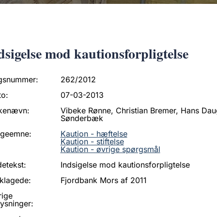
dsigelse mod kautionsforpligtelse
gsnummer:
262/2012
to:
07-03-2013
kenævn:
Vibeke Rønne, Christian Bremer, Hans Dau
Sønderbæk
ageemne:
Kaution - hæftelse
Kaution - stiftelse
Kaution - øvrige spørgsmål
etekst:
Indsigelse mod kautionsforpligtelse
klagede:
Fjordbank Mors af 2011
rige
ysninger: