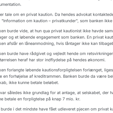
umentation.
er tale om en privat kaution. Da hendes advokat kontakt
"Information om kaution – privatkunder", som banken ikke t
en burde vide, at hun qua privat kautionist ikke havde sa
ager og et løbende engagement som banken. En privat kautioni
en afslår en låneanmodning, hvis låntager ikke kan tilbageb
en burde have rådgivet og vejledt hende om retsvirkningern
tørrelsen heraf har stor indflydelse på hendes økonomi.
en forlangte løbende kautionsforpligtelsen forlænget, lig
e en forhøjelse af kreditrammen. Banken burde da være bek
kab, ikke kunne betale beløbet.
var således ikke grundlag for at antage, at selskabet, der 
e betale en forpligtelse på knap 7 mio. kr.
burde i det mindste have fået udleveret pjecen om privat ka