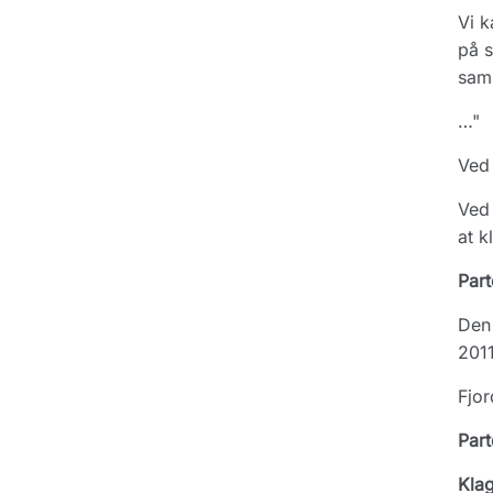
Vi k
på s
sam
…"
Ved 
Ved 
at k
Part
Den 
2011
Fjor
Part
Kla