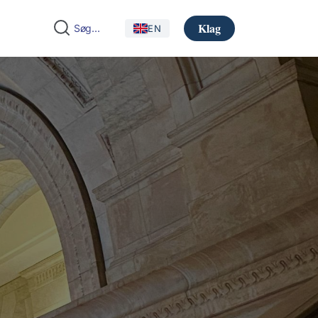
Klag
EN