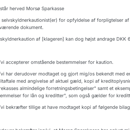
estår herved Morsø Sparkasse
selvskyldnerkautionist(er) for opfyldelse af forpligtelser af 
værende dokument.
skyldnerkaution af [klageren] kan dog højst andrage DKK 
vi accepterer omstående bestemmelser for kaution.
vi har derudover modtaget og gjort mig/os bekendt med en
itaftale med angivelse af aktuel gæld, kopi af kreditoplysn
ekasses almindelige forretningsbetingelser" samt et eksem
emmelser for lån og kreditter", som også gælder for kredit
vi bekræfter tillige at have modtaget kopi af følgende bilag