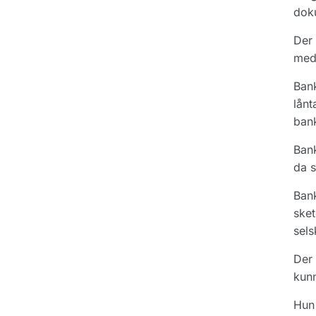
dok
Der 
med 
Bank
lånt
bank
Bank
da s
Bank
sket
sels
Der 
kunn
Hun 