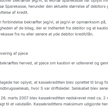
dover bekræfter jeg/vi, at Morsø Sparekasse har oplyst mi
ø Sparekasse, herunder den aktuelle størrelse af debitors
ttelse af kredit.
n forbindelse bekræfter jeg/vi, at jeg/vi er opmærksom på,
igheden af de bilag, der er indhentet fra debitor og at kaut
ekasse fra nu eller senere at yde debitor kredit/lån.
vering af pjece
bekræftes herved, at pjece om kaution er udleveret og ge
lagede har oplyst, at kassekreditten blev oprettet til brug f
andbrugsselskab, hvor S var driftsleder. Selskabet blev sen
26. marts 2007 blev kassekreditten nedskrevet med ca. 2 m
gt til et valutalån. Kassekredittens maksimum udgjorde her