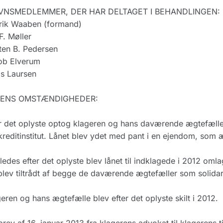
NSMEDLEMMER, DER HAR DELTAGET I BEHANDLINGEN:
rik Waaben (formand)
F. Møller
ten B. Pedersen
ob Elverum
s Laursen
ENS OMSTÆNDIGHEDER:
r det oplyste optog klageren og hans daværende ægtefælle 
kreditinstitut. Lånet blev ydet med pant i en ejendom, som
ledes efter det oplyste blev lånet til indklagede i 2012 omlag
blev tiltrådt af begge de daværende ægtefæller som solidar
eren og hans ægtefælle blev efter det oplyste skilt i 2012.