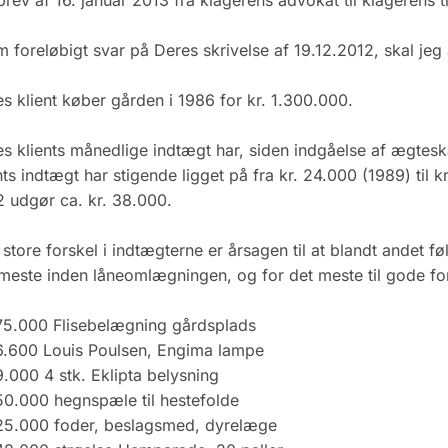
 brev af 16. januar 2013 fra klagerens advokat til klagerens
 foreløbigt svar på Deres skrivelse af 19.12.2012, skal jeg
s klient køber gården i 1986 for kr. 1.300.000.
s klients månedlige indtægt har, siden indgåelse af ægteska
nts indtægt har stigende ligget på fra kr. 24.000 (1989) til 
 udgør ca. kr. 38.000.
store forskel i indtægterne er årsagen til at blandt andet f
meste inden låneomlægningen, og for det meste til gode for
75.000 Flisebelægning gårdsplads
6.600 Louis Poulsen, Engima lampe
9.000 4 stk. Eklipta belysning
50.000 hegnspæle til hestefolde
 25.000 foder, beslagsmed, dyrelæge