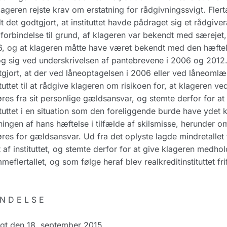
lageren rejste krav om erstatning for rådgivningssvigt. Flerta
t det godtgjort, at instituttet havde pådraget sig et rådgiver
forbindelse til grund, af klageren var bekendt med særejet, 
, og at klageren måtte have været bekendt med den hæftelse
g sig ved underskrivelsen af pantebrevene i 2006 og 2012. F
gjort, at der ved låneoptagelsen i 2006 eller ved låneomlæ
ituttet til at rådgive klageren om risikoen for, at klageren v
øres fra sit personlige gældsansvar, og stemte derfor for at fr
ituttet i en situation som den foreliggende burde have ydet
ningen af hans hæftelse i tilfælde af skilsmisse, herunder om
øres for gældsansvar. Ud fra det oplyste lagde mindretallet 
 af instituttet, og stemte derfor for at give klageren medhold
meflertallet, og som følge heraf blev realkreditinstituttet fri
N D E L S E
gt den 18. september 2015