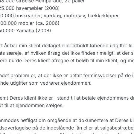
48.000 strøelse Hemparade, 20 paller
 25.000 havemøbler (2008)
10.000 buskrydder, værktøj, motorsav, hækkeklipper
100.000 møbler (ca. 2006)
 50.000 Yamaha (2008)
t år har min klient deltaget eller afholdt løbende udgifter t
nts særeje, af hvilken årsag det ikke findes rimeligt, at der 
ere burde Deres klient afregne et beløb til min klient, og me
ndet problem er, at der ikke er betalt terminsydelser på d
ende udgifter som vedrører ejendommen.
emt Deres klient ikke er i stand til at betale ejendommens 
dt til at ejendommen sælges.
nmodes høfligst om omgående at dokumentere at Deres klie
sovertagelse på de indestående lån eller at salgsbestræbel