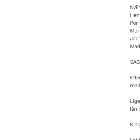
NÆV
Hen
Per 
Mor
Jac
Mad
SAG
Efte
real
Lige
lån 
Klag