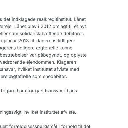
et indklagede realkreditinstitut. Lånet
je. Lånet blev i 2012 omlagt til et nyt
ller som solidarisk hæftende debitorer.
januar 2013 til klagerens tidligere
gerens tidligere ægtefælle kunne
gsbestræbelser var påbegyndt, og oplyste
rne vedrørende ejendommen. Klageren
nsvar, hvilket instituttet afviste med
ligere ægtefælle som enedebitor.
 frigøre ham for gældsansvar i hans
gssvigt, hvilket instituttet afviste.
lt forældelsesspørgsmål i forhold til det