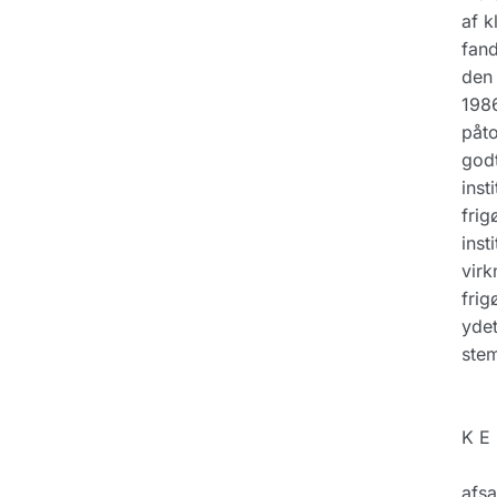
af k
fand
den 
1986
påto
godt
inst
frig
inst
virk
frig
ydet
stem
K E 
afsa