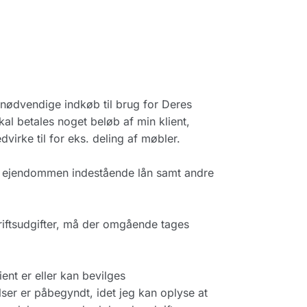
il nødvendige indkøb til brug for Deres
skal betales noget beløb af min klient,
dvirke til for eks. deling af møbler.
e i ejendommen indestående lån samt andre
driftsudgifter, må der omgående tages
nt er eller kan bevilges
ser er påbegyndt, idet jeg kan oplyse at