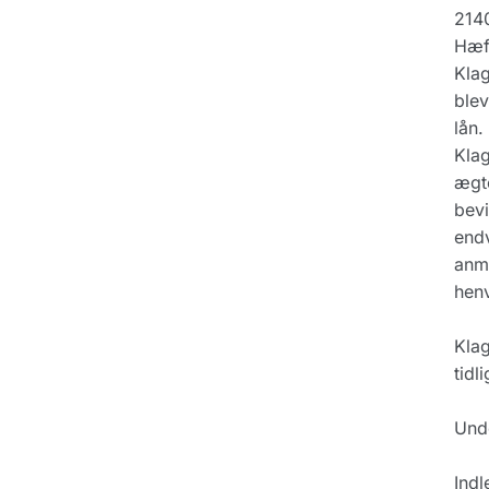
214
Hæft
Klag
blev
lån.
Klag
ægte
bevi
endv
anmo
henv
Klag
tidl
Unde
Indl