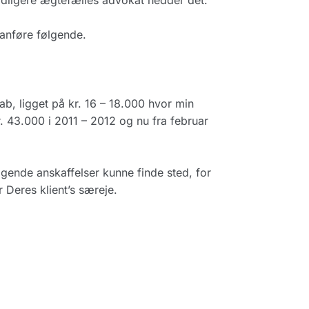
 tidligere ægtefælles advokat hedder det:
 anføre følgende.
b, ligget på kr. 16 – 18.000 hvor min
kr. 43.000 i 2011 – 2012 og nu fra februar
ølgende anskaffelser kunne finde sted, for
 Deres klient’s særeje.