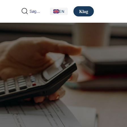
Klag
EN