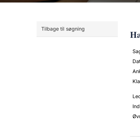
Tilbage til søgning
Hæ
Sa
Da
An
Kl
Led
Ind
Øvr