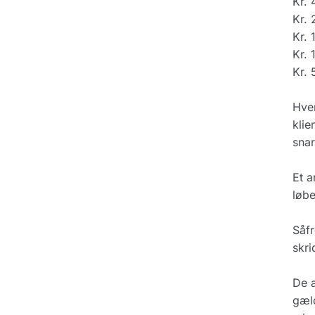
Kr. 
Kr.
Kr. 
Kr. 
Kr.
Hver
klie
snar
Et a
løb
Såfr
skri
De a
gæld