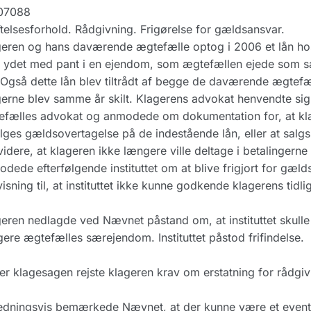
07088
elsesforhold. Rådgivning. Frigørelse for gældsansvar.
eren og hans daværende ægtefælle optog i 2006 et lån hos d
 ydet med pant i en ejendom, som ægtefællen ejede som sære
 Også dette lån blev tiltrådt af begge de daværende ægtefæ
erne blev samme år skilt. Klagerens advokat henvendte sig i 
fælles advokat og anmodede om dokumentation for, at kla
lges gældsovertagelse på de indestående lån, eller at sal
idere, at klageren ikke længere ville deltage i betalinge
dede efterfølgende instituttet om at blive frigjort for gældsa
isning til, at instituttet ikke kunne godkende klagerens tid
eren nedlagde ved Nævnet påstand om, at instituttet skulle
igere ægtefælles særejendom. Instituttet påstod frifindelse.
r klagesagen rejste klageren krav om erstatning for rådgivnin
edningsvis bemærkede Nævnet, at der kunne være et eventue