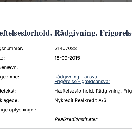
ftelsesforhold. Rådgivning. Frigørels
gsnummer:
21407088
to:
18-09-2015
kenævn:
ageemne:
Rådgivning - ansvar
Frigørelse - gældsansvar
etekst:
Hæftelsesforhold. Rådgivning. Fri
klagede:
Nykredit Realkredit A/S
ige oplysninger:
Realkreditinstitutter