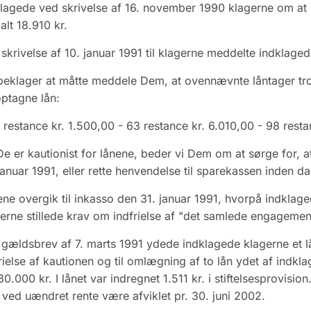
lagede ved skrivelse af 16. november 1990 klagerne om at i
 alt 18.910 kr.
skrivelse af 10. januar 1991 til klagerne meddelte indklagede
beklager at måtte meddele Dem, at ovennævnte låntager tro
ptagne lån:
 restance kr. 1.500,00 - 63 restance kr. 6.010,00 - 98 restan
e er kautionist for lånene, beder vi Dem om at sørge for, at
januar 1991, eller rette henvendelse til sparekassen inden da
ne overgik til inkasso den 31. januar 1991, hvorpå indklaged
erne stillede krav om indfrielse af "det samlede engagement"
gældsbrev af 7. marts 1991 ydede indklagede klagerne et lå
rielse af kautionen og til omlægning af to lån ydet af indkla
30.000 kr. I lånet var indregnet 1.511 kr. i stiftelsesprovisio
e ved uændret rente være afviklet pr. 30. juni 2002.