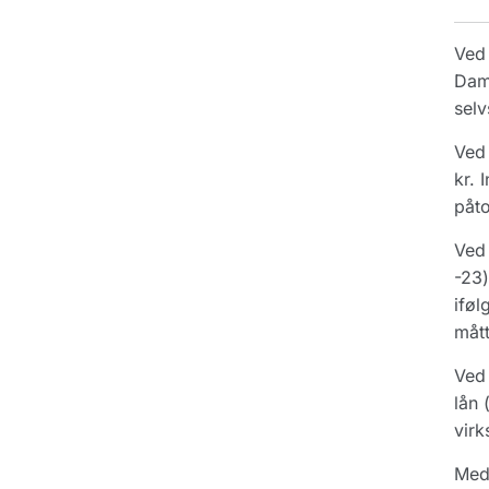
Ved 
Damh
selv
Ved 
kr. 
påto
Ved 
-23)
iføl
mått
Ved 
lån 
virk
Med 