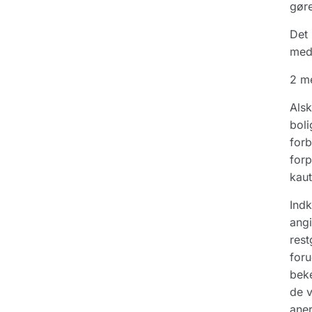
gøre
Det 
med 
2 me
Alsk
boli
forb
forp
kaut
Indk
angi
rest
foru
beke
de v
aner