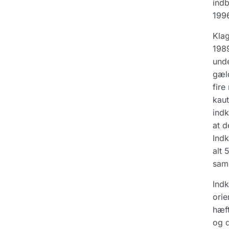
indb
1996
Klag
1989
unde
gæld
fire
kaut
indk
at d
Indk
alt 
saml
Indk
orie
hæft
og d