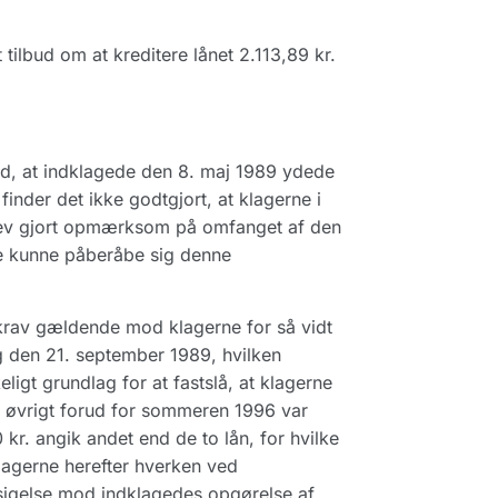
ilbud om at kreditere lånet 2.113,89 kr.
ed, at indklagede den 8. maj 1989 ydede
finder det ikke godtgjort, at klagerne i
blev gjort opmærksom på omfanget af den
ene kunne påberåbe sig denne
re krav gældende mod klagerne for så vidt
g den 21. september 1989, hvilken
eligt grundlag for at fastslå, at klagerne
 i øvrigt forud for sommeren 1996 var
kr. angik andet end de to lån, for hvilke
klagerne herefter hverken ved
indsigelse mod indklagedes opgørelse af