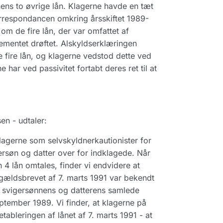
ens to øvrige lån. Klagerne havde en tæt
korrespondancen omkring årsskiftet 1989-
om de fire lån, der var omfattet af
ementet drøftet. Alskyldserklæringen
 fire lån, og klagerne vedstod dette ved
ar ved passivitet fortabt deres ret til at
n - udtaler:
lagerne som selvskyldnerkautionister for
ersøn og datter over for indklagede. Når
en 4 lån omtales, finder vi endvidere at
 gældsbrevet af 7. marts 1991 var bekendt
 svigersønnens og datterens samlede
tember 1989. Vi finder, at klagerne på
ableringen af lånet af 7. marts 1991 - at