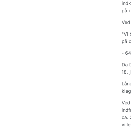
indk
på i
Ved 
"Vi 
på o
- 64
Da D
18. 
Låne
klag
Ved 
indf
ca. 
vill