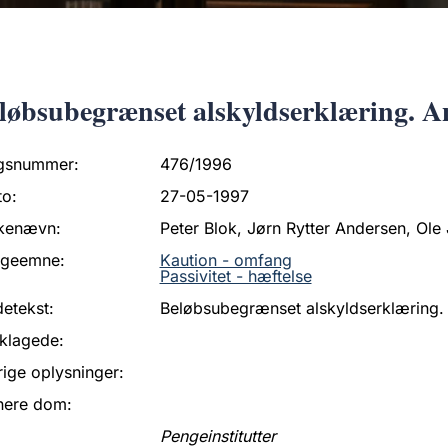
løbsubegrænset alskyldserklæring. Ane
gsnummer:
476/1996
to:
27-05-1997
kenævn:
Peter Blok, Jørn Rytter Andersen, Ole 
ageemne:
Kaution - omfang
Passivitet - hæftelse
etekst:
Beløbsubegrænset alskyldserklæring. 
klagede:
ige oplysninger:
nere dom:
Pengeinstitutter