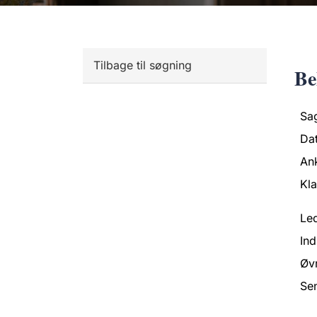
Tilbage til søgning
Be
Sa
Da
An
Kl
Led
Ind
Øvr
Se