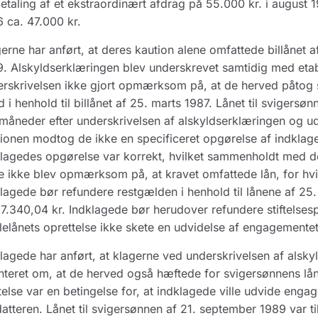
etaling af et ekstraordinært afdrag på 55.000 kr. i august
 ca. 47.000 kr.
erne har anført, at deres kaution alene omfattede billånet a
. Alskyldserklæringen blev underskrevet samtidig med etab
rskrivelsen ikke gjort opmærksom på, at de herved påtog 
 i henhold til billånet af 25. marts 1987. Lånet til svigers
 måneder efter underskrivelsen af alskyldserklæringen og ud
ionen modtog de ikke en specificeret opgørelse af indklagede
lagedes opgørelse var korrekt, hvilket sammenholdt med de
e ikke blev opmærksom på, at kravet omfattede lån, for hvi
lagede bør refundere restgælden i henhold til lånene af 25
57.340,04 kr. Indklagede bør herudover refundere stiftelsesp
elånets oprettelse ikke skete en udvidelse af engagementet
lagede har anført, at klagerne ved underskrivelsen af alsk
nteret om, at de herved også hæftede for svigersønnens lån
else var en betingelse for, at indklagede ville udvide enga
atteren. Lånet til svigersønnen af 21. september 1989 var til