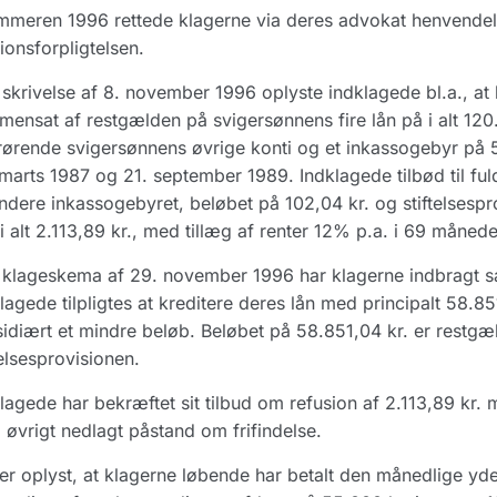
mmeren 1996 rettede klagerne via deres advokat henvendel
ionsforpligtelsen.
skrivelse af 8. november 1996 oplyste indklagede bl.a., at k
ensat af restgælden på svigersønnens fire lån på i alt 120.
ørende svigersønnens øvrige konti og et inkassogebyr på 5
marts 1987 og 21. september 1989. Indklagede tilbød til ful
ndere inkassogebyret, beløbet på 102,04 kr. og stiftelsespr
 i alt 2.113,89 kr., med tillæg af renter 12% p.a. i 69 månede
 klageskema af 29. november 1996 har klagerne indbragt 
lagede tilpligtes at kreditere deres lån med principalt 58.8
idiært et mindre beløb. Beløbet på 58.851,04 kr. er restgæ
telsesprovisionen.
lagede har bekræftet sit tilbud om refusion af 2.113,89 kr.
i øvrigt nedlagt påstand om frifindelse.
er oplyst, at klagerne løbende har betalt den månedlige ydel