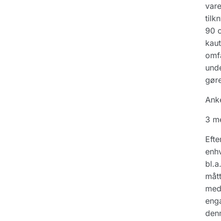
vare
tilk
90 o
kaut
omfa
unde
gøre
Ank
3 me
Efte
enhv
bl.a
mått
med,
enga
denn