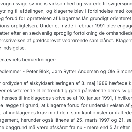
vogn i svigersønnens virksomhed og svarede til svigersønn
nytning til afdelingen, og klagerne blev i forbindelse med 
g forud for oprettelsen af klagernes lån grundigt orienteret 
ionsforpligtelsen. Under et møde i februar 1991 blev engag
tter efter en sædvanlig sproglig fortolkning de omhandlede
rskrivelsen af gældsbrevet vedrørende samlelånet. Klagerne h
 indsigelse.
enævnets bemærkninger:
dlemmer - Peter Blok, Jørn Rytter Andersen og Ole Simonse
r ordlyden af alskyldserklæringen af 8. maj 1989 hæftede k
er eksisterende eller fremtidig gæld påhvilende deres svig
. henses til indklagedes skrivelse af 10. januar 1991, i hvilk
e lægge til grund, at klagerne forud for underskrivelsen af
 at indklagedes krav mod dem som kautionister omfattede
gement, herunder også lånene af 25. marts 1997 og 21. sep
e baggrund må være afskåret fra nu - mere end 5 år efter et