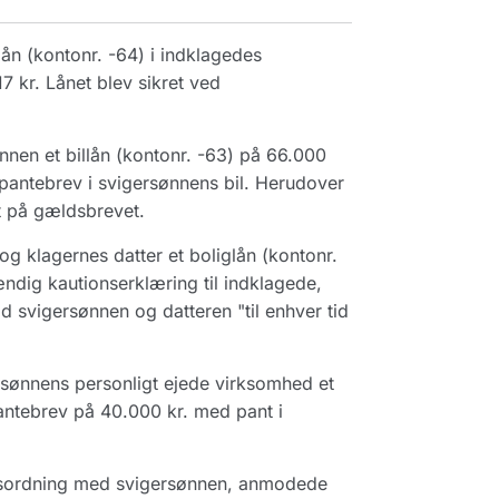
ån (kontonr. -64) i indklagedes
7 kr. Lånet blev sikret ved
nen et billån (kontonr. -63) på 66.000
erpantebrev i svigersønnens bil. Herudover
t på gældsbrevet.
 klagernes datter et boliglån (kontonr.
dig kautionserklæring til indklagede,
d svigersønnen og datteren "til enhver tid
sønnens personligt ejede virksomhed et
pantebrev på 40.000 kr. med pant i
ingsordning med svigersønnen, anmodede