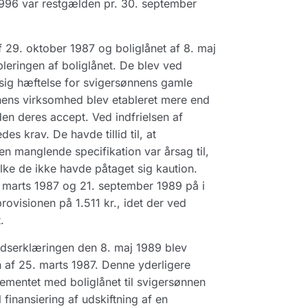
 1996 var restgælden pr. 30. september
f 29. oktober 1987 og boliglånet af 8. maj
leringen af boliglånet. De blev ved
sig hæftelse for svigersønnens gamle
ønnens virksomhed blev etableret mere end
en deres accept. Ved indfrielsen af
s krav. De havde tillid til, at
n manglende specifikation var årsag til,
lke de ikke havde påtaget sig kaution.
. marts 1987 og 21. september 1989 på i
rovisionen på 1.511 kr., idet der ved
.
yldserklæringen den 8. maj 1989 blev
 af 25. marts 1987. Denne yderligere
gementet med boliglånet til svigersønnen
 finansiering af udskiftning af en