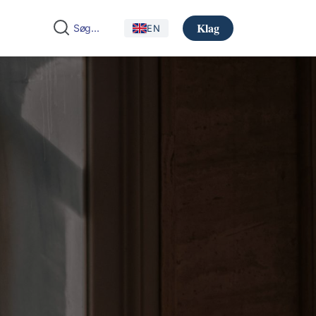
Klag
EN