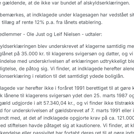
 gældende, at de ikke var bundet af alskyldserklæringen.
bemærkes, at indklagede under klagesagen har vedstået sit t
tillæg af rente 12% p.a. fra lånets etablering.
dlemmer - Ole Just og Leif Nielsen - udtaler:
yldserklæringen blev underskrevet af klagerne samtidig m
glånet på 35.000 kr. til klagerens svigersøn og datter, og vi 
indelse med underskrivelsen af erklæringen udtrykkeligt 
ligtelse, de påtog sig. Vi finder, at indklagede herefter al
ionserklæring i relation til det samtidigt ydede boliglån.
lagede var herefter ikke i foråret 1991 berettiget til at gø
k lånene til klagerens svigersøn ydet den 25. marts 1987 o
gæld udgjorde i alt 57.340,04 kr., og vi finder ikke tilstrækk
d for underskrivelsen af gældsbrevet af 7. marts 1991 eller
ndt med, at det af indklagede opgjorte krav på ca. 121.000 
ed stiftelsen havde påtaget sig at kautionere. Vi finder, at 
kendelse eller passivitet har fortabt deres ret til at gøre 