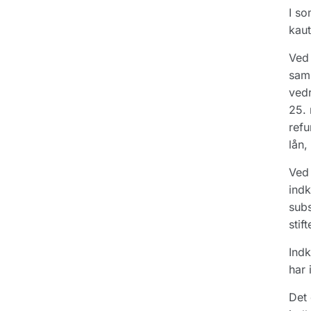
I so
kaut
Ved 
samm
vedr
25. 
refu
lån,
Ved
indk
subs
stif
Indk
har 
Det 