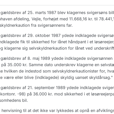
gældsbrev af 25. marts 1987 blev klagernes svigersøns bill
aven afdeling, Vejle, forhøjet med 11.668,16 kr. til 78.441,1
skyldnerkaution fra svigersønnens far.
gældsbrev af 29. oktober 1987 ydede indklagede svigersøn
Indklagede fik til sikkerhed for lånet håndpant i et løsøreej
g klagerne sig selvskyldnerkaution for lånet ved underskrif
gældsbrev af 8. maj 1989 ydede indklagede svigersønnen og
 på 35.000 kr. Samme dato underskrev klagerne en selvstæn
ge hvilken de indestod som selvskyldnerkautionister for, hva
e være eller blive (indklagede) skyldig uanset skyldårsag."
gældsbrev af 21. september 1989 ydede indklagede sviger
(kontonr. -98) på 36.000 kr. mod sikkerhed i et løsøreejer
somhedens bil.
henvisning til at det ikke var lykkedes at opnå en afvikl