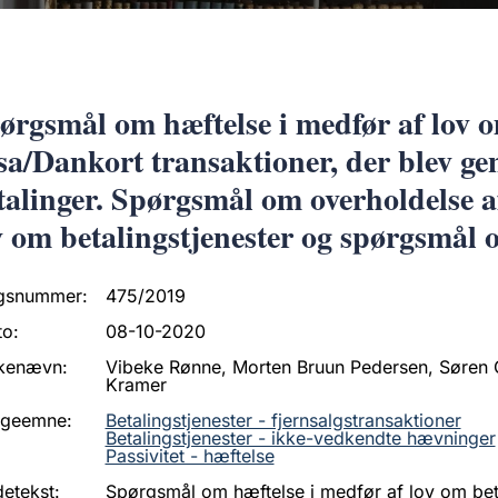
ørgsmål om hæftelse i medfør af lov o
sa/Dankort transaktioner, der blev g
talinger. Spørgsmål om overholdelse af
v om betalingstjenester og spørgsmål o
gsnummer:
475/2019
to:
08-10-2020
kenævn:
Vibeke Rønne, Morten Bruun Pedersen, Søren 
Kramer
ageemne:
Betalingstjenester - fjernsalgstransaktioner
Betalingstjenester - ikke-vedkendte hævninger
Passivitet - hæftelse
etekst:
Spørgsmål om hæftelse i medfør af lov om beta