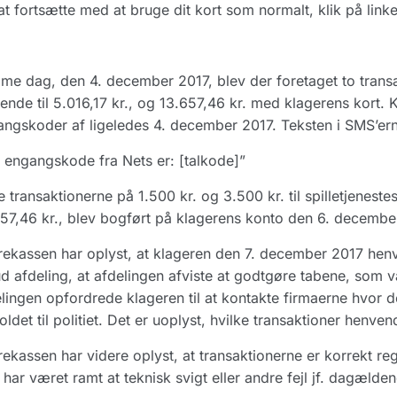
at fortsætte med at bruge dit kort som normalt, klik på link
e dag, den 4. december 2017, blev der foretaget to transa
ende til 5.016,17 kr., og 13.657,46 kr. med klagerens kort. 
ngskoder af ligeledes 4. december 2017. Teksten i SMS’ern
 engangskode fra Nets er: [talkode]”
 transaktionerne på 1.500 kr. og 3.500 kr. til spilletjeneste
57,46 kr., blev bogført på klagerens konto den 6. decembe
ekassen har oplyst, at klageren den 7. december 2017 henve
d afdeling, at afdelingen afviste at godtgøre tabene, som 
lingen opfordrede klageren til at kontakte firmaerne hvor d
oldet til politiet. Det er uoplyst, hvilke transaktioner henve
ekassen har videre oplyst, at transaktionerne er korrekt re
 har været ramt at teknisk svigt eller andre fejl jf. dagælden