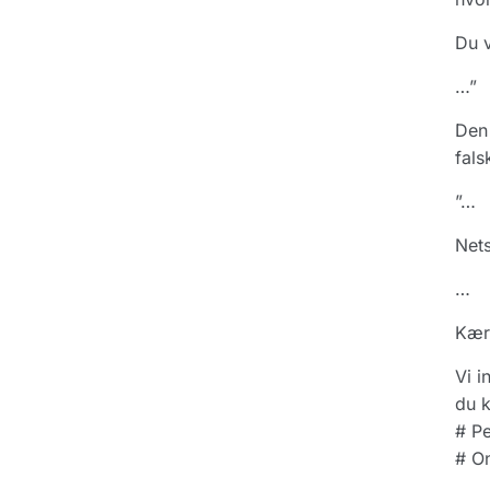
Du v
…”
Den
fals
”…
Net
…
Kær
Vi i
du k
# P
# On