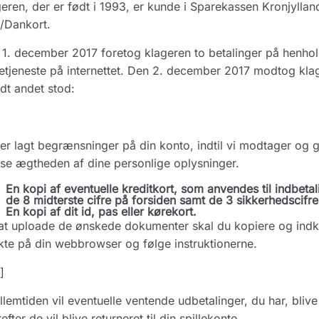
eren, der er født i 1993, er kunde i Sparekassen Kronjylland
/Dankort.
1. december 2017 foretog klageren to betalinger på henholds
letjeneste på internettet. Den 2. december 2017 modtog klage
dt andet stod:
er lagt begrænsninger på din konto, indtil vi modtager og
se ægtheden af dine personlige oplysninger.
En kopi af eventuelle kreditkort, som anvendes til indbeta
de 8 midterste cifre på forsiden samt de 3 sikkerhedscifr
En kopi af dit id, pas eller kørekort.
at uploade de ønskede dokumenter skal du kopiere og indk
kte på din webbrowser og følge instruktionerne.
]
llemtiden vil eventuelle ventende udbetalinger, du har, blive 
efter de vil blive returneret til din spillekonto.