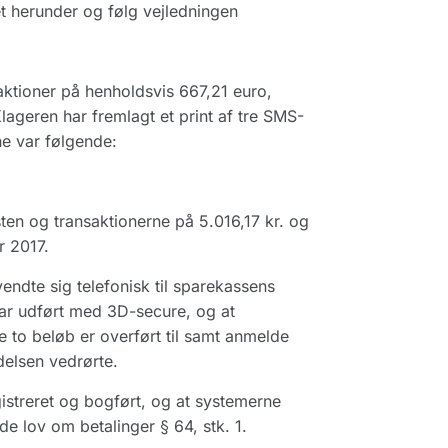
et herunder og følg vejledningen
ktioner på henholdsvis 667,21 euro,
Klageren har fremlagt et print af tre SMS-
e var følgende:
sten og transaktionerne på 5.016,17 kr. og
r 2017.
ndte sig telefonisk til sparekassens
var udført med 3D-secure, og at
e to beløb er overført til samt anmelde
ndelsen vedrørte.
gistreret og bogført, og at systemerne
de lov om betalinger § 64, stk. 1.