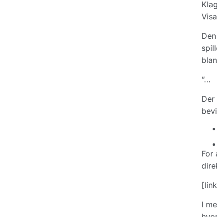
Klag
Visa
Den 
spil
blan
”…
Der 
bevi
For 
dire
[link
I me
hvor