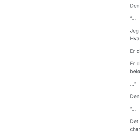
Den 
”…
Jeg 
Hva
Er d
Er d
bel
…”
Den 
”…
Det 
char