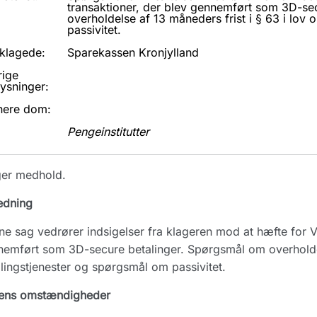
transaktioner, der blev gennemført som 3D-se
overholdelse af 13 måneders frist i § 63 i lov
passivitet.
klagede:
Sparekassen Kronjylland
rige
ysninger:
nere dom:
Pengeinstitutter
ger medhold.
edning
e sag vedrører indsigelser fra klageren mod at hæfte for V
emført som 3D-secure betalinger. Spørgsmål om overholdels
lingstjenester og spørgsmål om passivitet.
ens omstændigheder