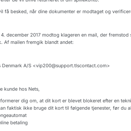
il få besked, når dine dokumenter er modtaget og verificer
 4. december 2017 modtog klageren en mail, der fremstod
k. Af mailen fremgik blandt andet:
s Denmark A/S <vip200@support.tlscontact.com>
e kunde hos Nets,
nformerer dig om, at dit kort er blevet blokeret efter en te
an faktisk ikke bruge dit kort til følgende tjenester, før du a
engeautomat
line betaling