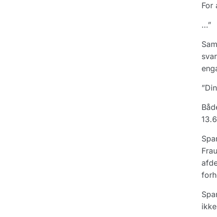
For 
…”
Samm
svar
enga
”Din
Både
13.6
Spar
Frau
afde
forh
Spar
ikke