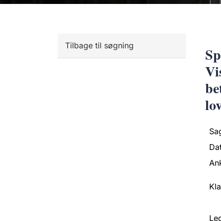
Tilbage til søgning
Sp
Vi
be
lo
Sa
Da
An
Kl
Led