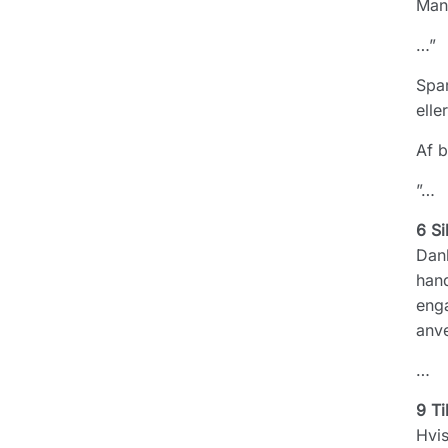
Man 
…”
Spar
elle
Af b
”…
6 Si
Dank
hand
enga
anve
…
9 Ti
Hvis