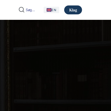
Klag
EN