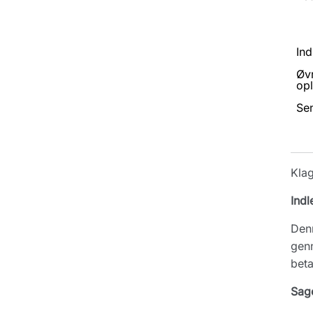
Ind
Øv
opl
Se
Kla
Indl
Denn
genn
beta
Sag