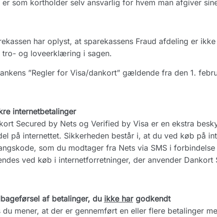
er som kortholder selv ansvarlig for hvem man afgiver sine
ekassen har oplyst, at sparekassens Fraud afdeling er ikke 
r tro- og loveerklæring i sagen.
ankens ”Regler for Visa/dankort” gældende fra den 1. febru
kre internetbetalinger
ort Secured by Nets og Verified by Visa er en ekstra besk
el på internettet. Sikkerheden består i, at du ved køb på int
ngskode, som du modtager fra Nets via SMS i forbindelse
ndes ved køb i internetforretninger, der anvender Dankort S
lbageførsel af betalinger, du
ikke har
godkendt
 du mener, at der er gennemført en eller flere betalinger m