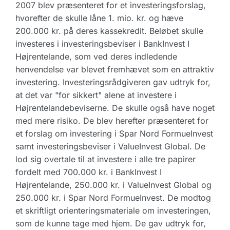
2007 blev præsenteret for et investeringsforslag,
hvorefter de skulle låne 1. mio. kr. og hæve
200.000 kr. på deres kassekredit. Beløbet skulle
investeres i investeringsbeviser i BankInvest I
Højrentelande, som ved deres indledende
henvendelse var blevet fremhævet som en attraktiv
investering. Investeringsrådgiveren gav udtryk for,
at det var "for sikkert" alene at investere i
Højrentelandebeviserne. De skulle også have noget
med mere risiko. De blev herefter præsenteret for
et forslag om investering i Spar Nord FormueInvest
samt investeringsbeviser i ValueInvest Global. De
lod sig overtale til at investere i alle tre papirer
fordelt med 700.000 kr. i BankInvest I
Højrentelande, 250.000 kr. i ValueInvest Global og
250.000 kr. i Spar Nord FormueInvest. De modtog
et skriftligt orienteringsmateriale om investeringen,
som de kunne tage med hjem. De gav udtryk for,