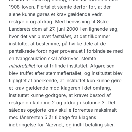
1908-loven. Flertallet stemte derfor for, at der
alene kunne gøres et krav gældende vedr.
restgæld og afdrag. Med henvisning til Østre
Landsrets dom af 27. juni 2000 i en lignende sag,
hvor det var blevet fastslået, at det tilkommer
instituttet at bestemme, på hvilke dele af de
pantsikrede fordringer provenuet i forbindelse med
en tvangsauktion skal afskrives, stemte
mindretallet
for at frifinde instituttet. Afgørelsen
blev truffet efter stemmeflertallet, og instituttet blev
tilpligtet at anerkende, at instituttet kun kunne gøre
et krav gældende mod klageren i det omfang,
instituttet kunne godtgøre, at kravet bestod af
restgæld i kolonne 2 og afdrag i kolonne 3. Det
således opgjorte krav skulle forrentes maksimalt
med lånerenten 5 år tilbage fra klagens
indbringelse for Nævnet, og indtil betaling sker.