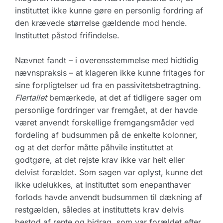
instituttet ikke kunne gøre en personlig fordring af
den krævede størrelse gældende mod hende.
Instituttet påstod frifindelse.
Nævnet fandt – i overensstemmelse med hidtidig
nævnspraksis – at klageren ikke kunne fritages for
sine forpligtelser ud fra en passivitetsbetragtning.
Flertallet
bemærkede, at det af tidligere sager om
personlige fordringer var fremgået, at der havde
været anvendt forskellige fremgangsmåder ved
fordeling af budsummen på de enkelte kolonner,
og at det derfor måtte påhvile instituttet at
godtgøre, at det rejste krav ikke var helt eller
delvist forældet. Som sagen var oplyst, kunne det
ikke udelukkes, at instituttet som enepanthaver
forlods havde anvendt budsummen til dækning af
restgælden, således at instituttets krav delvis
bestod af rente og bidrag, som var forældet efter