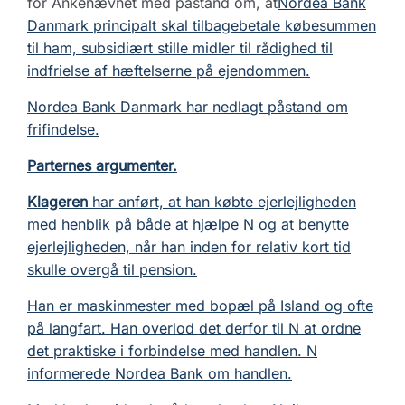
for Ankenævnet med påstand om, at
Nordea Bank
Danmark principalt skal tilbagebetale købesummen
til ham, subsidiært stille midler til rådighed til
indfrielse af hæftelserne på ejendommen.
Nordea Bank Danmark har nedlagt påstand om
frifindelse.
Parternes argumenter.
Klageren
har anført, at han købte ejerlejligheden
med henblik på både at hjælpe N og at benytte
ejerlejligheden, når han inden for relativ kort tid
skulle overgå til pension.
Han er maskinmester med bopæl på Island og ofte
på langfart. Han overlod det derfor til N at ordne
det praktiske i forbindelse med handlen. N
informerede Nordea Bank om handlen.