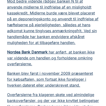
Mod bedre vidende rådgav banken N til at
anvende midlerne til indfrielse af en misligholdt
kassekredit. Midlerne burde være blevet placeret
på en deponeringskonto og anvendt til indfrielse af
hæftelserne på ejerlejligheden, således at hans
adkomst kunne tinglyses anmærkningsfrit. Ved sin
handlemåde har banken endvidere afskåret
muligheden for at tilbageføre handlen.
Nordea Bank Danmark
har anført, at banken ikke
var vidende om handlen og forholdene omkring
overførslerne.
Banken blev først i november 2009 præsenteret
for købsaftalen, som fortsat ikke foreligger i
hverken dateret eller underskrevet stand.
Overførslerne fra klageren skete ved almindelige
bankoverførsler, og der var ikke knyttet betingelser