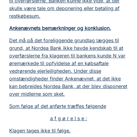
til overførslerne. Banken kunne ikke vide, at der
skulle være tale om deponering eller betaling af
restkøbesum.
Ankenævnets bemærkninger og konklusion.
Det må på det foreliggende grundlag lægges til
grund, at Nordea Bank ikke havde kendskab til at
overførslerne fra klageren til bankens kunde N var
øremærkede til opfyldelse af en købsaftale
vedrørende ejerlejligheden. Under disse
omstændigheder finder Ankenævnet, at det ikke
kan bebrejdes Nordea Bank, at der blev disponeret
over midlerne som sket.
Som følge af det anførte træffes følgende
a f g ø r e l s e :
Klagen tages ikke til følge.