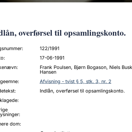
dlån, overførsel til opsamlingskonto.
gsnummer:
122/1991
to:
17-06-1991
kenævn:
Frank Poulsen, Bjørn Bogason, Niels Bus
Hansen
ageemne:
Afvisning - tvist § 5, stk. 3, nr. 2
etekst:
Indlån, overførsel til opsamlingskonto.
klagede:
rige
ysninger:
nere dom: