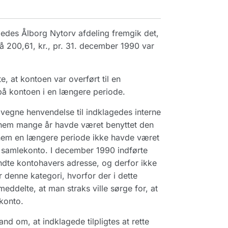
gedes Ålborg Nytorv afdeling fremgik det,
å 200,61, kr., pr. 31. december 1990 var
, at kontoen var overført til en
på kontoen i en længere periode.
s vegne henvendelse til indklagedes interne
gennem mange år havde været benyttet den
ennem en længere periode ikke havde været
t samlekonto. I december 1990 indførte
ndte kontohavers adresse, og derfor ikke
 denne kategori, hvorfor der i dette
eddelte, at man straks ville sørge for, at
 konto.
d om, at indklagede tilpligtes at rette