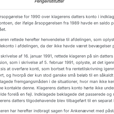
Pengeinstitutter
rsopgørelse for 1990 over klagerens datters konto i indkla
ontoen, der ifølge årsopgørelsen fra 1989 havde en saldo p
ået.
eren rettede herefter henvendelse til afdelingen, som oplyste
ekonto i afdelingen, da der ikke havde været bevægelser 
skrivelse af 16. januar 1991, rettede klageren på sin datter
sion, som i skrivelse af 5. februar 1991, oplyste, at det i
sis at overføre konti, som bortset fra rentetilskrivning ig
rt, og hvorpå der kun stod ganske små beløb til en såkald
lagede fremgangsmåden i de situationer, hvor man ikke ke
e kontakte denne. Klagerens datters konto hørte ikke under
ælde forelå en fejl. Indklagede beklagede det passerede og m
erens datters tilgodehavende blev tilbageført til en separat
eren har herefter indbragt sagen for Ankenævnet med påstan