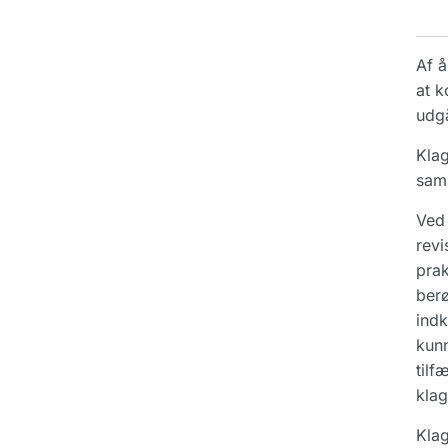
Af å
at k
udg
Klag
saml
Ved 
revi
prak
berø
indk
kunn
tilf
klag
Klag