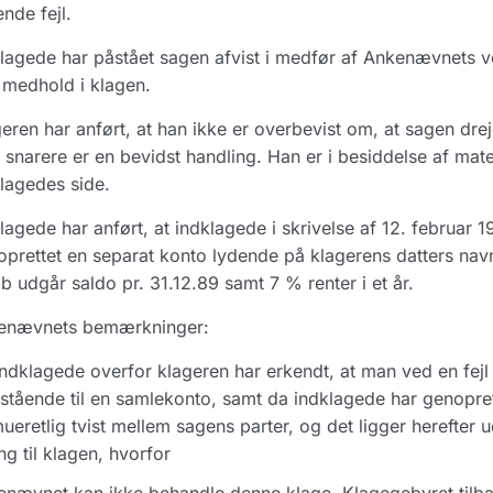
ende fejl.
lagede har påstået sagen afvist i medfør af Ankenævnets ve
 medhold i klagen.
eren har anført, at han ikke er overbevist om, at sagen drej
snarere er en bevidst handling. Han er i besiddelse af mater
lagedes side.
lagede har anført, at indklagede i skrivelse af 12. februar 19
oprettet en separat konto lydende på klagerens datters nav
b udgår saldo pr. 31.12.89 samt 7 % renter i et år.
enævnets bemærkninger:
ndklagede overfor klageren har erkendt, at man ved en fejl
stående til en samlekonto, samt da indklagede har genopret
ueretlig tvist mellem sagens parter, og det ligger herefte
ling til klagen, hvorfor