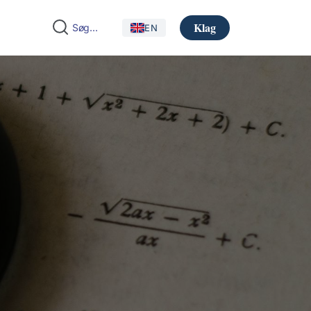
Klag
EN