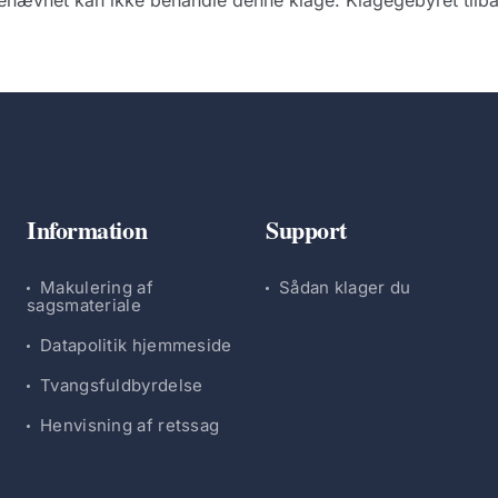
nævnet kan ikke behandle denne klage. Klagegebyret tilba
Information
Support
Makulering af
Sådan klager du
sagsmateriale
Datapolitik hjemmeside
Tvangsfuldbyrdelse
Henvisning af retssag