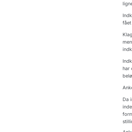
lign
Indk
fået
Klag
men 
indk
Indk
har 
belø
Ank
Da i
inde
form
stil