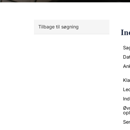
Tilbage til søgning
In
Sa
Da
An
Kl
Led
Ind
Øv
opl
Se