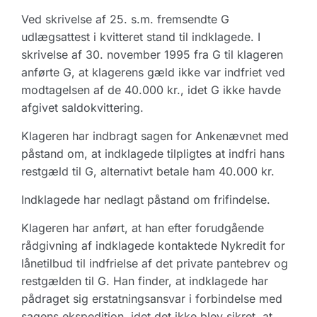
Ved skrivelse af 25. s.m. fremsendte G
udlægsattest i kvitteret stand til indklagede. I
skrivelse af 30. november 1995 fra G til klageren
anførte G, at klagerens gæld ikke var indfriet ved
modtagelsen af de 40.000 kr., idet G ikke havde
afgivet saldokvittering.
Klageren har indbragt sagen for Ankenævnet med
påstand om, at indklagede tilpligtes at indfri hans
restgæld til G, alternativt betale ham 40.000 kr.
Indklagede har nedlagt påstand om frifindelse.
Klageren har anført, at han efter forudgående
rådgivning af indklagede kontaktede Nykredit for
lånetilbud til indfrielse af det private pantebrev og
restgælden til G. Han finder, at indklagede har
pådraget sig erstatningsansvar i forbindelse med
sagens ekspedition, idet det ikke blev sikret, at