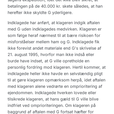
betalingen på de 40.000 kr. skete således, at han
herefter ikke skyldte G yderligere.
Indklagede har anført, at klageren indgik aftalen
med G uden indklagedes medvirken. Klageren er
som følge heraf nærmest til at bære risikoen for
misforståelser mellem ham og G. Indklagede fik
ikke forevist andet materiale end G's skrivelse af
21. august 1995, hvorfor man ikke indså eller
burde have indset, at G ville opretholde en
personlig fordring mod klageren. Hertil kommer, at
indklagede heller ikke havde en selvstændig pligt
til at gøre klageren opmærksom herpå, idet aftalen
med klageren alene vedrørte en omprioritering af
ejendommen. Indklagede hverken lovede eller
tilsikrede klageren, at hans gæld til G ville blive
indfriet ved omprioriteringen. Om klageren på
baggrund af aftalen med G fortsat hæfter for