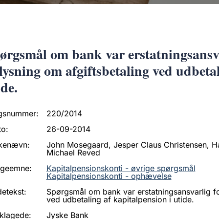
ørgsmål om bank var erstatningsansvar
lysning om afgiftsbetaling ved udbetal
ide.
gsnummer:
220/2014
to:
26-09-2014
kenævn:
John Mosegaard, Jesper Claus Christensen, H
Michael Reved
ageemne:
Kapitalpensionskonti - øvrige spørgsmål
Kapitalpensionskonti - ophævelse
etekst:
Spørgsmål om bank var erstatningsansvarlig for
ved udbetaling af kapitalpension i utide.
klagede:
Jyske Bank