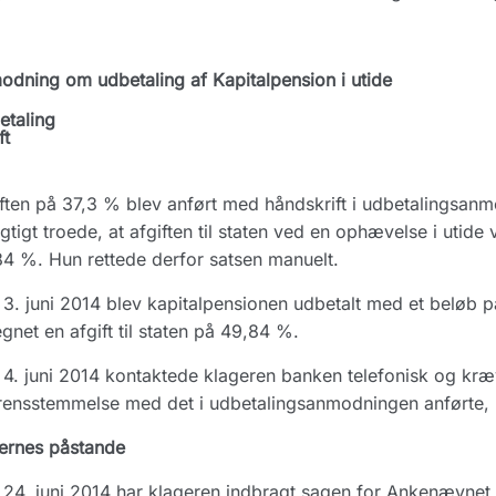
dning om udbetaling af Kapitalpension i utide
etaling
ft
ften på 37,3 % blev anført med håndskrift i udbetalingsan
agtigt troede, at afgiften til staten ved en ophævelse i utid
4 %. Hun rettede derfor satsen manuelt.
3. juni 2014 blev kapitalpensionen udbetalt med et beløb på 
gnet en afgift til staten på 49,84 %.
4. juni 2014 kontaktede klageren banken telefonisk og kræve
ensstemmelse med det i udbetalingsanmodningen anførte, h
ernes påstande
24. juni 2014 har klageren indbragt sagen for Ankenævnet