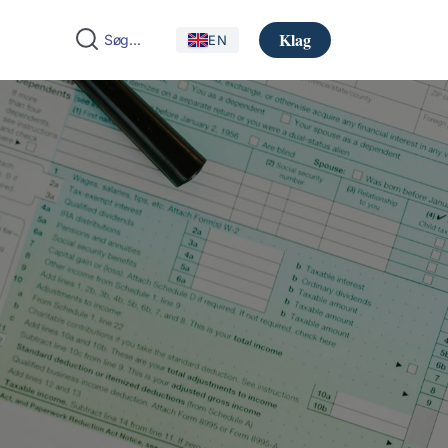
Klag
EN