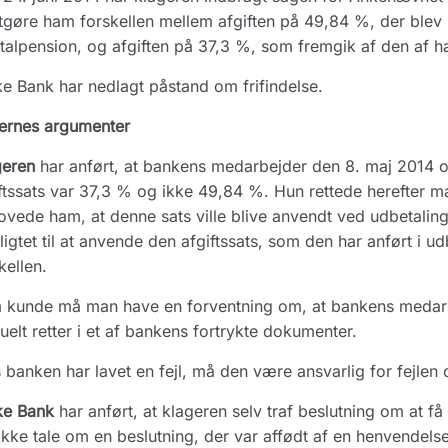
gøre ham forskellen mellem afgiften på 49,84 %, der blev 
talpension, og afgiften på 37,3 %, som fremgik af den af
e Bank har nedlagt påstand om frifindelse.
ernes argumenter
geren
har anført, at bankens medarbejder den 8. maj 2014 o
ftssats var 37,3 % og ikke 49,84 %. Hun rettede herefter 
ovede ham, at denne sats ville blive anvendt ved udbetalin
ligtet til at anvende den afgiftssats, som den har anført 
kellen.
kunde må man have en forventning om, at bankens medarbej
elt retter i et af bankens fortrykte dokumenter.
 banken har lavet en fejl, må den være ansvarlig for fejle
ke Bank
har anført, at klageren selv traf beslutning om at få 
ikke tale om en beslutning, der var affødt af en henvendelse