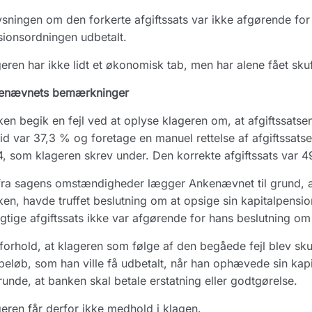
sningen om den forkerte afgiftssats var ikke afgørende for
ionsordningen udbetalt.
eren har ikke lidt et økonomisk tab, men har alene fået skuf
enævnets bemærkninger
en begik en fejl ved at oplyse klageren om, at afgiftssats
tid var 37,3 % og foretage en manuel rettelse af afgiftssat
, som klageren skrev under. Den korrekte afgiftssats var 
ra sagens omstændigheder lægger Ankenævnet til grund, at
en, havde truffet beslutning om at opsige sin kapitalpensio
agtige afgiftssats ikke var afgørende for hans beslutning om
forhold, at klageren som følge af den begåede fejl blev skuff
beløb, som han ville få udbetalt, når han ophævede sin kapita
unde, at banken skal betale erstatning eller godtgørelse.
eren får derfor ikke medhold i klagen.