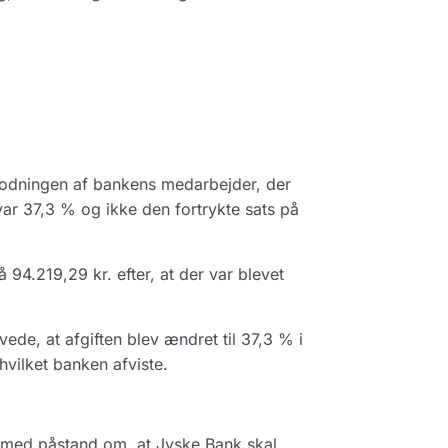
modningen af bankens medarbejder, der
e var 37,3 % og ikke den fortrykte sats på
94.219,29 kr. efter, at der var blevet
de, at afgiften blev ændret til 37,3 % i
vilket banken afviste.
 med påstand om, at Jyske Bank skal