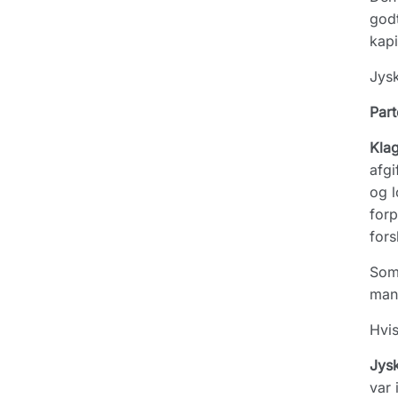
godt
kapi
Jysk
Part
Kla
afgi
og l
forp
fors
Som 
manu
Hvis
Jys
var 