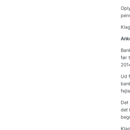
Oply
pens
Klag
Ank
Bank
før 
2014
Ud f
bank
fejl
Det 
det 
begr
Klag