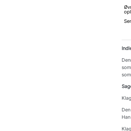
Øv
opl
Se
Indl
Denn
som 
som 
Sag
Klag
Den 
Han
Klag