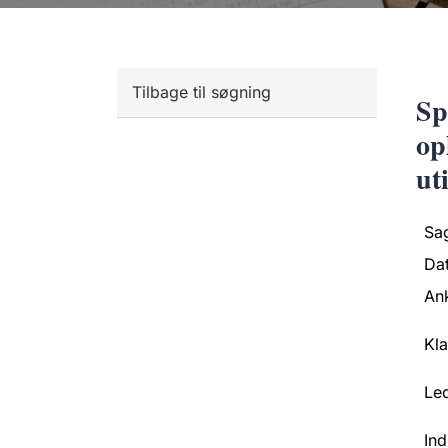
Tilbage til søgning
Sp
op
ut
Sa
Da
An
Kl
Led
Ind