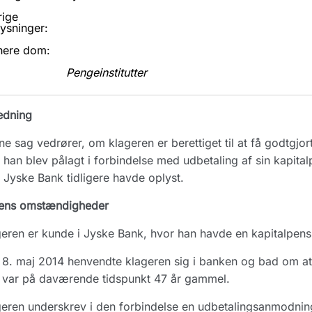
rige
ysninger:
nere dom:
Pengeinstitutter
edning
e sag vedrører, om klageren er berettiget til at få godtgjor
han blev pålagt i forbindelse med udbetaling af sin kapitalp
Jyske Bank tidligere havde oplyst.
ens omstændigheder
eren er kunde i Jyske Bank, hvor han havde en kapitalpens
8. maj 2014 henvendte klageren sig i banken og bad om at få
 var på daværende tidspunkt 47 år gammel.
eren underskrev i den forbindelse en udbetalingsanmodnin