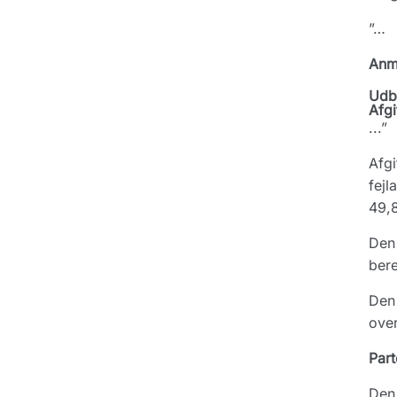
”…
Anmo
Udb
Afgi
...”
Afgi
fejl
49,8
Den 
bere
Den 
over
Part
Den 