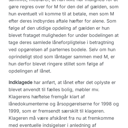
gøre regres over for M for den del af gælden, som
hun eventuelt vil komme til at betale, men som M
efter deres indbyrdes aftale hæfter for alene. Som
følge af den utidige opdeling af gælden er hun
blevet frataget muligheden for under bodelingen at
tage deres samlede låneforpligtelse i betragtning
ved opgørelsen af parternes bodele. Selv om hun
oprindeligt stod som låntager sammen med M, er
hun derfor blevet ringere stillet som følge af
opdelingen af lånet.
Indklagede
har anført, at lånet efter det oplyste er
blevet anvendt til fælles bolig, møbler mv.
Klagerens hæftelse fremgår klart af
lånedokumenterne og årsopgørelserne for 1998 og
1999, som er fremsendt særskilt til klageren.
Klageren må være afskåret fra nu at fremkomme
med eventuelle indsigelser i anledning af