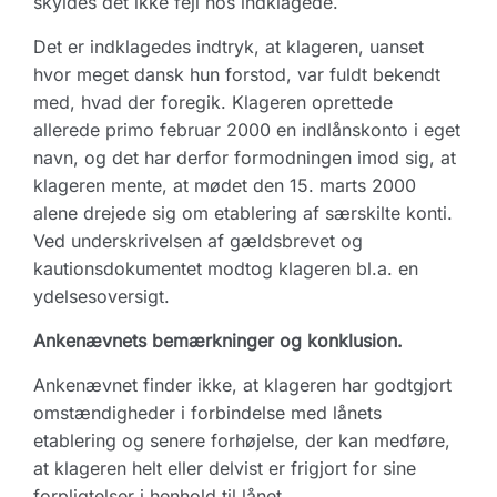
skyldes det ikke fejl hos indklagede.
Det er indklagedes indtryk, at klageren, uanset
hvor meget dansk hun forstod, var fuldt bekendt
med, hvad der foregik. Klageren oprettede
allerede primo februar 2000 en indlånskonto i eget
navn, og det har derfor formodningen imod sig, at
klageren mente, at mødet den 15. marts 2000
alene drejede sig om etablering af særskilte konti.
Ved underskrivelsen af gældsbrevet og
kautionsdokumentet modtog klageren bl.a. en
ydelsesoversigt.
Ankenævnets bemærkninger og konklusion.
Ankenævnet finder ikke, at klageren har godtgjort
omstændigheder i forbindelse med lånets
etablering og senere forhøjelse, der kan medføre,
at klageren helt eller delvist er frigjort for sine
forpligtelser i henhold til lånet.