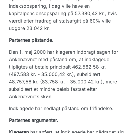
indeksopsparing, i dag ville have en
kapitalpensionsopsparing på 57.380,42 kr., hvis
værdi efter fradrag af statsafgift på 60% ville
udgøre 23.042 kr.
Parternes påstande.
Den 1. maj 2000 har klageren indbragt sagen for
Ankenævnet med påstand om, at indklagede
tilpligtes at betale principalt 462.582,58 kr.
(497.583 kr. - 35.000,42 kr.), subsidiært
48.757,58 kr. (83.758 kr. - 35.000,42 kr.), mere
subsidiært et mindre beløb fastsat efter
Ankenævnets skøn.
Indklagede har nedlagt påstand om frifindelse.
Parternes argumenter.
Klageren
har anført, at indklagede har pådraget sig