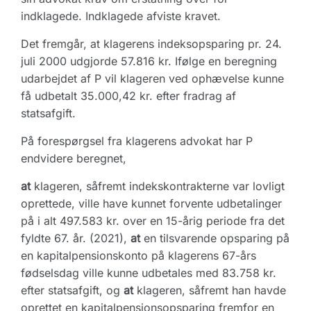
indklagede. Indklagede afviste kravet.
Det fremgår, at klagerens indeksopsparing pr. 24.
juli 2000 udgjorde 57.816 kr. Ifølge en beregning
udarbejdet af P vil klageren ved ophævelse kunne
få udbetalt 35.000,42 kr. efter fradrag af
statsafgift.
På forespørgsel fra klagerens advokat har P
endvidere beregnet,
at
klageren, såfremt indekskontrakterne var lovligt
oprettede, ville have kunnet forvente udbetalinger
på i alt 497.583 kr. over en 15-årig periode fra det
fyldte 67. år. (2021),
at
en tilsvarende opsparing på
en kapitalpensionskonto på klagerens 67-års
fødselsdag ville kunne udbetales med 83.758 kr.
efter statsafgift, og
at
klageren, såfremt han havde
oprettet en kapitalpensionsopsparing fremfor en