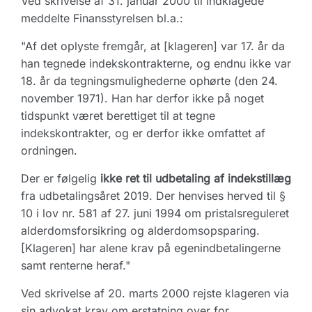
Ved skrivelse af 31. januar 2000 til indklagede
meddelte Finansstyrelsen bl.a.:
"Af det oplyste fremgår, at [klageren] var 17. år da
han tegnede indekskontrakterne, og endnu ikke var
18. år da tegningsmulighederne ophørte (den 24.
november 1971). Han har derfor ikke på noget
tidspunkt været berettiget til at tegne
indekskontrakter, og er derfor ikke omfattet af
ordningen.
Der er følgelig
ikke ret til udbetaling af indekstillæg
fra udbetalingsåret 2019. Der henvises herved til §
10 i lov nr. 581 af 27. juni 1994 om pristalsreguleret
alderdomsforsikring og alderdomsopsparing.
[Klageren] har alene krav på egenindbetalingerne
samt renterne heraf."
Ved skrivelse af 20. marts 2000 rejste klageren via
sin advokat krav om erstatning over for