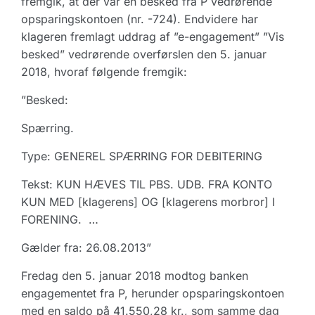
fremgik, at der var en besked fra P vedrørende
opsparingskontoen (nr. -724). Endvidere har
klageren fremlagt uddrag af ”e-engagement” ”Vis
besked” vedrørende overførslen den 5. januar
2018, hvoraf følgende fremgik:
”Besked:
Spærring.
Type: GENEREL SPÆRRING FOR DEBITERING
Tekst: KUN HÆVES TIL PBS. UDB. FRA KONTO
KUN MED [klagerens] OG [klagerens morbror] I
FORENING. …
Gælder fra: 26.08.2013”
Fredag den 5. januar 2018 modtog banken
engagementet fra P, herunder opsparingskontoen
med en saldo på 41.550,28 kr., som samme dag