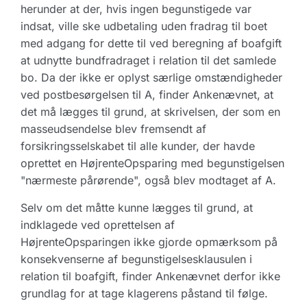
herunder at der, hvis ingen begunstigede var
indsat, ville ske udbetaling uden fradrag til boet
med adgang for dette til ved beregning af boafgift
at udnytte bundfradraget i relation til det samlede
bo. Da der ikke er oplyst særlige omstændigheder
ved postbesørgelsen til A, finder Ankenævnet, at
det må lægges til grund, at skrivelsen, der som en
masseudsendelse blev fremsendt af
forsikringsselskabet til alle kunder, der havde
oprettet en HøjrenteOpsparing med begunstigelsen
"nærmeste pårørende", også blev modtaget af A.
Selv om det måtte kunne lægges til grund, at
indklagede ved oprettelsen af
HøjrenteOpsparingen ikke gjorde opmærksom på
konsekvenserne af begunstigelsesklausulen i
relation til boafgift, finder Ankenævnet derfor ikke
grundlag for at tage klagerens påstand til følge.