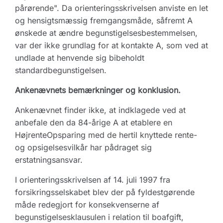
pårørende". Da orienteringsskrivelsen anviste en let
og hensigtsmæssig fremgangsmåde, såfremt A
ønskede at ændre begunstigelsesbestemmelsen,
var der ikke grundlag for at kontakte A, som ved at
undlade at henvende sig bibeholdt
standardbegunstigelsen.
An­ke­næv­nets bemærkninger og konklusion.
Ankenævnet finder ikke, at indklagede ved at
anbefale den da 84-årige A at etablere en
HøjrenteOpsparing med de hertil knyttede rente-
og opsigelsesvilkår har pådraget sig
erstatningsansvar.
I orienteringsskrivelsen af 14. juli 1997 fra
forsikringsselskabet blev der på fyldestgørende
måde redegjort for konsekvenserne af
begunstigelsesklausulen i relation til boafgift,