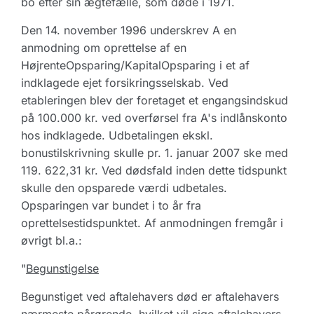
bo efter sin ægtefælle, som døde i 1971.
Den 14. november 1996 underskrev A en
anmodning om oprettelse af en
HøjrenteOpsparing/KapitalOpsparing i et af
indklagede ejet forsikringsselskab. Ved
etableringen blev der foretaget et engangsindskud
på 100.000 kr. ved overførsel fra A's indlånskonto
hos indklagede. Udbetalingen ekskl.
bonustilskrivning skulle pr. 1. januar 2007 ske med
119. 622,31 kr. Ved dødsfald inden dette tidspunkt
skulle den opsparede værdi udbetales.
Opsparingen var bundet i to år fra
oprettelsestidspunktet. Af anmodningen fremgår i
øvrigt bl.a.:
"
Begunstigelse
Begunstiget ved aftalehavers død er aftalehavers