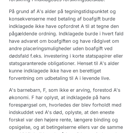
På grund af A's alder på tegningstidspunktet og
konsekvenserne med betaling af boafgift burde
indklagede ikke have opfordret A til at tegne den
pågældende ordning. Indklagede burde i hvert fald
have advaret om boafgiften og have rådgivet om
andre placeringsmuligheder uden boafgift ved
dødsfald f.eks. investering i korte statspapirer eller
statsgaranterede obligationer. Henset til A's alder
kunne indklagede ikke have en berettiget
forventning om udbetaling til A i levende live.
A's barnebarn, F, som ikke er arving, forestod A's
økonomi. F har oplyst, at indklagede på hans
forespørgsel om, hvorledes der blev forholdt med
indskuddet ved A's død, oplyste, at den eneste
forskel var den højere rente, længere binding og
opsigelse, og at betingelserne ellers var de samme