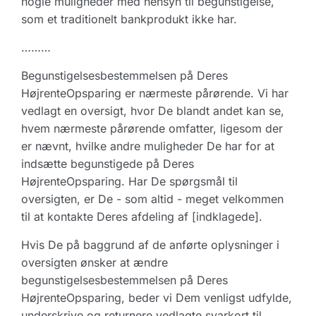
nogle muligheder med hensyn til begunstigelse,
som et traditionelt bankprodukt ikke har.
………
Begunstigelsesbestemmelsen på Deres
HøjrenteOpsparing er nærmeste pårørende. Vi har
vedlagt en oversigt, hvor De blandt andet kan se,
hvem nærmeste pårørende omfatter, ligesom der
er nævnt, hvilke andre muligheder De har for at
indsætte begunstigede på Deres
HøjrenteOpsparing. Har De spørgsmål til
oversigten, er De - som altid - meget velkommen
til at kontakte Deres afdeling af [indklagede].
Hvis De på baggrund af de anførte oplysninger i
oversigten ønsker at ændre
begunstigelsesbestemmelsen på Deres
HøjrenteOpsparing, beder vi Dem venligst udfylde,
underskrive og returnere vedlagte svarkort til