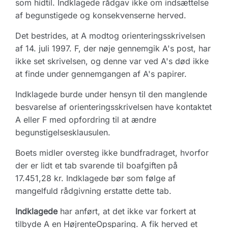
som hidtil. Indklagede rådgav ikke om indsættelse
af begunstigede og konsekvenserne herved.
Det bestrides, at A modtog orienteringsskrivelsen
af 14. juli 1997. F, der nøje gennemgik A's post, har
ikke set skrivelsen, og denne var ved A's død ikke
at finde under gennemgangen af A's papirer.
Indklagede burde under hensyn til den manglende
besvarelse af orienteringsskrivelsen have kontaktet
A eller F med opfordring til at ændre
begunstigelsesklausulen.
Boets midler oversteg ikke bundfradraget, hvorfor
der er lidt et tab svarende til boafgiften på
17.451,28 kr. Indklagede bør som følge af
mangelfuld rådgivning erstatte dette tab.
Indklagede
har anført, at det ikke var forkert at
tilbyde A en HøjrenteOpsparing. A fik herved et