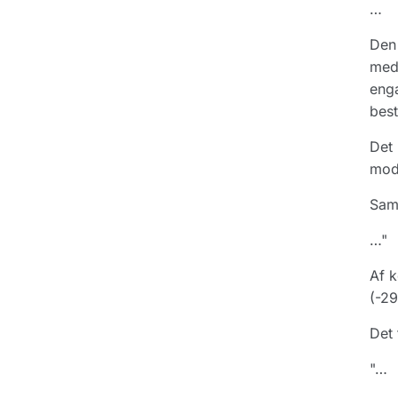
…
Den 
meda
eng
best
Det 
mods
Samt
…"
Af k
(-29
Det 
"…