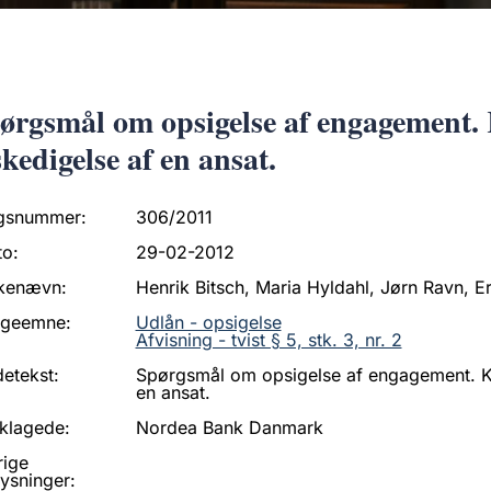
ørgsmål om opsigelse af engagement.
skedigelse af en ansat.
gsnummer:
306/2011
to:
29-02-2012
kenævn:
Henrik Bitsch, Maria Hyldahl, Jørn Ravn, 
ageemne:
Udlån - opsigelse
Afvisning - tvist § 5, stk. 3, nr. 2
etekst:
Spørgsmål om opsigelse af engagement. K
en ansat.
klagede:
Nordea Bank Danmark
rige
ysninger: