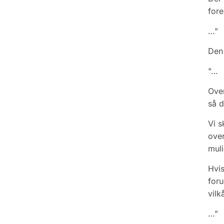
fore
…"
Den 
"…
Over
så d
Vi s
over
mul
Hvis
foru
vilk
…"