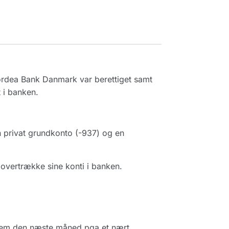
rdea Bank Danmark var berettiget samt
 i banken.
 privat grundkonto (-937) og en
 overtrække sine konti i banken.
nnem den næste måned pga et nært