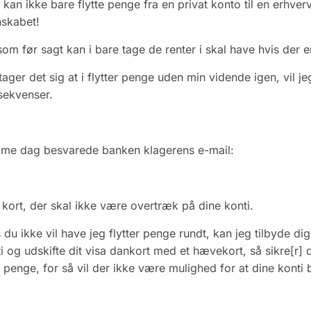
kan ikke bare flytte penge fra en privat konto til en erhve
skabet!
om før sagt kan i bare tage de renter i skal have hvis der e
ager det sig at i flytter penge uden min vidende igen, vil j
sekvenser.
me dag besvarede banken klagerens e-mail:
 kort, der skal ikke være overtræk på dine konti.
 du ikke vil have jeg flytter penge rundt, kan jeg tilbyde dig
i og udskifte dit visa dankort med et hævekort, så sikre[r] du
 penge, for så vil der ikke være mulighed for at dine konti b