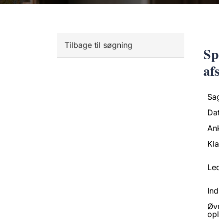
Tilbage til søgning
Sp
af
Sa
Da
An
Kl
Led
Ind
Øv
opl