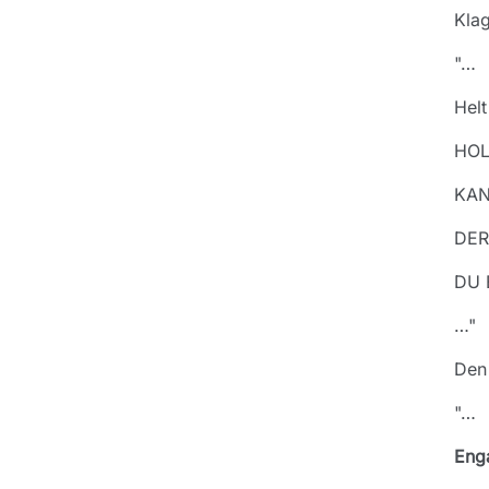
Klag
"…
Helt
HOL
KAN
DER
DU 
…"
Den
"…
Eng