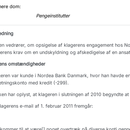
nere dom:
Pengeinstitutter
edning
n vedrører, om opsigelse af klagerens engagement hos No
erens krav om en undskyldning og afskedigelse af en ansat
ens omstændigheder
eren var kunde i Nordea Bank Danmark, hvor han havde en
etningskonto med kredit (-299).
en har oplyst, at klageren i slutningen af 2010 begyndte at
lagerens e-mail af 1. februar 2011 fremgår:
kommer til at være[] noget overtræk på diverse konti ge