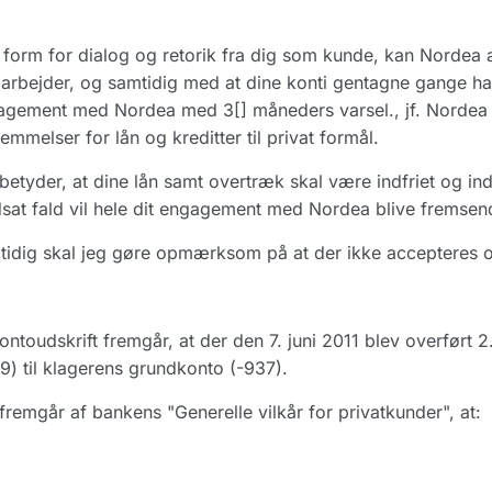
form for dialog og retorik fra dig som kunde, kan Nordea 
rbejder, og samtidig med at dine konti gentagne gange har
agement med Nordea med 3[] måneders varsel., jf. Nordea
emmelser for lån og kreditter til privat formål.
betyder, at dine lån samt overtræk skal være indfriet og in
at fald vil hele dit engagement med Nordea blive fremsendt 
idig skal jeg gøre opmærksom på at der ikke accepteres o
ontoudskrift fremgår, at der den 7. juni 2011 blev overført 
9) til klagerens grundkonto (-937).
fremgår af bankens "Generelle vilkår for privatkunder", at: