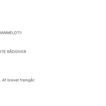
TIANMELDT!!
DTE RÅDGIVER
 Af brevet fremgår: