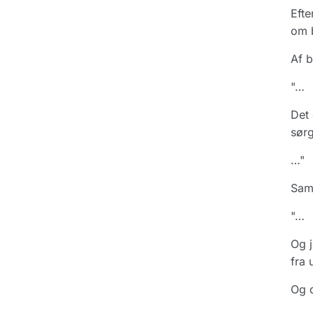
Efte
om b
Af b
"…
Det 
sørg
…"
Sam
"…
Og j
fra 
Og d