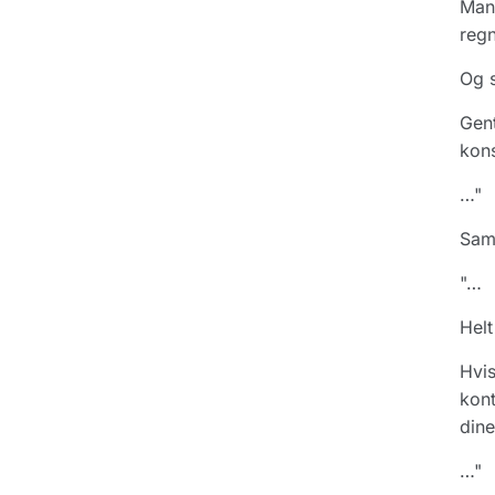
Man 
regn
Og s
Gent
kon
…"
Sam
"…
Helt
Hvis
kont
dine
…"