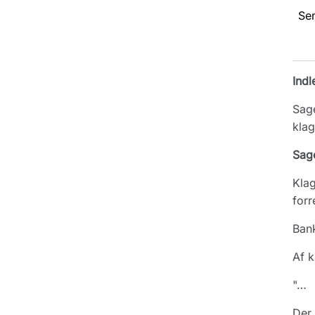
Se
Indl
Sage
klag
Sag
Klag
forr
Bank
Af k
"…
Der 