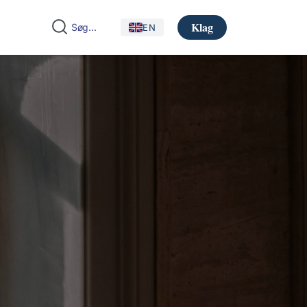
Klag
EN