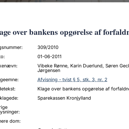
age over bankens opgørelse af forfaldn
gsnummer:
309/2010
to:
01-06-2011
kenævn:
Vibeke Rønne, Karin Duerlund, Søren Gec
Jørgensen
ageemne:
Afvisning - tvist § 5, stk. 3, nr. 2
etekst:
Klage over bankens opgørelse af forfaldne
klagede:
Sparekassen Kronjylland
rige
ysninger:
nere dom: