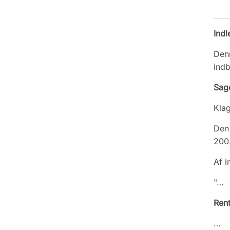
Indl
Denn
indb
Sag
Klag
Den 
200.
Af i
"…
Ren
…