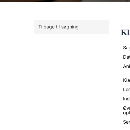
Tilbage til søgning
Kl
Sa
Da
An
Kl
Led
Ind
Øv
opl
Se