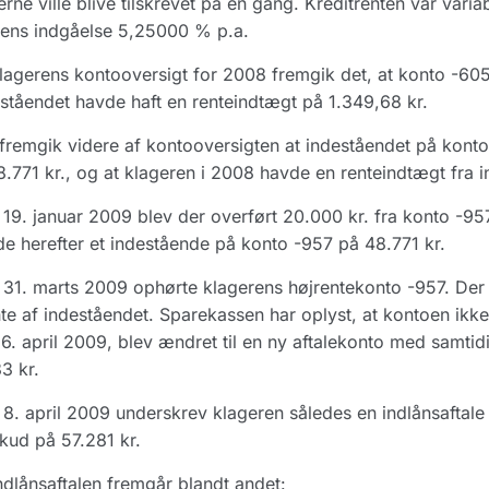
erne ville blive tilskrevet på én gang. Kreditrenten var vari
lens indgåelse 5,25000 % p.a.
lagerens kontooversigt for 2008 fremgik det, at konto -605
ståendet havde haft en renteindtægt på 1.349,68 kr.
fremgik videre af kontooversigten at indeståendet på kont
68.771 kr., og at klageren i 2008 havde en renteindtægt fra 
19. januar 2009 blev der overført 20.000 kr. fra konto -957
e herefter et indestående på konto -957 på 48.771 kr.
31. marts 2009 ophørte klagerens højrentekonto -957. Der bl
nte af indeståendet. Sparekassen har oplyst, at kontoen ik
6. april 2009, blev ændret til en ny aftalekonto med samtidig 
3 kr.
8. april 2009 underskrev klageren således en indlånsaftale
kud på 57.281 kr.
ndlånsaftalen fremgår blandt andet: