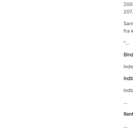
2008
207.
Samm
fra 
"…
Bin
Inde
Indb
Indb
…
Ren
…