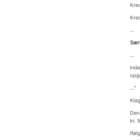
Kred
Kred
…
Sær
…
Inde
opgø
…"
Klag
Den
kr. 
Iføl