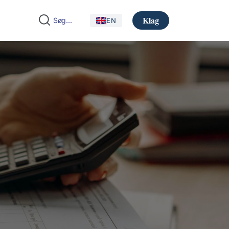
Klag
EN