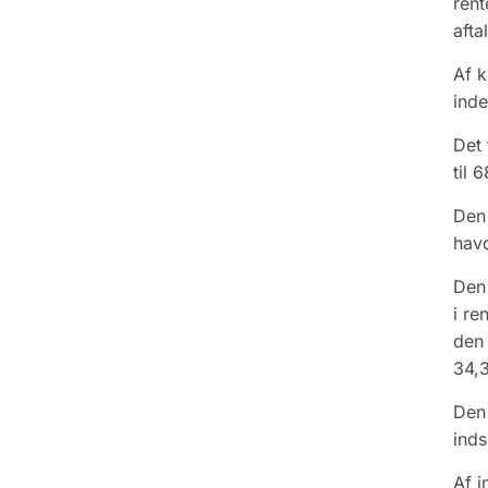
rent
afta
Af k
inde
Det 
til 
Den 
havd
Den 
i re
den 
34,3
Den 
inds
Af i