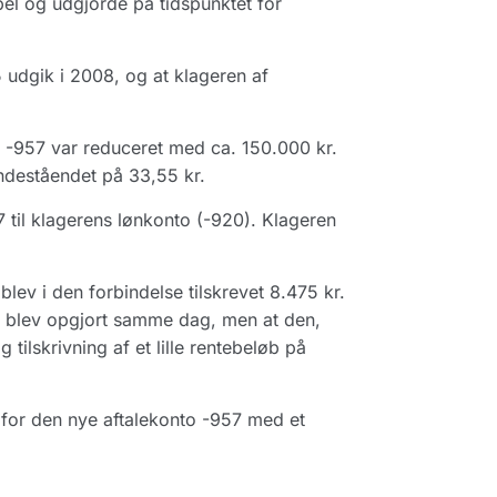
abel og udgjorde på tidspunktet for
 udgik i 2008, og at klageren af
o -957 var reduceret med ca. 150.000 kr.
indeståendet på 33,55 kr.
 til klagerens lønkonto (-920). Klageren
ev i den forbindelse tilskrevet 8.475 kr.
ke blev opgjort samme dag, men at den,
tilskrivning af et lille rentebeløb på
 for den nye aftalekonto -957 med et