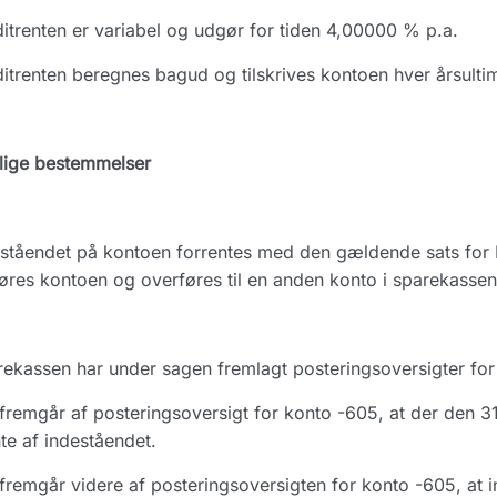
itrenten er variabel og udgør for tiden 4,00000 % p.a.
itrenten beregnes bagud og tilskrives kontoen hver årsulti
lige bestemmelser
ståendet på kontoen forrentes med den gældende sats for Hø
res kontoen og overføres til en anden konto i sparekassen e
ekassen har under sagen fremlagt posteringsoversigter for 
fremgår af posteringsoversigt for konto -605, at der den 3
nte af indeståendet.
fremgår videre af posteringsoversigten for konto -605, at i