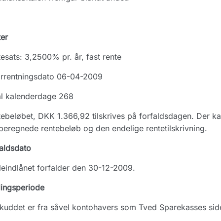
er
esats: 3,2500% pr. år, fast rente
orrentningsdato 06-04-2009
al kalenderdage 268
ebeløbet, DKK 1.366,92 tilskrives på forfaldsdagen. Der 
beregnede rentebeløb og den endelige rentetilskrivning.
aldsdato
leindlånet forfalder den 30-12-2009.
dingsperiode
kuddet er fra såvel kontohavers som Tved Sparekasses side 