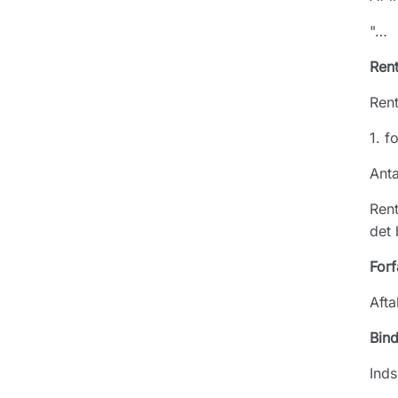
"…
Rent
Rent
1. f
Ant
Rent
det 
Forf
Afta
Bin
Inds