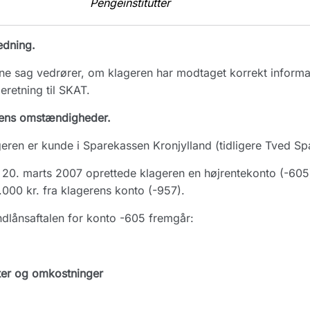
Pengeinstitutter
edning.
e sag vedrører, om klageren har modtaget korrekt informati
eretning til SKAT.
ens omstændigheder.
eren er kunde i Sparekassen Kronjylland (tidligere Tved Sp
20. marts 2007 oprettede klageren en højrentekonto (-605) 
000 kr. fra klagerens konto (-957).
ndlånsaftalen for konto -605 fremgår:
ter og omkostninger