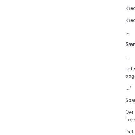
Kred
Kred
…
Sær
…
Inde
opgø
…"
Spar
Det 
i re
Det 