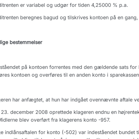
itrenten er variabel og udgør for tiden 4,25000 % p.a.
itrenten beregnes bagud og tilskrives kontoen på en gang
lige bestemmelser
ståendet på kontoen forrentes med den gældende sats for Hø
res kontoen og overføres til en anden konto i sparekassen e
eren har anfægtet, at hun har indgået ovennævnte aftale v
 23. december 2008 oprettede klageren endnu en højrente
Midlerne blev overført fra klagerens konto -957.
ge indlånsaftalen for konto (-502) var indeståendet bundet