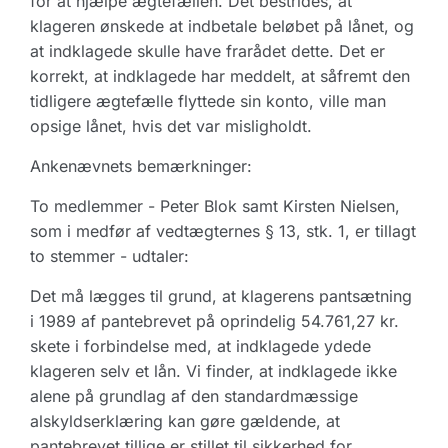
for at hjælpe ægtefællen. Det bestrides, at
klageren ønskede at indbetale beløbet på lånet, og
at indklagede skulle have frarådet dette. Det er
korrekt, at indklagede har meddelt, at såfremt den
tidligere ægtefælle flyttede sin konto, ville man
opsige lånet, hvis det var misligholdt.
Ankenævnets bemærkninger:
To medlemmer - Peter Blok samt Kirsten Nielsen,
som i medfør af vedtægternes § 13, stk. 1, er tillagt
to stemmer - udtaler:
Det må lægges til grund, at klagerens pantsætning
i 1989 af pantebrevet på oprindelig 54.761,27 kr.
skete i forbindelse med, at indklagede ydede
klageren selv et lån. Vi finder, at indklagede ikke
alene på grundlag af den standardmæssige
alskyldserklæring kan gøre gældende, at
pantebrevet tillige er stillet til sikkerhed for