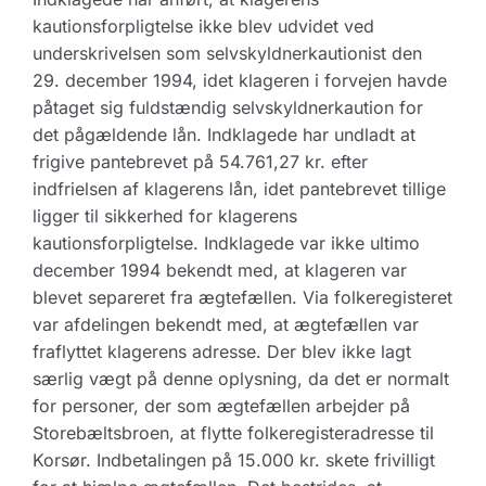
kautionsforpligtelse ikke blev udvidet ved
underskrivelsen som selvskyldnerkautionist den
29. december 1994, idet klageren i forvejen havde
påtaget sig fuldstændig selvskyldnerkaution for
det pågældende lån. Indklagede har undladt at
frigive pantebrevet på 54.761,27 kr. efter
indfrielsen af klagerens lån, idet pantebrevet tillige
ligger til sikkerhed for klagerens
kautionsforpligtelse. Indklagede var ikke ultimo
december 1994 bekendt med, at klageren var
blevet separeret fra ægtefællen. Via folkeregisteret
var afdelingen bekendt med, at ægtefællen var
fraflyttet klagerens adresse. Der blev ikke lagt
særlig vægt på denne oplysning, da det er normalt
for personer, der som ægtefællen arbejder på
Storebæltsbroen, at flytte folkeregisteradresse til
Korsør. Indbetalingen på 15.000 kr. skete frivilligt