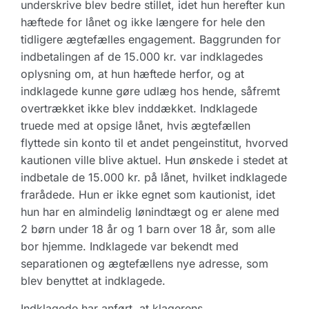
underskrive blev bedre stillet, idet hun herefter kun
hæftede for lånet og ikke længere for hele den
tidligere ægtefælles engagement. Baggrunden for
indbetalingen af de 15.000 kr. var indklagedes
oplysning om, at hun hæftede herfor, og at
indklagede kunne gøre udlæg hos hende, såfremt
overtrækket ikke blev inddækket. Indklagede
truede med at opsige lånet, hvis ægtefællen
flyttede sin konto til et andet pengeinstitut, hvorved
kautionen ville blive aktuel. Hun ønskede i stedet at
indbetale de 15.000 kr. på lånet, hvilket indklagede
frarådede. Hun er ikke egnet som kautionist, idet
hun har en almindelig lønindtægt og er alene med
2 børn under 18 år og 1 barn over 18 år, som alle
bor hjemme. Indklagede var bekendt med
separationen og ægtefællens nye adresse, som
blev benyttet at indklagede.
Indklagede har anført, at klagerens