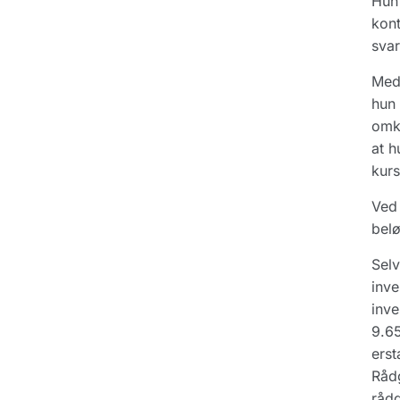
Hun 
kont
svar
Meda
hun 
omko
at h
kurs
Ved 
belø
Selv
inve
inve
9.65
erst
Rådg
rådg