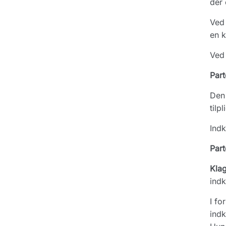
der 
Ved 
en k
Ved 
Part
Den 
tilp
Indk
Part
Kla
indk
I fo
indk