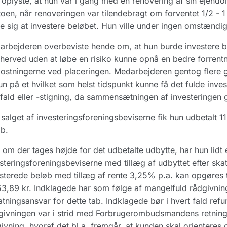
oplyste, at hun var i gang med en renovering af sin ejendo
oen, når renoveringen var tilendebragt om forventet 1/2 - 1
e sig at investere beløbet. Hun ville under ingen omstændig
rbejderen overbeviste hende om, at hun burde investere bel
herved uden at løbe en risiko kunne opnå en bedre forrentni
stningerne ved placeringen. Medarbejderen gentog flere g
un på et hvilket som helst tidspunkt kunne få det fulde inve
fald eller -stigning, da sammensætningen af investeringen g
salget af investeringsforeningsbeviserne fik hun udbetalt 1
b.
 om der tages højde for det udbetalte udbytte, har hun lidt 
steringsforeningsbeviserne med tillæg af udbyttet efter ska
sterede beløb med tillæg af rente 3,25% p.a. kan opgøres t
3,89 kr. Indklagede har som følge af mangelfuld rådgivnin
atningsansvar for dette tab. Indklagede bør i hvert fald ref
ivningen var i strid med Forbrugerombudsmandens retningsli
ivning, hvoraf det bl.a. fremgår, at kunden skal orienteres o