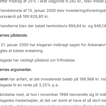
efter fradrag af 25% i skat udgjorde 9.282 kr., blev indsat
handelsnota af 13. januar 2000 blev investeringsforeningsbev
ursværdi på 189.828,80 kr.
handlerne blev der betalt henholdsvis 994,84 kr. og 949,14 kr
ernes påstande.
21. januar 2000 har klageren indbragt sagen for Ankenæv
ligtes at betale erstatning.
lagede har nedlagt påstand om frifindelse.
ernes argumenter.
geren
har anført, at det investerede beløb på 198.968 kr. i
lagede til en rente på 3,25% p.a.
rbindelse med, at hun i november 1998 henvendte sig til ind
lagedes medarbejder, at det var dumt at have et så stort b