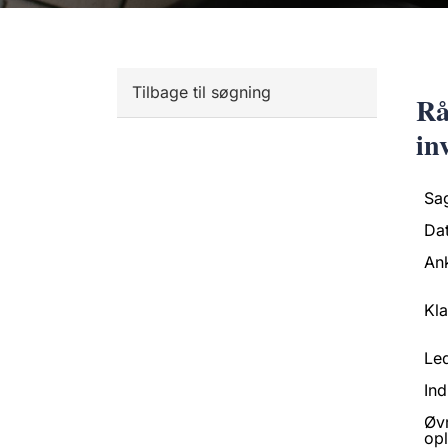
Tilbage til søgning
Rå
in
Sa
Da
An
Kl
Led
Ind
Øv
opl