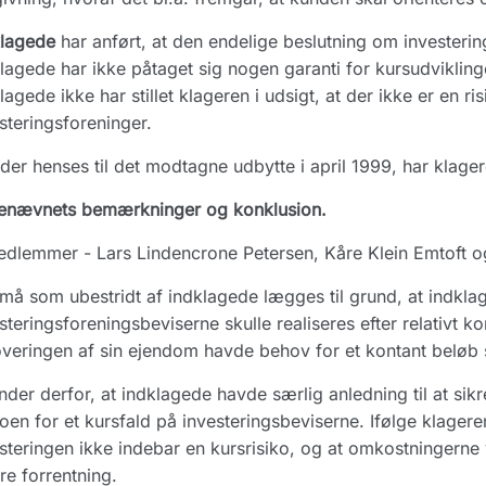
klagede
har anført, at den endelige beslutning om investering
lagede har ikke påtaget sig nogen garanti for kursudviklin
lagede ikke har stillet klageren i udsigt, at der ikke er en ri
steringsforeninger.
der henses til det modtagne udbytte i april 1999, har klager
enævnets bemærkninger og konklusion.
dlemmer - Lars Lindencrone Petersen, Kåre Klein Emtoft og 
må som ubestridt af indklagede lægges til grund, at indkl
steringsforeningsbeviserne skulle realiseres efter relativt ko
veringen af sin ejendom havde behov for et kontant beløb s
inder derfor, at indklagede havde særlig anledning til at si
koen for et kursfald på investeringsbeviserne. Ifølge klage
steringen ikke indebar en kursrisiko, og at omkostningerne v
re forrentning.