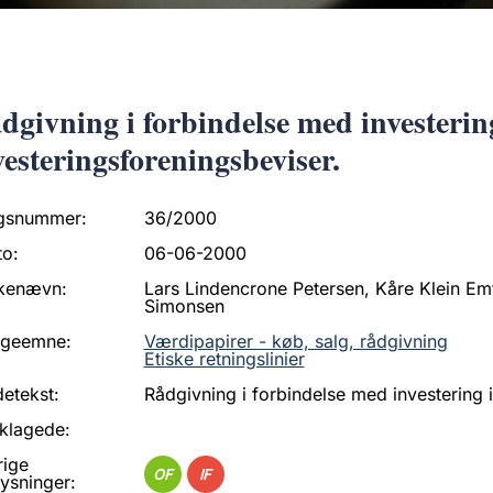
dgivning i forbindelse med investerin
vesteringsforeningsbeviser.
gsnummer:
36/2000
to:
06-06-2000
kenævn:
Lars Lindencrone Petersen, Kåre Klein Emto
Simonsen
ageemne:
Værdipapirer - køb, salg, rådgivning
Etiske retningslinier
etekst:
Rådgivning i forbindelse med investering i
klagede:
rige
OF
IF
ysninger: