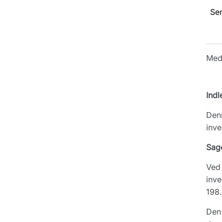
Se
Med
Indl
Denn
inve
Sag
Ved 
inve
198.
Den 