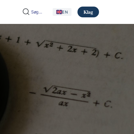
Klag
EN