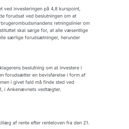
et ved investeringen på 4,8 kurspoint,
vde forudsat ved beslutningen om at
 Forbrugerombudsmandens retningslinier om
tituttet skal sørge for, at alle væsentlige
uelle særlige forudsætninger, herunder
agerens beslutning om at investere i
gen forudsætter en bevisførelse i form af
men i givet fald må finde sted ved
. 1, i Ankenævnets vedtægter.
llæg af rente efter renteloven fra den 21.