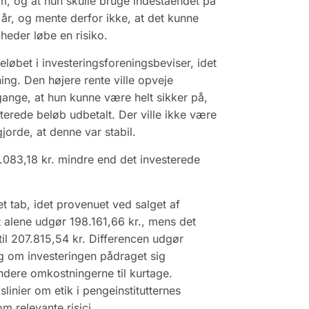
m, og at hun skulle bruge indeståendet på
 år, og mente derfor ikke, at det kunne
heder løbe en risiko.
øbet i investeringsforeningsbeviser, idet
ng. Den højere rente ville opveje
ange, at hun kunne være helt sikker på,
sterede beløb udbetalt. Der ville ikke være
jorde, at denne var stabil.
1.083,18 kr. mindre end det investerede
et tab, idet provenuet ved salget af
t alene udgør 198.161,66 kr., mens det
il 207.815,54 kr. Differencen udgør
g om investeringen pådraget sig
undere omkostningerne til kurtage.
nier om etik i pengeinstitutternes
m relevante risici.