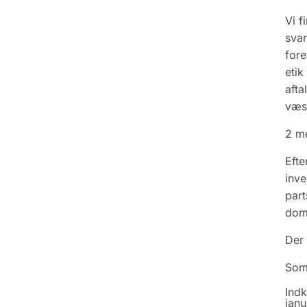
Vi f
svar
fore
etik
afta
væse
2 me
Efte
inve
part
doms
Der 
Som
Indk
janu