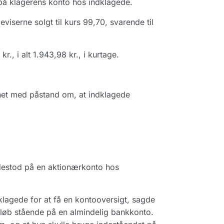
 på klagerens konto hos indklagede.
iserne solgt til kurs 99,70, svarende til
., i alt 1.943,98 kr., i kurtage.
net med påstand om, at indklagede
ndestod på en aktionærkonto hos
klagede for at få en kontooversigt, sagde
eløb stående på en almindelig bankkonto.