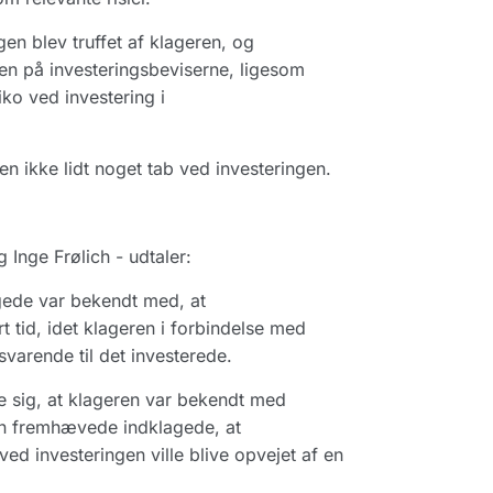
en blev truffet af klageren, og
gen på investeringsbeviserne, ligesom
siko ved investering i
en ikke lidt noget tab ved investeringen.
Inge Frølich - udtaler:
agede var bekendt med, at
rt tid, idet klageren i forbindelse med
varende til det investerede.
kre sig, at klageren var bekendt med
ren fremhævede indklagede, at
ed investeringen ville blive opvejet af en