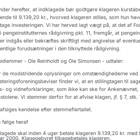
inder herefter, at indklagede bør godtgøre klageren kurstab
ende til 9.139,20 kr., hvorved klageren stilles, som hun ha
tage investeringen. Vi har herved lagt vægt på, at det af
 i pengeinstitutternes rådgivning pkt. 11, fremgår, at pengeins
ler indgås eller bekræftes skriftligt med angivelse af event
ntlige forudsætninger i den tilknyttede rådgivning.
dlemmer - Ole Reinholdt og Ole Simonsen - udtaler:
r de modstridende oplysninger om omstændighederne ved kl
steringsforeningsbeviser finder vi, at en stillingtagen til sa
s- og vidneforklaringer, som ikke kan ske for Ankenævnet, 
tolene. Vi stemmer derfor for at afvise klagen, jf. § 7, stk
afsiges kendelse efter stemmeflertallet.
 følge heraf
lagede skal inden 4 uger betale klageren 9.139,20 kr. med ti
ar 2000. Klagegebyret tilbagebetales klageren.