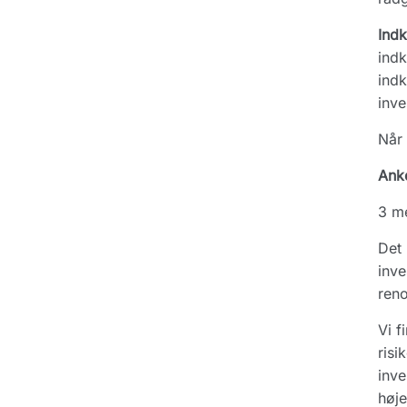
Ind
indk
indk
inve
Når 
Ank
3 me
Det 
inve
reno
Vi f
risi
inve
høje