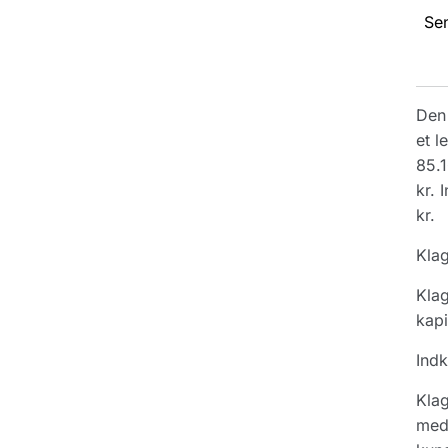
Se
Den 
et l
85.1
kr. 
kr.
Klag
Klag
kapi
Indk
Klag
meda