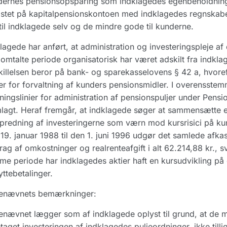
dernes pensionsopsparing som indklagedes egenbeholdning
stet på kapitalpensionskontoen med indklagedes regnskabe
til indklagede selv og de mindre gode til kunderne.
lagede har anført, at administration og investeringspleje af 
omtalte periode organisatorisk har været adskilt fra indkl
illelsen beror på bank- og sparekasselovens § 42 a, hvoref
er for forvaltning af kunders pensionsmidler. I overensst
ningslinier for administration af pensionspuljer under Pensio
lagt. Heraf fremgår, at indklagede søger at sammensætte 
predning af investeringerne som værn mod kursrisici på ku
19. januar 1988 til den 1. juni 1996 udgør det samlede afka
rag af omkostninger og realrenteafgift i alt 62.214,88 kr., s
e periode har indklagedes aktier haft en kursudvikling på c
ttebetalinger.
enævnets bemærkninger:
nævnet lægger som af indklagede oplyst til grund, at de 
taget investeringen af indklagedes puljeordninger, ikke tilli