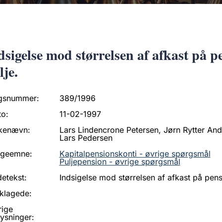
dsigelse mod størrelsen af afkast på p
lje.
gsnummer:
389/1996
to:
11-02-1997
kenævn:
Lars Lindencrone Petersen, Jørn Rytter Ande
Lars Pedersen
ageemne:
Kapitalpensionskonti - øvrige spørgsmål
Puljepension - øvrige spørgsmål
etekst:
Indsigelse mod størrelsen af afkast på pensi
klagede:
rige
ysninger: