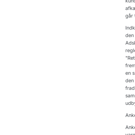
kun
afka
går 
Indk
den 
Adsk
regl
"Ret
frem
en s
den 
frad
samm
udby
Ank
Anke
vare