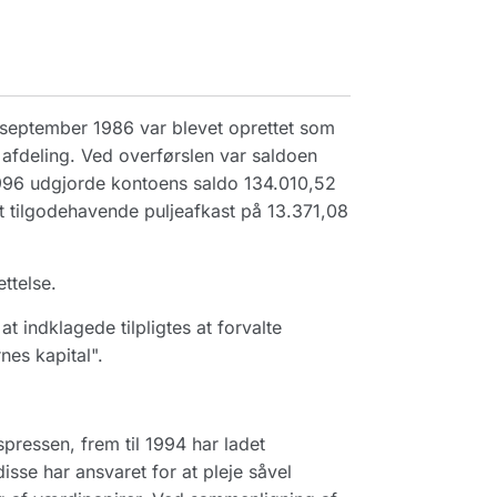
 september 1986 var blevet oprettet som
g afdeling. Ved overførslen var saldoen
i 1996 udgjorde kontoens saldo 134.010,52
 et tilgodehavende puljeafkast på 13.371,08
ttelse.
indklagede tilpligtes at forvalte
nes kapital".
pressen, frem til 1994 har ladet
isse har ansvaret for at pleje såvel