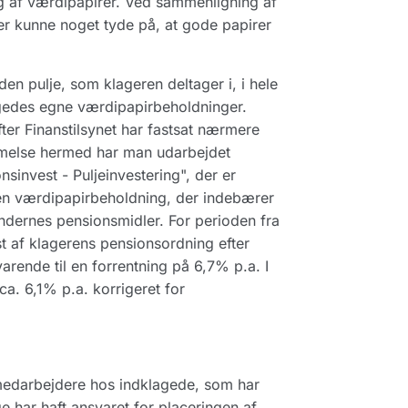
 af værdipapirer. Ved sammenligning af
r kunne noget tyde på, at gode papirer
den pulje, som klageren deltager i, i hele
agedes egne værdipapirbeholdninger.
ter Finanstilsynet har fastsat nærmere
emmelse hermed har man udarbejdet
nsinvest - Puljeinvestering", der er
en værdipapirbeholdning, der indebærer
ndernes pensionsmidler. For perioden fra
st af klagerens pensionsordning efter
varende til en forrentning på 6,7% p.a. I
a. 6,1% p.a. korrigeret for
medarbejdere hos indklagede, som har
ge har haft ansvaret for placeringen af