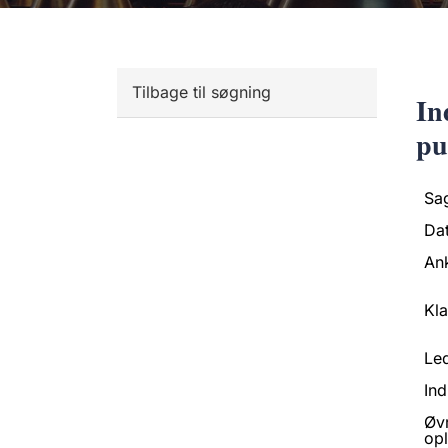
Tilbage til søgning
In
pu
Sa
Da
An
Kl
Led
Ind
Øv
opl