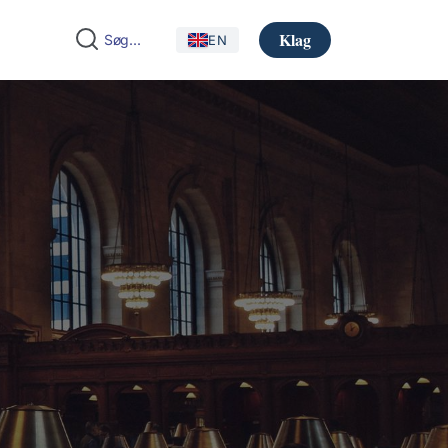
Klag
EN