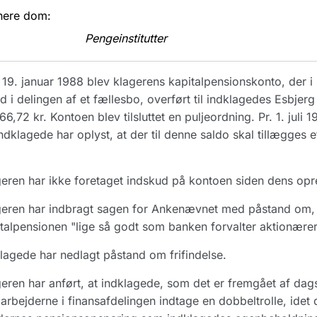
nere dom:
Pengeinstitutter
19. januar 1988 blev klagerens kapitalpensionskonto, der i
ed i delingen af et fællesbo, overført til indklagedes Esbjer
66,72 kr. Kontoen blev tilsluttet en puljeordning. Pr. 1. jul
Indklagede har oplyst, at der til denne saldo skal tillægges
eren har ikke foretaget indskud på kontoen siden dens opre
eren har indbragt sagen for Ankenævnet med påstand om, at 
talpensionen "lige så godt som banken forvalter aktionærer
lagede har nedlagt påstand om frifindelse.
eren har anført, at indklagede, som det er fremgået af dags
rbejderne i finansafdelingen indtage en dobbeltrolle, idet d