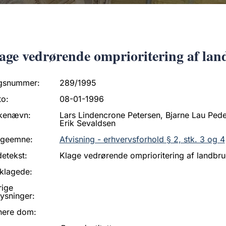
age vedrørende omprioritering af lan
gsnummer:
289/1995
to:
08-01-1996
kenævn:
Lars Lindencrone Petersen, Bjarne Lau Ped
Erik Sevaldsen
ageemne:
Afvisning - erhvervsforhold § 2, stk. 3 og 4
etekst:
Klage vedrørende omprioritering af landbru
klagede:
rige
ysninger:
nere dom: