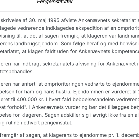
Pengeinstitutter
skrivelse af 30. maj 1995 afviste Ankenævnets sekretariat
lagede vedrørende indklagedes ekspedition af en ompriori
isning til, at det af sagen fremgik, at klageren var landman
erens landbrugsejendom. Som følge heraf og med henvisnin
etariatet, at klagen faldt uden for Ankenævnets kompetenc
eren har indbragt sekretariatets afvisning for Ankenævnet
itetsbehandles.
eren har anført, at omprioriteringen vedrørte to ejendomm
elsen for ham og hans hustru. Ejendommen er vurderet til 
eret til 400.000 kr. I hvert fald beboelsesandelen vedrør
vat forhold". I Ankenævnets vurdering bør det tillægges bety
else for klageren. Sagen adskiller sig i øvrigt ikke fra en 
ig rutine i ethvert pengeinstitut.
fremgår af sagen, at klagerens to ejendomme pr. 1. decembe