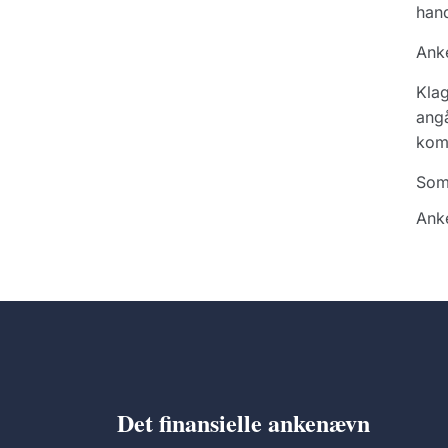
hand
Ank
Klag
angå
komp
Som
Anke
Det finansielle ankenævn