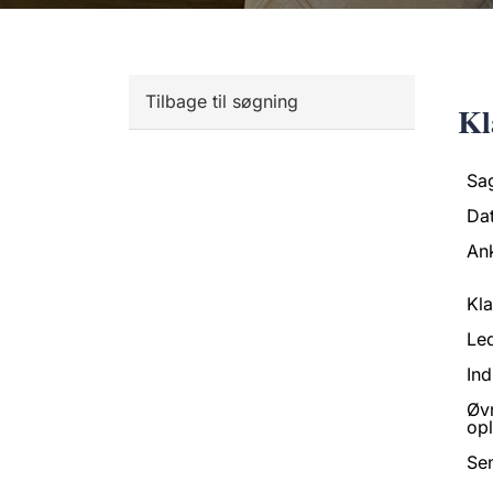
Tilbage til søgning
Kl
Sa
Da
An
Kl
Led
Ind
Øv
opl
Se