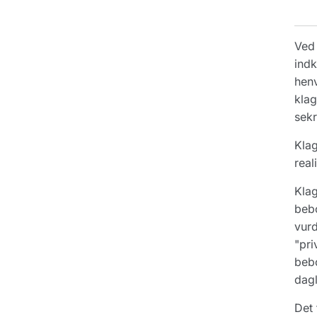
Ved 
indk
henv
klag
sekr
Klag
real
Klag
bebo
vurd
"pri
bebo
dagl
Det 