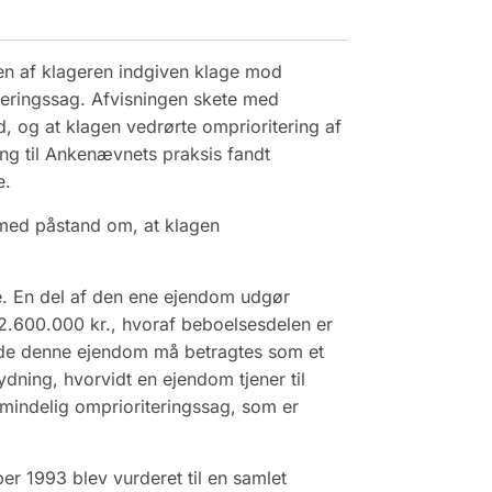
 en af klageren indgiven klage mod
teringssag. Afvisningen skete med
d, og at klagen vedrørte omprioritering af
g til Ankenævnets praksis fandt
e.
 med påstand om, at klagen
e. En del af den ene ejendom udgør
2.600.000 kr., hvoraf beboelsesdelen er
ende denne ejendom må betragtes som et
dning, hvorvidt en ejendom tjener til
almindelig omprioriteringssag, som er
r 1993 blev vurderet til en samlet