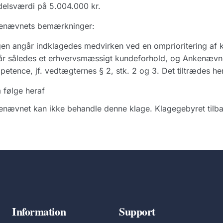
elsværdi på 5.004.000 kr.
enævnets bemærkninger:
en angår indklagedes medvirken ved en omprioritering af
r således et erhvervsmæssigt kundeforhold, og Ankenævnet
etence, jf. vedtægternes § 2, stk. 2 og 3. Det tiltrædes here
 følge heraf
nævnet kan ikke behandle denne klage. Klagegebyret tilba
Information
Support