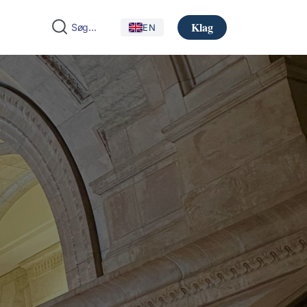
Klag
EN