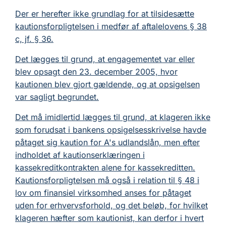
Der er herefter ikke grundlag for at tilsidesætte
kautionsforpligtelsen i medfør af aftalelovens § 38
c, jf. § 36.
Det lægges til grund, at engagementet var eller
blev opsagt den 23. december 2005, hvor
kautionen blev gjort gældende, og at opsigelsen
var sagligt begrundet.
Det må imidlertid lægges til grund, at klageren ikke
som forudsat i bankens opsigelsesskrivelse havde
påtaget sig kaution for A's udlandslån, men efter
indholdet af kautionserklæringen i
kassekreditkontrakten alene for kassekreditten.
Kautionsforpligtelsen må også i relation til § 48 i
lov om finansiel virksomhed anses for påtaget
uden for erhvervsforhold, og det beløb, for hvilket
klageren hæfter som kautionist, kan derfor i hvert