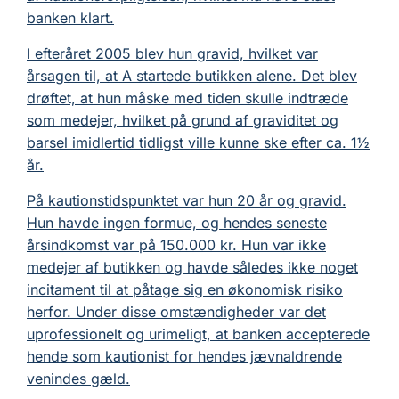
banken klart.
I efteråret 2005 blev hun gravid, hvilket var
årsagen til, at A startede butikken alene. Det blev
drøftet, at hun måske med tiden skulle indtræde
som medejer, hvilket på grund af graviditet og
barsel imidlertid tidligst ville kunne ske efter ca. 1½
år.
På kautionstidspunktet var hun 20 år og gravid.
Hun havde ingen formue, og hendes seneste
årsindkomst var på 150.000 kr. Hun var ikke
medejer af butikken og havde således ikke noget
incitament til at påtage sig en økonomisk risiko
herfor. Under disse omstændigheder var det
uprofessionelt og urimeligt, at banken accepterede
hende som kautionist for hendes jævnaldrende
venindes gæld.