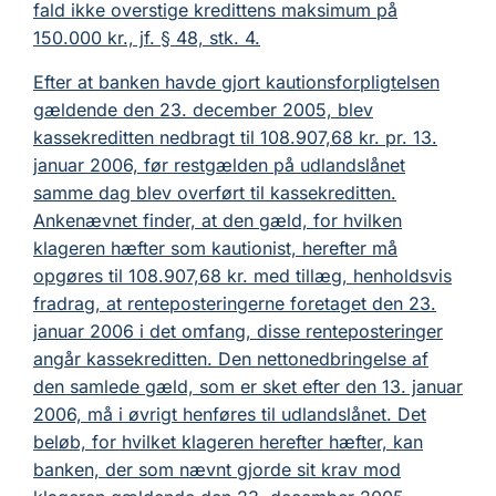
fald ikke overstige kredittens maksimum på
150.000 kr., jf. § 48, stk. 4.
Efter at banken havde gjort kautionsforpligtelsen
gældende den 23. december 2005, blev
kassekreditten nedbragt til 108.907,68 kr. pr. 13.
januar 2006, før restgælden på udlandslånet
samme dag blev overført til kassekreditten.
Ankenævnet finder, at den gæld, for hvilken
klageren hæfter som kautionist, herefter må
opgøres til 108.907,68 kr. med tillæg, henholdsvis
fradrag, at renteposteringerne foretaget den 23.
januar 2006 i det omfang, disse renteposteringer
angår kassekreditten. Den nettonedbringelse af
den samlede gæld, som er sket efter den 13. januar
2006, må i øvrigt henføres til udlandslånet. Det
beløb, for hvilket klageren herefter hæfter, kan
banken, der som nævnt gjorde sit krav mod