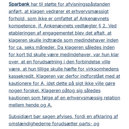
Sparbank
har til støtte for afvisningspåstanden
anført, at klagen vedrører et erhvervsmæssigt
forhold, som ikke er omfattet af Ankenævnets
kompetence, jf. Ankenævnets vedtægter § 2. Ved
etableringen af engagementet blev det aftalt, at
klageren skulle indtræde som medindehaver inden
for ca. seks måneder. Da klageren således inden
for kort tid skulle være medindehaver, var hun klar
over, at en forudsætning i den forbindelse ville
være, at hun tillige skulle hæfte for virksomhedens
kassekredit. Klageren var derfor indforstået med at
kautionere for A, idet dette på sigt ikke ville gøre
nogen forskel. Klageren påtog sig således
kautionen som følge af en erhvervsmæssig relation
mellem hende og A.
Subsidiært bør sagen afvises, fordi en afklaring af
omstændighederne forudsætter parts- og