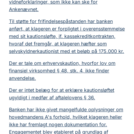
vidneforklaringer, som ikke kan ske for
Ankenævnet.
Til støtte for frifindelsespåstanden har banken
anført, at klageren er forpligtet i overensstemmelse
med sit kautionsløfte, jf. kassekreditkontrakten,
hvoraf det fremgår, at klageren hæfter som
selvskyldnerkautionist med et beløb på 175.000 kr.
Der er tale om erhvervskaution, hvorfor lov om
finansiel virksomhed § 48, stk. 4, ikke finder
anvendelse.
Der er intet belæg for at erklære kautionsløftet
ugyldigt i medfør af aftalelovens § 36.
Banken har ikke givet mangelfulde oplysninger om
hovedmandens A's forhold, hvilket klageren heller
ikke har fremlagt nogen dokumentation for.
Engagementet blev etableret på grundlag af