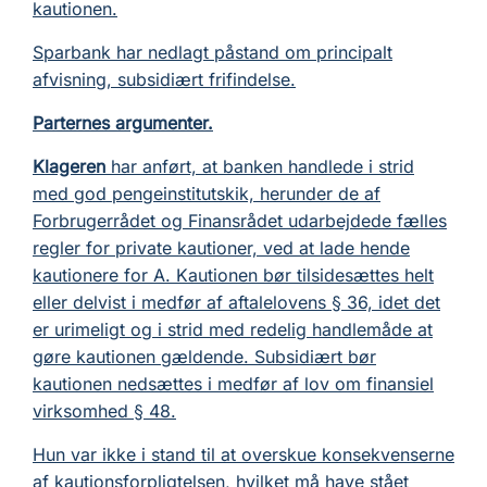
kautionen.
Sparbank har nedlagt påstand om principalt
afvisning, subsidiært frifindelse.
Parternes argumenter.
Klageren
har anført, at banken handlede i strid
med god pengeinstitutskik, herunder de af
Forbrugerrådet og Finansrådet udarbejdede fælles
regler for private kautioner, ved at lade hende
kautionere for A. Kautionen bør tilsidesættes helt
eller delvist i medfør af aftalelovens § 36, idet det
er urimeligt og i strid med redelig handlemåde at
gøre kautionen gældende. Subsidiært bør
kautionen nedsættes i medfør af lov om finansiel
virksomhed § 48.
Hun var ikke i stand til at overskue konsekvenserne
af kautionsforpligtelsen, hvilket må have stået