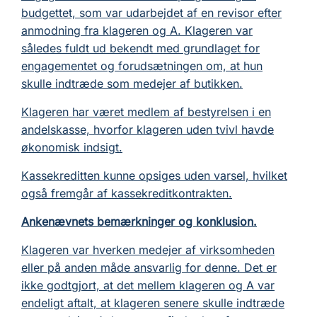
budgettet, som var udarbejdet af en revisor efter
anmodning fra klageren og A. Klageren var
således fuldt ud bekendt med grundlaget for
engagementet og forudsætningen om, at hun
skulle indtræde som medejer af butikken.
Klageren har været medlem af bestyrelsen i en
andelskasse, hvorfor klageren uden tvivl havde
økonomisk indsigt.
Kassekreditten kunne opsiges uden varsel, hvilket
også fremgår af kassekreditkontrakten.
Ankenævnets bemærkninger og konklusion.
Klageren var hverken medejer af virksomheden
eller på anden måde ansvarlig for denne. Det er
ikke godtgjort, at det mellem klageren og A var
endeligt aftalt, at klageren senere skulle indtræde