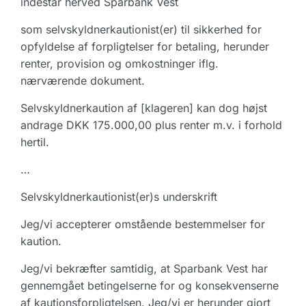
indestår herved Sparbank Vest
som selvskyldnerkautionist(er) til sikkerhed for
opfyldelse af forpligtelser for betaling, herunder
renter, provision og omkostninger iflg.
nærværende dokument.
Selvskyldnerkaution af [klageren] kan dog højst
andrage DKK 175.000,00 plus renter m.v. i forhold
hertil.
…
Selvskyldnerkautionist(er)s underskrift
Jeg/vi accepterer omstående bestemmelser for
kaution.
Jeg/vi bekræfter samtidig, at Sparbank Vest har
gennemgået betingelserne for og konsekvenserne
af kautionsforpligtelsen. Jeg/vi er her­under gjort