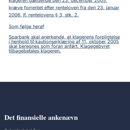
klageren gældende den 23. december 2005,
kræve forrentet efter renteloven fra den 23. januar
2006, jf. rentelovens § 3, stk. 2.
Som følge heraf
Sparbank skal anerkende, at klagerens forpligtelse
i henhold til kautionserklæring af 11. oktober 2005
skal beregnes som foran anført. Klagegebyret
tilbagebetales klageren.
Det finansielle ankenævn