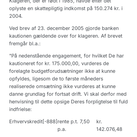
Klageren, der er født i 1985, havde efter det
oplyste en skattepligtig indkomst på 150.274 kr. i
2004.
Ved brev af 23. december 2005 gjorde banken
kautionen gældende over for klageren. Af brevet
fremgår bl.a.:
"På nedenstående engagement, for hvilket De har
kautioneret for kr. 175.000,00, vurderes de
forelagte budgetforudsætninger ikke at kunne
opfyldes, ligesom de to første måneders
realiserede omsætning ikke vurderes at kunne
danne grundlag for fortsat drift. Vi skal derfor med
henvisning til dette opsige Deres forpligtelse til fuld
indfrielse:
Erhvervskredit
[-888]
rente p.t. 7,50
kr.
p.a.
142.076,48