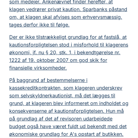
som medejer. Ankenævnet finder herefter, at
klagen vedrører privat kaution. Sparbanks påstand
om, at klagen skal afvises som erhvervsmæssig,
tages derfor ikke til følge.
Der er ikke tilstrækkeligt grundlag for at fastslå, at
kautionsforpligtelsen stod i misforhold til klagerens
økonomi, jf. nu § 20, stk. 1, i bekendtgørelse nr.
1222 af 19. oktober 2007 om god skik for
finansielle virksomheder.
På baggrund af bestemmelserne i
kassekreditkontrakten, som klageren underskrev
som selvskyldnerkautionist, må det lægges til
grund, at klageren blev informeret om indholdet og
konsekvenserne af kautionsforpligtelsen. Hun må
på grundlag af det af revisoren udarbejdede
budget også have været fuldt ud bekendt med det
økonomiske grundlag for A's opstart af butikken.