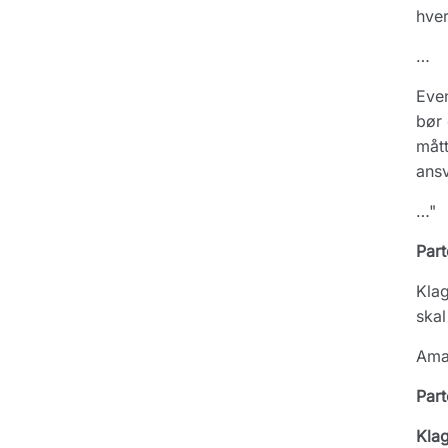
hver
…
Even
bør 
mått
ansv
…"
Part
Kla
skal
Amag
Part
Kla