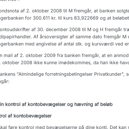
ondsnota af 2. oktober 2008 til M fremgår, at banken solgte
erbanken for 300.611 kr. til kurs 83,922669 og at beløbe
ontoudskrifter af 30. december 2008 til M og H fremgår t
ipapirhandler. Af årsoversigter af samme dato fremgår M og
erbanken med angivelse af antal stk. og kursværdi ved en
n mail af 2. oktober 2009 fra banken fremgår, at en anmod
. oktober 2008 ikke kunne imødekommes, da han ikke havde 
ankens "Almindelige forretningsbetingelser Privatkunder"
går:
in kontrol af kontobevægelser og hævning af beløb
rol af kontobevægelser
kal føre kontrol med bevægelserne på dine konti. Det kan 