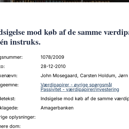
dsigelse mod køb af de samme værdipa
 én instruks.
gsnummer:
1078/2009
to:
28-12-2010
kenævn:
John Mosegaard, Carsten Holdum, Jørn 
ageemne:
Værdipapirer - øvrige spørgsmål
Passivitet - værdipapirer/investering
etekst:
Indsigelse mod køb af de samme værdipap
klagede:
Amagerbanken
ige oplysninger:
nere dom: