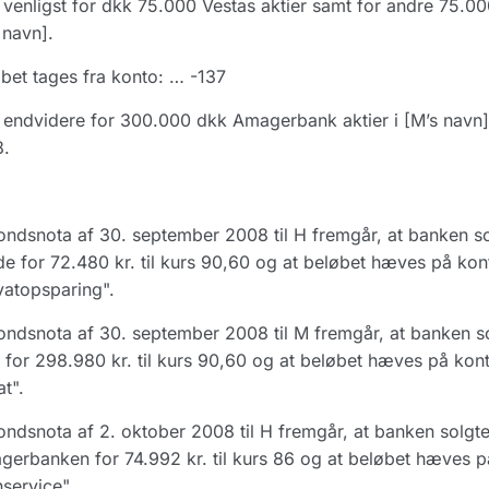
venligst for dkk 75.000 Vestas aktier samt for andre 75.0
 navn].
bet tages fra konto: … -137
endvidere for 300.000 dkk Amagerbank aktier i [M’s navn]
8.
ondsnota af 30. september 2008 til H fremgår, at banken so
e for 72.480 kr. til kurs 90,60 og at beløbet hæves på kon
vatopsparing".
ondsnota af 30. september 2008 til M fremgår, at banken so
for 298.980 kr. til kurs 90,60 og at beløbet hæves på kon
at".
ondsnota af 2. oktober 2008 til H fremgår, at banken solgte 
erbanken for 74.992 kr. til kurs 86 og at beløbet hæves på
service".