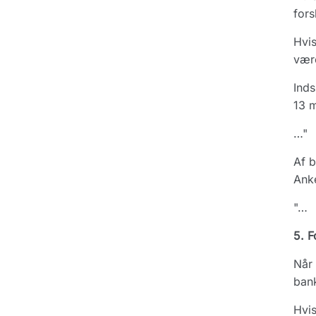
fors
Hvis
være
Inds
13 m
…"
Af b
Ank
"…
5. F
Når 
bank
Hvis