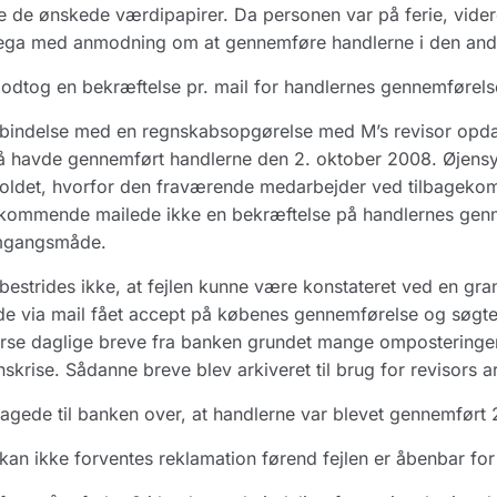
 de ønskede værdipapirer. Da personen var på ferie, vid
lega med anmodning om at gennemføre handlerne i den and
dtog en bekræftelse pr. mail for handlernes gennemførels
rbindelse med en regnskabsopgørelse med M’s revisor opd
 havde gennemført handlerne den 2. oktober 2008. Øjensynl
oldet, hvorfor den fraværende medarbejder ved tilbagekoms
ommende mailede ikke en bekræftelse på handlernes gennem
mgangsmåde.
bestrides ikke, at fejlen kunne være konstateret ved en gr
e via mail fået accept på købenes gennemførelse og søgte 
rse daglige breve fra banken grundet mange omposteringer
nskrise. Sådanne breve blev arkiveret til brug for revisors a
agede til banken over, at handlerne var blevet gennemført 
kan ikke forventes reklamation førend fejlen er åbenbar fo