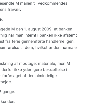
eresendte M mailen til vedkommendes
ens fravær.
e.
agede M den 1. august 2009, at banken
ig har man internt i banken ikke afstemt
t fra ferie gennemførte handlerne igen.
førelse til dem, hvilket er den normale
anskning af modtaget materiale, men M
derfor ikke yderligere bekræftelse i
 forårsaget af den almindelige
rbejde.
2 gange.
r kunden.