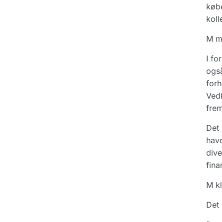
købe
kol
M mo
I fo
også
forh
Vedk
fre
Det 
havd
dive
fina
M kl
Det 