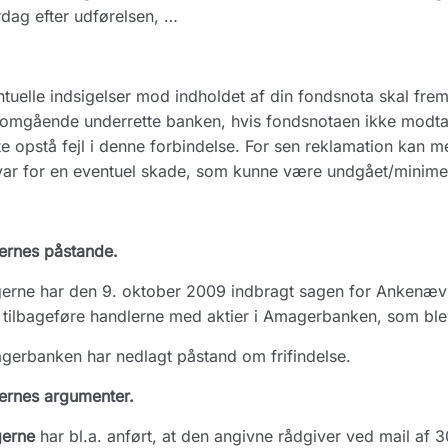
dag efter udførelsen, …
tuelle indsigelser mod indholdet af din fondsnota skal fre
omgående underrette banken, hvis fondsnotaen ikke modtages
e opstå fejl i denne forbindelse. For sen reklamation kan med
ar for en eventuel skade, som kunne være undgået/minimere
ernes påstande.
gerne har den 9. oktober 2009 indbragt sagen for Ankenæ
 tilbageføre handlerne med aktier i Amagerbanken, som ble
erbanken har nedlagt påstand om frifindelse.
ernes argumenter.
gerne
har bl.a. anført, at den angivne rådgiver ved mail a