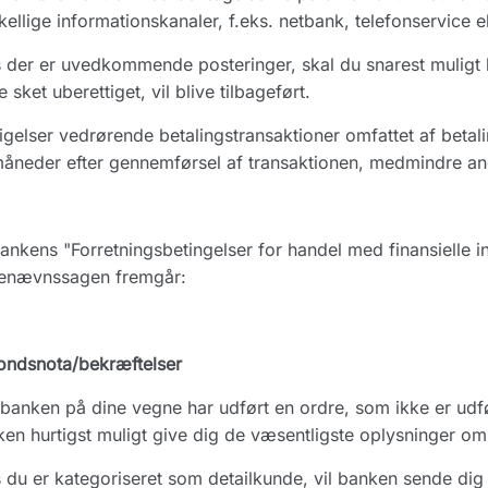
kellige informationskanaler, f.eks. netbank, telefonservice
 der er uvedkommende posteringer, skal du snarest muligt 
 sket uberettiget, vil blive tilbageført.
igelser vedrørende betalingstransaktioner omfattet af betal
åneder efter gennemførsel af transaktionen, medmindre ande
ankens "Forretningsbetingelser for handel med finansielle i
enævnssagen fremgår:
ondsnota/bekræftelser
banken på dine vegne har udført en ordre, som ikke er udfør
en hurtigst muligt give dig de væsentligste oplysninger om
 du er kategoriseret som detailkunde, vil banken sende dig