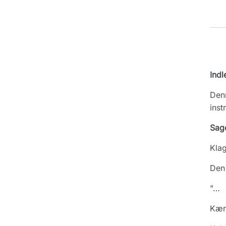
Indl
Denn
inst
Sag
Kla
Den 
"…
Kær