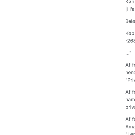
Køb 
[H’s
Belø
Køb 
-26
…"
Af f
hend
"Pri
Af f
ham 
priv
Af f
Amag
"Løn