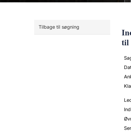
Tilbage til søgning
In
til
Sa
Da
An
Kl
Led
Ind
Øvr
Se