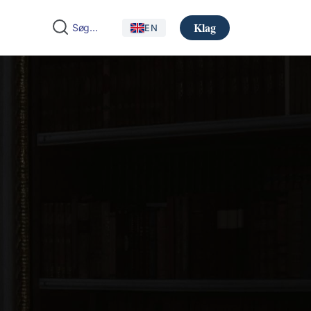
Klag
EN