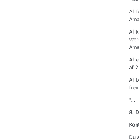
Af f
Amag
Af k
værd
Amag
Af e
af 2
Af b
frem
"…
8. D
Kont
Du s