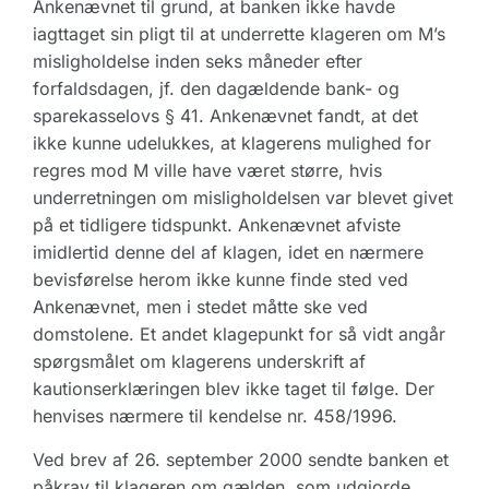
Ankenævnet til grund, at banken ikke havde
iagttaget sin pligt til at underrette klageren om M’s
misligholdelse inden seks måneder efter
forfaldsdagen, jf. den dagældende bank- og
sparekasselovs § 41. Ankenævnet fandt, at det
ikke kunne udelukkes, at klagerens mulighed for
regres mod M ville have været større, hvis
underretningen om misligholdelsen var blevet givet
på et tidligere tidspunkt. Ankenævnet afviste
imidlertid denne del af klagen, idet en nærmere
bevisførelse herom ikke kunne finde sted ved
Ankenævnet, men i stedet måtte ske ved
domstolene. Et andet klagepunkt for så vidt angår
spørgsmålet om klagerens underskrift af
kautionserklæringen blev ikke taget til følge. Der
henvises nærmere til kendelse nr. 458/1996.
Ved brev af 26. september 2000 sendte banken et
påkrav til klageren om gælden, som udgjorde