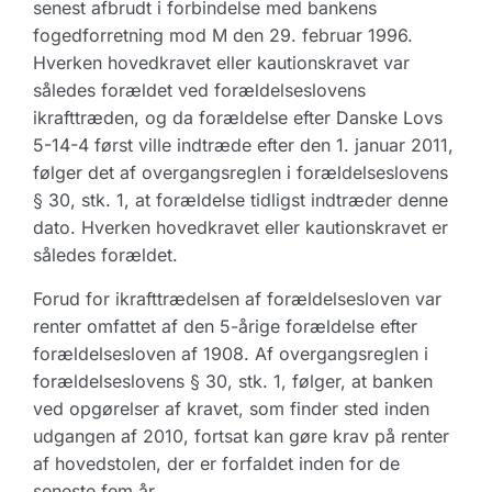
senest afbrudt i forbindelse med bankens
fogedforretning mod M den 29. februar 1996.
Hverken hovedkravet eller kautionskravet var
således forældet ved forældelseslovens
ikrafttræden, og da forældelse efter Danske Lovs
5-14-4 først ville indtræde efter den 1. januar 2011,
følger det af overgangsreglen i forældelseslovens
§ 30, stk. 1, at forældelse tidligst indtræder denne
dato. Hverken hovedkravet eller kautionskravet er
således forældet.
Forud for ikrafttrædelsen af forældelsesloven var
renter omfattet af den 5-årige forældelse efter
forældelsesloven af 1908. Af overgangsreglen i
forældelseslovens § 30, stk. 1, følger, at banken
ved opgørelser af kravet, som finder sted inden
udgangen af 2010, fortsat kan gøre krav på renter
af hovedstolen, der er forfaldet inden for de
seneste fem år.