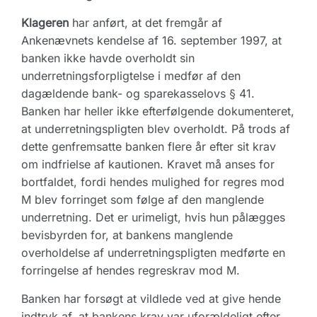
Klageren
har anført, at det fremgår af
Ankenævnets kendelse af 16. september 1997, at
banken ikke havde overholdt sin
underretningsforpligtelse i medfør af den
dagældende bank- og sparekasselovs § 41.
Banken har heller ikke efterfølgende dokumenteret,
at underretningspligten blev overholdt. På trods af
dette genfremsatte banken flere år efter sit krav
om indfrielse af kautionen. Kravet må anses for
bortfaldet, fordi hendes mulighed for regres mod
M blev forringet som følge af den manglende
underretning. Det er urimeligt, hvis hun pålægges
bevisbyrden for, at bankens manglende
overholdelse af underretningspligten medførte en
forringelse af hendes regreskrav mod M.
Banken har forsøgt at vildlede ved at give hende
indtryk af, at bankens krav var ufor­ældeligt efter