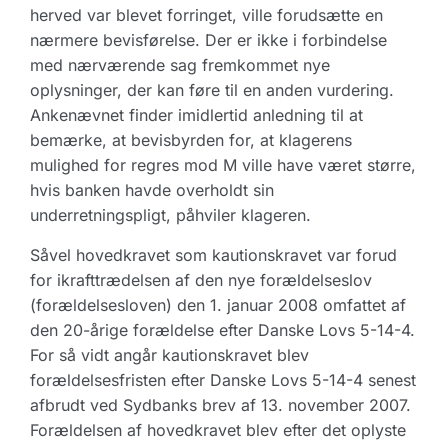
herved var blevet forringet, ville forudsætte en
nærmere bevisførelse. Der er ikke i forbindelse
med nærværende sag fremkommet nye
oplysninger, der kan føre til en anden vurdering.
Ankenævnet finder imidlertid anledning til at
bemærke, at bevisbyrden for, at klagerens
mulighed for regres mod M ville have været større,
hvis banken havde overholdt sin
underretningspligt, påhviler klageren.
Såvel hovedkravet som kautionskravet var forud
for ikrafttrædelsen af den nye forældelseslov
(forældelsesloven) den 1. januar 2008 omfattet af
den 20-årige forældelse efter Danske Lovs 5-14-4.
For så vidt angår kautionskravet blev
forældelsesfristen efter Danske Lovs 5-14-4 senest
afbrudt ved Sydbanks brev af 13. november 2007.
Forældelsen af hovedkravet blev efter det oplyste