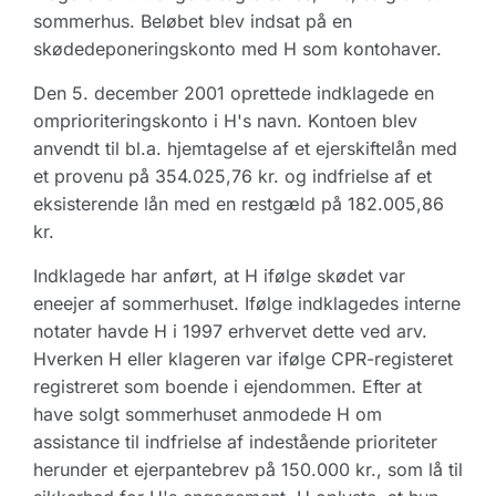
sommerhus. Beløbet blev indsat på en
skødedeponeringskonto med H som kontohaver.
Den 5. december 2001 oprettede indklagede en
omprioriteringskonto i H's navn. Kontoen blev
anvendt til bl.a. hjemtagelse af et ejerskiftelån med
et provenu på 354.025,76 kr. og indfrielse af et
eksisterende lån med en restgæld på 182.005,86
kr.
Indklagede har anført, at H ifølge skødet var
eneejer af sommerhuset. Ifølge indklagedes interne
notater havde H i 1997 erhvervet dette ved arv.
Hverken H eller klageren var ifølge CPR-registeret
registreret som boende i ejendommen. Efter at
have solgt sommerhuset anmodede H om
assistance til indfrielse af indestående prioriteter
herunder et ejerpantebrev på 150.000 kr., som lå til