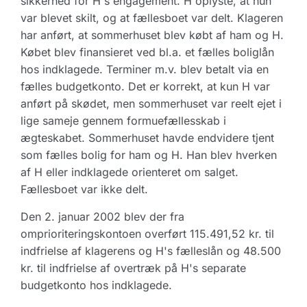
sikkerhed for H's engagement. H oplyste, at hun
var blevet skilt, og at fællesboet var delt. Klageren
har anført, at sommerhuset blev købt af ham og H.
Købet blev finansieret ved bl.a. et fælles boliglån
hos indklagede. Terminer m.v. blev betalt via en
fælles budgetkonto. Det er korrekt, at kun H var
anført på skødet, men sommerhuset var reelt ejet i
lige sameje gennem formuefællesskab i
ægteskabet. Sommerhuset havde endvidere tjent
som fælles bolig for ham og H. Han blev hverken
af H eller indklagede orienteret om salget.
Fællesboet var ikke delt.
Den 2. januar 2002 blev der fra
omprioriteringskontoen overført 115.491,52 kr. til
indfrielse af klagerens og H's fælleslån og 48.500
kr. til indfrielse af overtræk på H's separate
budgetkonto hos indklagede.