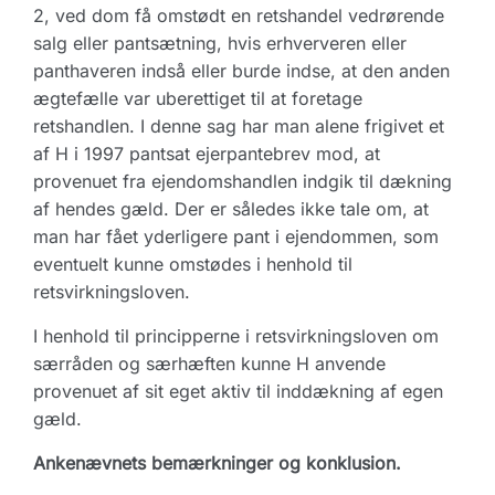
2, ved dom få omstødt en retshandel vedrørende
salg eller pantsætning, hvis erhververen eller
panthaveren indså eller burde indse, at den anden
ægtefælle var uberettiget til at foretage
retshandlen. I denne sag har man alene frigivet et
af H i 1997 pantsat ejerpantebrev mod, at
provenuet fra ejendomshandlen indgik til dækning
af hendes gæld. Der er således ikke tale om, at
man har fået yderligere pant i ejendommen, som
eventuelt kunne omstødes i henhold til
retsvirkningsloven.
I henhold til principperne i retsvirkningsloven om
særråden og særhæften kunne H anvende
provenuet af sit eget aktiv til inddækning af egen
gæld.
Ankenævnets bemærkninger og konklusion.