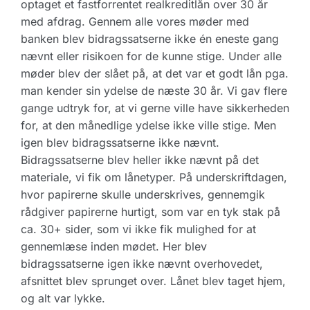
optaget et fastforrentet realkreditlån over 30 år
med afdrag. Gennem alle vores møder med
banken blev bidragssatserne ikke én eneste gang
nævnt eller risikoen for de kunne stige. Under alle
møder blev der slået på, at det var et godt lån pga.
man kender sin ydelse de næste 30 år. Vi gav flere
gange udtryk for, at vi gerne ville have sikkerheden
for, at den månedlige ydelse ikke ville stige. Men
igen blev bidragssatserne ikke nævnt.
Bidragssatserne blev heller ikke nævnt på det
materiale, vi fik om lånetyper. På underskriftdagen,
hvor papirerne skulle underskrives, gennemgik
rådgiver papirerne hurtigt, som var en tyk stak på
ca. 30+ sider, som vi ikke fik mulighed for at
gennemlæse inden mødet. Her blev
bidragssatserne igen ikke nævnt overhovedet,
afsnittet blev sprunget over. Lånet blev taget hjem,
og alt var lykke.