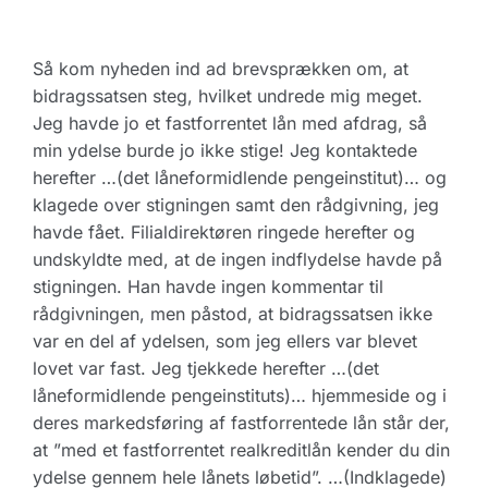
Så kom nyheden ind ad brevsprækken om, at
bidragssatsen steg, hvilket undrede mig meget.
Jeg havde jo et fastforrentet lån med afdrag, så
min ydelse burde jo ikke stige! Jeg kontaktede
herefter …(det låneformidlende pengeinstitut)… og
klagede over stigningen samt den rådgivning, jeg
havde fået. Filialdirektøren ringede herefter og
undskyldte med, at de ingen indflydelse havde på
stigningen. Han havde ingen kommentar til
rådgivningen, men påstod, at bidragssatsen ikke
var en del af ydelsen, som jeg ellers var blevet
lovet var fast. Jeg tjekkede herefter …(det
låneformidlende pengeinstituts)… hjemmeside og i
deres markedsføring af fastforrentede lån står der,
at ”med et fastforrentet realkreditlån kender du din
ydelse gennem hele lånets løbetid”. …(Indklagede)