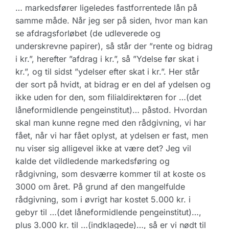
… markedsfører ligeledes fastforrentede lån på
samme måde. Når jeg ser på siden, hvor man kan
se afdragsforløbet (de udleverede og
underskrevne papirer), så står der ”rente og bidrag
i kr.”, herefter ”afdrag i kr.”, så ”Ydelse før skat i
kr.”, og til sidst ”ydelser efter skat i kr.”. Her står
der sort på hvidt, at bidrag er en del af ydelsen og
ikke uden for den, som filialdirektøren for …(det
låneformidlende pengeinstitut)… påstod. Hvordan
skal man kunne regne med den rådgivning, vi har
fået, når vi har fået oplyst, at ydelsen er fast, men
nu viser sig alligevel ikke at være det? Jeg vil
kalde det vildledende markedsføring og
rådgivning, som desværre kommer til at koste os
3000 om året. På grund af den mangelfulde
rådgivning, som i øvrigt har kostet 5.000 kr. i
gebyr til …(det låneformidlende pengeinstitut)…,
plus 3.000 kr. til …(indklagede)…, så er vi nødt til