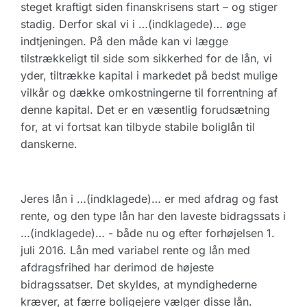
steget kraftigt siden finanskrisens start – og stiger
stadig. Derfor skal vi i …(indklagede)… øge
indtjeningen. På den måde kan vi lægge
tilstrækkeligt til side som sikkerhed for de lån, vi
yder, tiltrække kapital i markedet på bedst mulige
vilkår og dække omkostningerne til forrentning af
denne kapital. Det er en væsentlig forudsætning
for, at vi fortsat kan tilbyde stabile boliglån til
danskerne.
Jeres lån i …(indklagede)… er med afdrag og fast
rente, og den type lån har den laveste bidragssats i
…(indklagede)… - både nu og efter forhøjelsen 1.
juli 2016. Lån med variabel rente og lån med
afdragsfrihed har derimod de højeste
bidragssatser. Det skyldes, at myndighederne
kræver, at færre boligejere vælger disse lån.