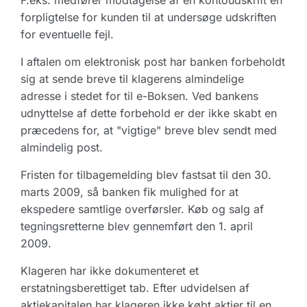
F.eks. medfører modtagelse af en kontoudskrift en
forpligtelse for kunden til at undersøge udskriften
for eventuelle fejl.
I aftalen om elektronisk post har banken forbeholdt
sig at sende breve til klagerens almindelige
adresse i stedet for til e-Boksen. Ved bankens
udnyttelse af dette forbehold er der ikke skabt en
præcedens for, at "vigtige" breve blev sendt med
almindelig post.
Fristen for tilbagemelding blev fastsat til den 30.
marts 2009, så banken fik mulighed for at
ekspedere samtlige overførsler. Køb og salg af
tegningsretterne blev gennemført den 1. april
2009.
Klageren har ikke dokumenteret et
erstatningsberettiget tab. Efter udvidelsen af
aktiekapitalen har klageren ikke købt aktier til en