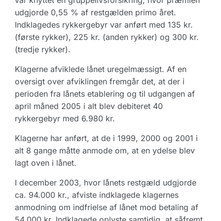
var knyttet en gruppelivsforsikring, hvor præmien
udgjorde 0,55 % af restgælden primo året.
Indklagedes rykkergebyr var anført med 135 kr.
(første rykker), 225 kr. (anden rykker) og 300 kr.
(tredje rykker).
Klagerne afviklede lånet uregelmæssigt. Af en
oversigt over afviklingen fremgår det, at der i
perioden fra lånets etablering og til udgangen af
april måned 2005 i alt blev debiteret 40
rykkergebyr med 6.980 kr.
Klagerne har anført, at de i 1999, 2000 og 2001 i
alt 8 gange måtte anmode om, at en ydelse blev
lagt oven i lånet.
I december 2003, hvor lånets restgæld udgjorde
ca. 94.000 kr., afviste indklagede klagernes
anmodning om indfrielse af lånet mod betaling af
54.000 kr. Indklagede oplyste samtidig, at såfremt