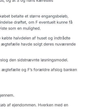
hus, og at S og hans kærestes
købet betalte et større engangsbeløb,
indelse drøftet, om F eventuelt kunne få
fviste som en mulighed.
 købte halvdelen af huset og indtrådte
ans ægtefælle havde solgt deres nuværende
slog den sidstnævnte løsningsmodel.
s ægtefælle og F’s forældre afslog banken
 igennem.
es køb af ejendommen. Hverken med en