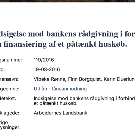
dsigelse mod bankens rådgivning i fo
 finansiering af et påtænkt huskøb.
gsnummer:
119/2016
to:
19-08-2016
kenævn:
Vibeke Rønne, Finn Borgquist, Karin Duerlu
ageemne:
Udlån - låneanmodning
etekst:
Indsigelse mod bankens rådgivning i forbin
et påtænkt huskøb.
klagede:
Arbejdernes Landsbank
rige
ysninger: