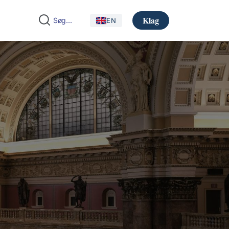
Klag
EN