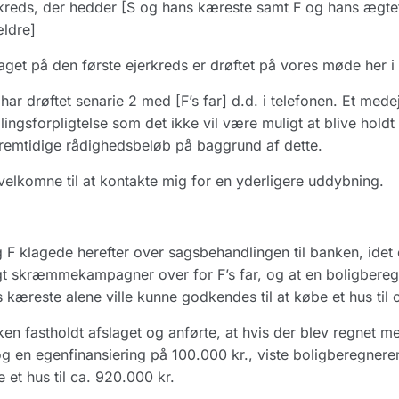
kreds, der hedder [S og hans kæreste samt F og hans ægtef
ldre]
aget på den første ejerkreds er drøftet på vores møde her i
har drøftet senarie 2 med [F’s far] d.d. i telefonen. Et me
lingsforpligtelse som det ikke vil være muligt at blive hold
remtidige rådighedsbeløb på baggrund af dette.
 velkomne til at kontakte mig for en yderligere uddybning.
 F klagede herefter over sagsbehandlingen til banken, idet
t skræmmekampagner over for F’s far, og at en boligbereg
 kæreste alene ville kunne godkendes til at købe et hus til c
en fastholdt afslaget og anførte, at hvis der blev regnet 
og en egenfinansiering på 100.000 kr., viste boligberegnere
 et hus til ca. 920.000 kr.