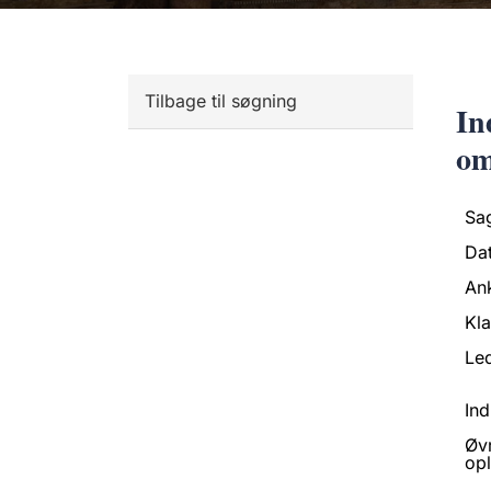
Tilbage til søgning
In
om
Sa
Da
An
Kl
Led
Ind
Øv
opl