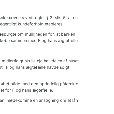
Ankenævnets vedtægter § 2, stk. 5, at en
egentligt kundeforhold etableres.
orespurgte om muligheden for, at banken
lle købe sammen med F og hans ægtefælle.
midlertidigt skulle eje halvdelen af huset
dtil F og hans ægtefælle havde solgt
skøbet både med den oprindelig påtænkte
det for F og hans ægtefælle.
kan imødekomme en ansøgning om et lån