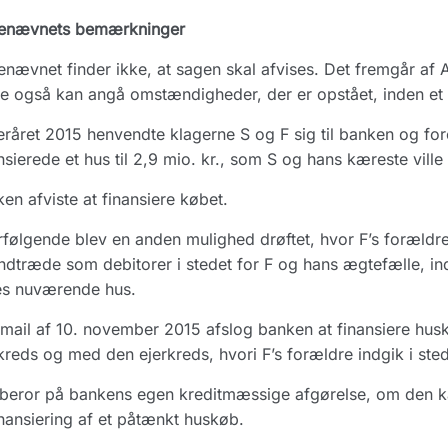
enævnets bemærkninger
nævnet finder ikke, at sagen skal afvises. Det fremgår af 
e også kan angå omstændigheder, der er opstået, inden et 
teråret 2015 henvendte klagerne S og F sig til banken og f
nsierede et hus til 2,9 mio. kr., som S og hans kæreste vi
en afviste at finansiere købet.
rfølgende blev en anden mulighed drøftet, hvor F’s forældre 
ndtræde som debitorer i stedet for F og hans ægtefælle, in
es nuværende hus.
 mail af 10. november 2015 afslog banken at finansiere hu
kreds og med den ejerkreds, hvori F’s forældre indgik i ste
 beror på bankens egen kreditmæssige afgørelse, om den 
finansiering af et påtænkt huskøb.