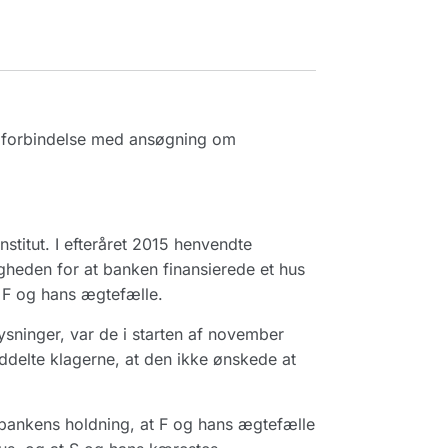
i forbindelse med ansøgning om
nstitut. I efteråret 2015 henvendte
gheden for at banken finansierede et hus
 F og hans ægtefælle.
ninger, var de i starten af november
delte klagerne, at den ikke ønskede at
r bankens holdning, at F og hans ægtefælle