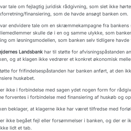
var tale om fejlagtig juridisk rådgivning, som slet ikke hørt
forretning/finansiering, som de havde ansøgt banken om.
var endvidere tale om en skræmmekampagne fra bankens si
liemedlemmer skulle dø i en og samme ulykke, som banken bru
ng om løsningsmodellen, som banken selv tidligere havde f
ejdernes Landsbank
har til støtte for afvisningspåstanden an
en, og at klagen ikke vedrører et konkret økonomisk mel
støtte for frifindelsespåstanden har banken anført, at den i
nsiere huskøbet.
er ikke i forbindelse med sagen ydet nogen form for rådgiv
e forventes i forbindelse med finansiering af huskøb og opt
en beklager, at klagerne ikke har været tilfredse med forlø
er ikke begået fejl eller forsømmelser i banken, og der er 
ikke lidt et tab.