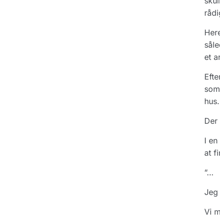
skul
rådi
Here
såle
et a
Efte
som 
hus.
Der 
I en
at f
”…
Jeg 
Vi m