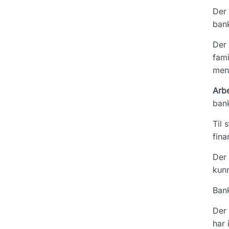
Der 
bank
Der 
fami
meni
Arb
bank
Til 
fina
Der 
kunn
Bank
Der 
har 