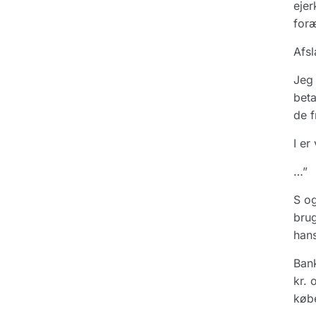
ejer
foræ
Afsl
Jeg 
beta
de f
I er
…”
S og
brug
hans
Bank
kr. 
købe