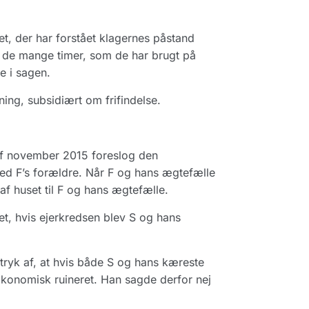
, der har forstået klagernes påstand
r de mange timer, som de har brugt på
e i sagen.
ing, subsidiært om frifindelse.
 af november 2015 foreslog den
d F’s forældre. Når F og hans ægtefælle
f huset til F og hans ægtefælle.
et, hvis ejerkredsen blev S og hans
tryk af, at hvis både S og hans kæreste
økonomisk ruineret. Han sagde derfor nej