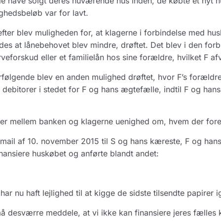
le have solgt deres nuværende hus inden, de købte et nyt 
ghedsbeløb var for lavt.
fter blev muligheden for, at klagerne i forbindelse med hus
des at lånebehovet blev mindre, drøftet. Det blev i den forb
rveforskud eller et familielån hos sine forældre, hvilket F a
rfølgende blev en anden mulighed drøftet, hvor F’s forældre
debitorer i stedet for F og hans ægtefælle, indtil F og h
er mellem banken og klagerne uenighed om, hvem der fore
 mail af 10. november 2015 til S og hans kæreste, F og han
inansiere huskøbet og anførte blandt andet:
har nu haft lejlighed til at kigge de sidste tilsendte papirer
å desværre meddele, at vi ikke kan finansiere jeres fæll