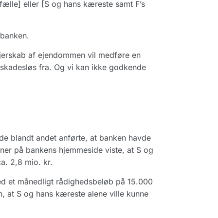
ælle] eller [S og hans kæreste samt F’s
 banken.
dejerskab af ejendommen vil medføre en
t skadesløs fra. Og vi kan ikke godkende
 de blandt andet anførte, at banken havde
ner på bankens hjemmeside viste, at S og
a. 2,8 mio. kr.
med et månedligt rådighedsbeløb på 15.000
n, at S og hans kæreste alene ville kunne