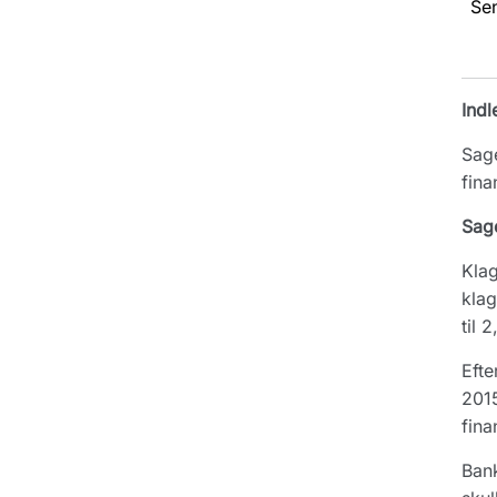
Se
Indl
Sage
fina
Sag
Klag
klag
til 
Efte
2015
fina
Bank