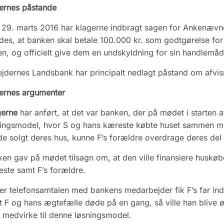
ernes påstande
29. marts 2016 har klagerne indbragt sagen for Ankenævnet
des, at banken skal betale 100.000 kr. som godtgørelse fo
n, og officielt give dem en undskyldning for sin handlemåd
jdernes Landsbank har principalt nedlagt påstand om afvisn
ernes argumenter
gerne
har anført, at det var banken, der på mødet i starten
ingsmodel, hvor S og hans kæreste købte huset sammen me
e solgt deres hus, kunne F’s forældre overdrage deres del a
en gav på mødet tilsagn om, at den ville finansiere huskøb
ste samt F’s forældre.
r telefonsamtalen med bankens medarbejder fik F’s far ind
 F og hans ægtefælle døde på en gang, så ville han blive 
at medvirke til denne løsningsmodel.