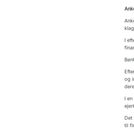
Ank
Anke
klag
I ef
fina
Bank
Efte
og i
der
I en
ejer
Det
til 