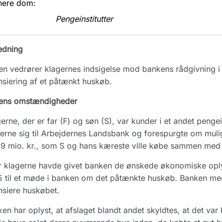
nere dom:
Pengeinstitutter
edning
n vedrører klagernes indsigelse mod bankens rådgivning 
nsiering af et påtænkt huskøb.
ens omstændigheder
erne, der er far (F) og søn (S), var kunder i et andet pengei
erne sig til Arbejdernes Landsbank og forespurgte om muli
2,9 mio. kr., som S og hans kæreste ville købe sammen med
r klagerne havde givet banken de ønskede økonomiske oplys
 til et møde i banken om det påtænkte huskøb. Banken med
nsiere huskøbet.
en har oplyst, at afslaget blandt andet skyldtes, at det va