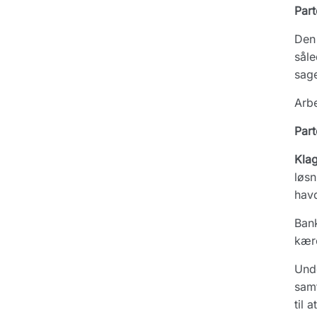
Part
Den 
såle
sage
Arbe
Part
Kla
løsn
havd
Bank
kære
Unde
samt
til 