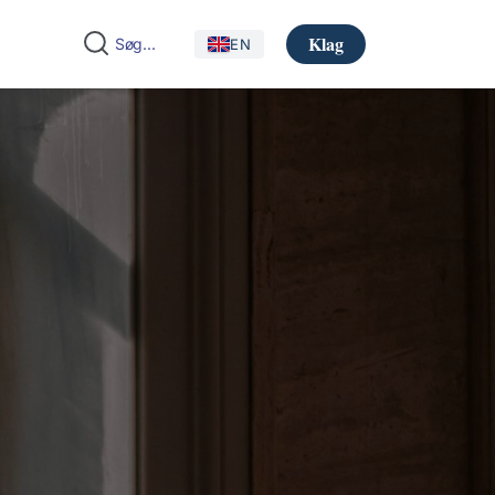
Klag
EN