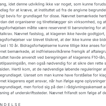
ng, idet denne udvikling ikke var noget, som kunne foruds
dlag for at kræve, at instituttet ud fra de angivne begrundel
igt bevis for grundlaget for disse. Nævnet bemærkede hertil,
dan det organiserer og tilrettelægger sin virksomhed, og at 
agsforhøjelsen måtte være reserveret til børsnotering for
talkrav. Nævnet fastslog, at klageren ikke havde godtgjort, 
agsforhøjelser var blevet tilsikret, at der ikke kunne ske bid
fast i 10 år. Bidragsforhøjelserne kunne tillige ikke anses for
et bemærkede, at indfrielsesvilkårene fremgik af aftaleg
ituttet havde anvendt ved beregningen af klagerens F10-lån,
etilpasningslån, men også nødvendig for at sikre den ret
siden. Hertil kom, at de nødvendige løbende reguleringer a
legrundlaget. Uanset om man kunne have forståelse for kla
et klagerens eget ansvar, når hun ifølge egne oplysninger
legrundlaget, men forlod sig på den i rådgivningsskemaet a
sning af underskriftssteder. Nævnet frifandt som følge af det 
N D E L S E