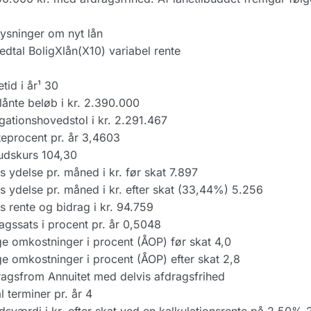
ysninger om nyt lån
dtal BoligXlån(X10) variabel rente
tid i år¹ 30
lånte beløb i kr. 2.390.000
gationshovedstol i kr. 2.291.467
eprocent pr. år 3,4603
udskurs 104,30
rs ydelse pr. måned i kr. før skat 7.897
rs ydelse pr. måned i kr. efter skat (33,44%) 5.256
rs rente og bidrag i kr. 94.759
agssats i procent pr. år 0,5048
ge omkostninger i procent (ÅOP) før skat 4,0
ge omkostninger i procent (ÅOP) efter skat 2,8
agsfrom Annuitet med delvis afdragsfrihed
l terminer pr. år 4