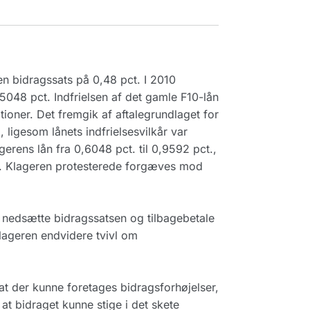
 en bidragssats på 0,48 pct. I 2010
,5048 pct. Indfrielsen af det gamle F10-lån
tioner. Det fremgik af aftalegrundlaget for
, ligesom lånets indfrielsesvilkår var
gerens lån fra 0,6048 pct. til 0,9592 pct.,
 pct. Klageren protesterede forgæves mod
 nedsætte bidragssatsen og tilbagebetale
klageren endvidere tvivl om
 at der kunne foretages bidragsforhøjelser,
at bidraget kunne stige i det skete