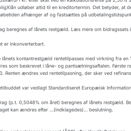
dsværdi i kr. efter skat ved en kalkulationsrente på 2,50% 
oligXlån udløber altid til en kreditortermin. Det betyder, at d
Løbetiden afhænger af og fastsættes på udbetalingstidspunk
ag beregnes af lånets restgæld. Læs mere om bidragssats i 
t er inkonverterbart.
 lånets kontantrestgæld rentetilpasses med virkning fra en 1
es som beskrevet i låne- og pantsætningsaftalen. Første rente
. Renten ændres ved rentetilpasning, der sker ved refinansi
tilbuddet var vedlagt Standardiseret Europæisk Informatio
rag (p.t. 0,5048% om året) beregnes af lånets restgæld. Be
aget kan ændres efter …(indklagedes)… beslutning.