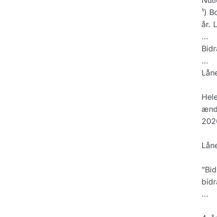
Nuti
¹) B
år. 
…
Bidr
…
Låne
Hele
ændr
2020
Låne
”Bid
bidr
…