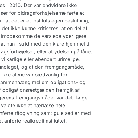
es i 2010. Der var endvidere ikke
ser for bidragsforhøjelserne førte et
 at det er et instituts egen beslutning,
det ikke kunne kritiseres, at en del af
 at imødekomme de varslede yderligere
at hun i strid med den klare hjemmel til
ragsforhøjelser, eller at ydelsen på lånet
 vilkårlige eller åbenbart urimelige.
rundlaget, og at den fremgangsmåde,
 ikke alene var sædvanlig for
te sammenhæng mellem obligations- og
f obligationsrestgælden fremgik af
gerens fremgangsmåde, var det ifølge
 valgte ikke at nærlæse hele
nførte rådgivning samt gule sedler med
anførte realkreditinstituttet.