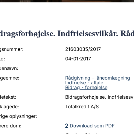
dragsforhøjelse. Indfrielsesvilkår. Rå
gsnummer:
21603035/2017
to:
04-01-2017
kenævn:
ageemne:
Rådgivning - låneomlægning
Indfrielse - aftale
Bidrag - forhøjelse
etekst:
Bidragsforhøjelse. Indfrielsesv
klagede:
Totalkredit A/S
ige oplysninger:
nere dom:
Download som PDF