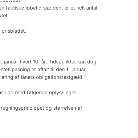
2.507.287
en faktiske løbetid sjældent er et helt antal
tet.
prisbladet.
. januar hvert 10. år. Tidspunktet kan dog
tilpasning er aftalt til den 1. januar
ering af lånets obligationsrestgæld.”
nsblad med følgende oplysninger:
regningsprincippet og størrelsen af