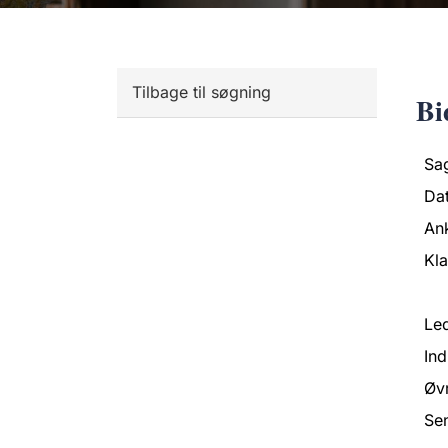
Tilbage til søgning
Bi
Sa
Da
An
Kl
Led
Ind
Øvr
Se