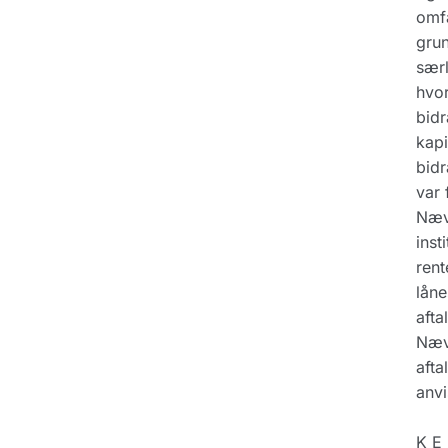
omfa
grun
særl
hvor
bidr
kapi
bidr
var 
Nævn
inst
rent
låne
afta
Nævn
afta
anvi
K E 