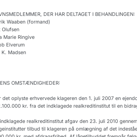
NSMEDLEMMER, DER HAR DELTAGET I BEHANDLINGEN:
rik Waaben (formand)
 Olufsen
 Marie Ringive
ob Elverum
s K. Madsen
ENS OMSTÆNDIGHEDER:
r det oplyste erhvervede klageren den 1. juli 2007 en ejend
.100.000 kr. fra det indklagede realkreditinstitut til en bidr
indklagede realkreditinstitut afgav den 23. juli 2010 genne
einstitutter tilbud til klageren på omlægning af det indeståen
0.000 kr. med afdragsfrihed. Af lånetilbuddet fremgår føl