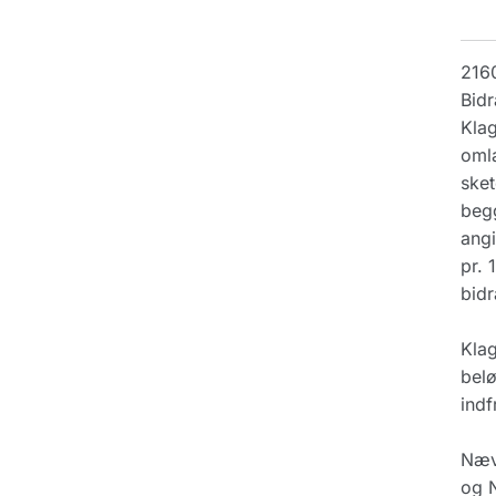
216
Bidr
Klag
omla
sket
begg
angi
pr. 
bidr
Klag
belø
indf
Nævn
og N