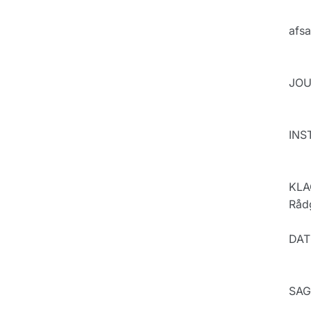
afsa
JOU
INST
KLAG
Rådg
DAT
SAG