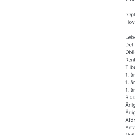
”Opl
Hove
Løbe
Det 
Obli
Rent
Tilb
1. å
1. å
1. å
Bidr
Årli
Årli
Afdr
Anta