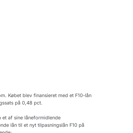
om. Købet blev finansieret med et F10-lån
agssats på 0,48 pct.
m et af sine låneformidlende
de lån til et nyt tilpasningslån F10 på
gende: