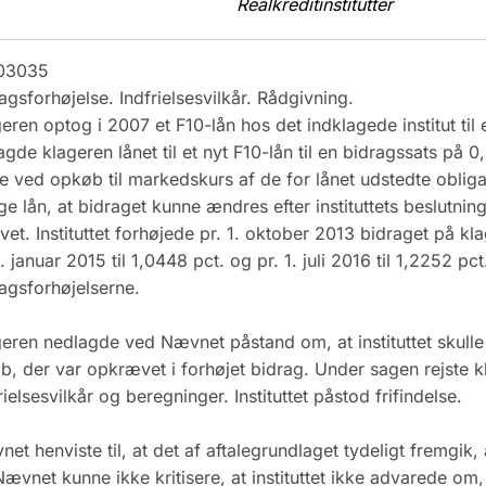
Realkreditinstitutter
03035
agsforhøjelse. Indfrielsesvilkår. Rådgivning.
eren optog i 2007 et F10-lån hos det indklagede institut til
gde klageren lånet til et nyt F10-lån til en bidragssats på 0
e ved opkøb til markedskurs af de for lånet udstedte obliga
e lån, at bidraget kunne ændres efter instituttets beslutning
vet. Instituttet forhøjede pr. 1. oktober 2013 bidraget på kla
1. januar 2015 til 1,0448 pct. og pr. 1. juli 2016 til 1,2252
agsforhøjelserne.
eren nedlagde ved Nævnet påstand om, at instituttet skulle
b, der var opkrævet i forhøjet bidrag. Under sagen rejste 
rielsesvilkår og beregninger. Instituttet påstod frifindelse.
et henviste til, at det af aftalegrundlaget tydeligt fremgik,
ævnet kunne ikke kritisere, at instituttet ikke advarede om, 