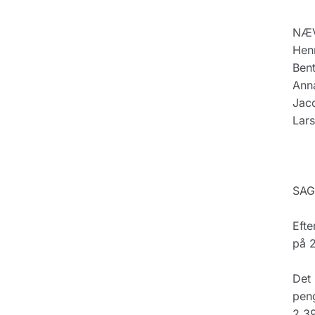
NÆV
Hen
Bent
Anna
Jac
Lar
SAG
Efte
på 2
Det 
peng
2.39