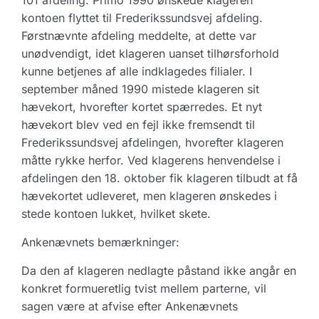
101 afdeling. Primo 1990 ønskede klageren
kontoen flyttet til Frederikssundsvej afdeling.
Førstnævnte afdeling meddelte, at dette var
unødvendigt, idet klageren uanset tilhørsforhold
kunne betjenes af alle indklagedes filialer. I
september måned 1990 mistede klageren sit
hævekort, hvorefter kortet spærredes. Et nyt
hævekort blev ved en fejl ikke fremsendt til
Frederikssundsvej afdelingen, hvorefter klageren
måtte rykke herfor. Ved klagerens henvendelse i
afdelingen den 18. oktober fik klageren tilbudt at få
hævekortet udleveret, men klageren ønskedes i
stede kontoen lukket, hvilket skete.
Ankenævnets bemærkninger:
Da den af klageren nedlagte påstand ikke angår en
konkret formueretlig tvist mellem parterne, vil
sagen være at afvise efter Ankenævnets