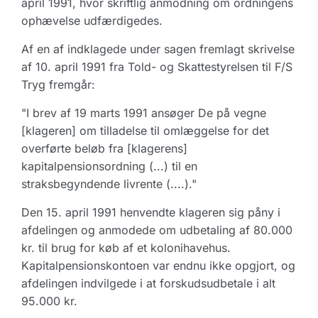
april 1991, hvor skriftlig anmodning om ordningens
ophævelse udfærdigedes.
Af en af indklagede under sagen fremlagt skrivelse
af 10. april 1991 fra Told- og Skattestyrelsen til F/S
Tryg fremgår:
"I brev af 19 marts 1991 ansøger De på vegne
[klageren] om tilladelse til omlæggelse for det
overførte beløb fra [klagerens]
kapitalpensionsordning (...) til en
straksbegyndende livrente (....)."
Den 15. april 1991 henvendte klageren sig påny i
afdelingen og anmodede om udbetaling af 80.000
kr. til brug for køb af et kolonihavehus.
Kapitalpensionskontoen var endnu ikke opgjort, og
afdelingen indvilgede i at forskudsudbetale i alt
95.000 kr.