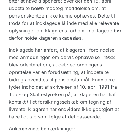
efter at have disponeret over det den 15. april
udbetalte beløb modtog meddelelse om, at
pensionskontoen ikke kunne ophæves. Dette til
trods for at indklagede lå inde med alle relevante
oplysninger om klagerens forhold. Indklagede bør
derfor holde klageren skadesløs.
Indklagede har anført, at klageren i forbindelse
med anmodningen om delvis ophævelse i 1988
blev orienteret om, at det ved ordningens
oprettelse var en forudsætning, at indbetalte
bidrag anvendtes til pensionsformål. Endvidere
tyder indholdet af skrivelsen af 10. april 1991 fra
Told- og Skattestyrelsen på, at klageren har haft
kontakt til et forsikringsselskab om tegning af
livrente. Klageren har endvidere ikke godtgjort at
have lidt tab som følge af det passerede.
Ankenævnets bemærkninger: