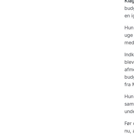
Kla
budg
en i
Hun 
uge 
meda
Indk
blev
afme
budg
fra 
Hun 
samt
unde
Før 
nu, 