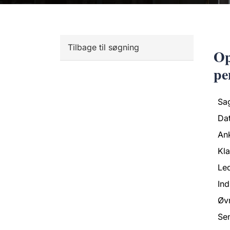
Tilbage til søgning
Op
pe
Sa
Da
An
Kl
Led
Ind
Øvr
Se