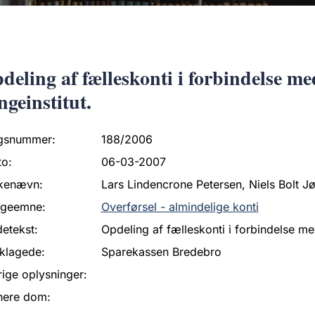
deling af fælleskonti i forbindelse med
ngeinstitut.
gsnummer:
188/2006
to:
06-03-2007
kenævn:
Lars Lindencrone Petersen, Niels Bolt J
ageemne:
Overførsel - almindelige konti
etekst:
Opdeling af fælleskonti i forbindelse med
klagede:
Sparekassen Bredebro
ige oplysninger:
nere dom: