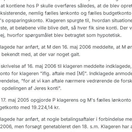
at kontiene hos P skulle overføres således, at de blev o
ksisterende, nemlig fælles lønkonto og fælles budgetkonto
M's opsparingskonto. Klageren spurgte til, hvordan situation
ste, at beløbene ville blive delt, så hver fik sine konti. Der 
ej, hvorfor spørgsmålet blev betragtet som hypotetisk.
lagede har anført, at M den 16. maj 2006 meddelte, at M ø
 bekendt med, at der var noget galt.
skrivelse af 16. maj 2006 til klageren meddelte indklagede
onto for klageren "iflg. aftale med [M]". Indklagede anmod
endelse, "for at vi kan aftale nærmere vedrørende de forske
opdelingen af Jeres konti".
17. maj 2005 opgjorde P klagerens og M's fælles lønkonto ti
etkonto med 19.224,14 kr.
lagede har anført, at nogle betalingsaftaler i forbindelse m
2006, men forsøgt genetableret den 18. s.m. Klageren har an