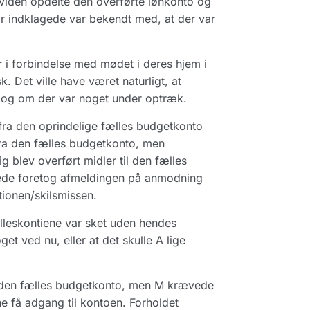
 viden opdelte den overførte lønkonto og
r indklagede var bekendt med, at der var
r i forbindelse med mødet i deres hjem i
 Det ville have været naturligt, at
 og om der var noget under optræk.
 fra den oprindelige fælles budgetkonto
 fra den fælles budgetkonto, men
 blev overført midler til den fælles
agede foretog afmeldingen på anmodning
ionen/skilsmissen.
ælleskontiene var sket uden hendes
t ved nu, eller at det skulle A lige
il den fælles budgetkonto, men M krævede
ne få adgang til kontoen. Forholdet