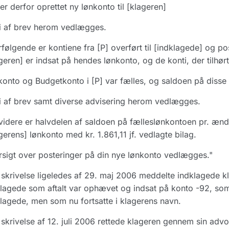
er derfor oprettet ny lønkonto til [klageren]
i af brev herom vedlægges.
rfølgende er kontiene fra [P] overført til [indklagede] og post
geren] er indsat på hendes lønkonto, og de konti, der tilhørt
onto og Budgetkonto i [P] var fælles, og saldoen på disse k
 af brev samt diverse advisering herom vedlægges.
idere er halvdelen af saldoen på fælleslønkontoen pr. ændr
gerens] lønkonto med kr. 1.861,11 jf. vedlagte bilag.
sigt over posteringer på din nye lønkonto vedlægges."
skrivelse ligeledes af 29. maj 2006 meddelte indklagede kl
lagede som aftalt var ophævet og indsat på konto -92, som
lagede, men som nu fortsatte i klagerens navn.
skrivelse af 12. juli 2006 rettede klageren gennem sin advo