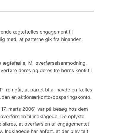
rende ægtefælles engagement til
dig med, at parterne gik fra hinanden.
 ægtefælle, M, overførselsanmodning,
verføre deres og deres tre børns konti til
P fremgår, at parret bl.a. havde en fælles
uden en aktionærkonto/opsparingskonto.
3.-17. marts 2006) var på besøg hos dem
overførslen til indklagede. De oplyste
le sikres, at overførslen af engagementet
Indklagede har anført, at der blev talt