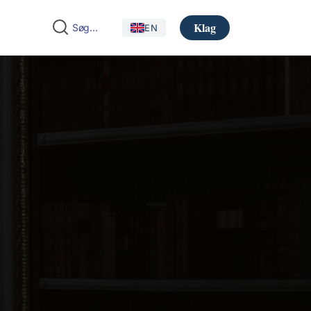
Klag
EN