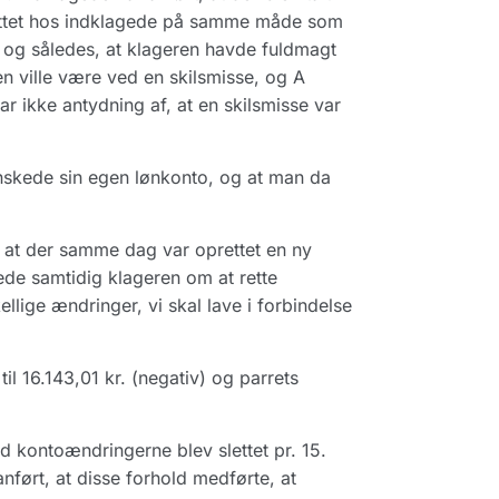
prettet hos indklagede på samme måde som
 og således, at klageren havde fuldmagt
en ville være ved en skilsmisse, og A
var ikke antydning af, at en skilsmisse var
nskede sin egen lønkonto, og at man da
, at der samme dag var oprettet en ny
ede samtidig klageren om at rette
llige ændringer, vi skal lave i forbindelse
l 16.143,01 kr. (negativ) og parrets
ed kontoændringerne blev slettet pr. 15.
ført, at disse forhold medførte, at