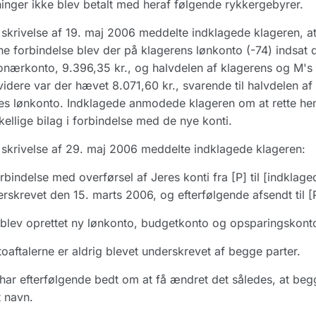
inger ikke blev betalt med heraf følgende rykkergebyrer.
skrivelse af 19. maj 2006 meddelte indklagede klageren, a
e forbindelse blev der på klagerens lønkonto (-74) indsat d
onærkonto, 9.396,35 kr., og halvdelen af klagerens og M's 
idere var der hævet 8.071,60 kr., svarende til halvdelen af
es lønkonto. Indklagede anmodede klageren om at rette hen
kellige bilag i forbindelse med de nye konti.
skrivelse af 29. maj 2006 meddelte indklagede klageren:
orbindelse med overførsel af Jeres konti fra [P] til [indkla
rskrevet den 15. marts 2006, og efterfølgende afsendt til [
blev oprettet ny lønkonto, budgetkonto og opsparingskonto
oaftalerne er aldrig blevet underskrevet af begge parter.
har efterfølgende bedt om at få ændret det således, at begg
 navn.