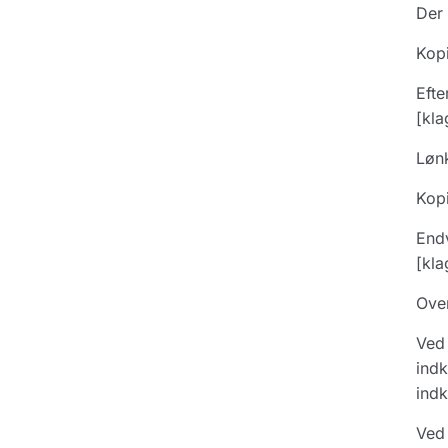
Der 
Kop
Efte
[kla
Lønk
Kopi
Endv
[kla
Over
Ved 
indk
indk
Ved 