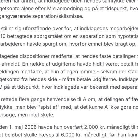
geren
har anført, at indklagede uden hendes samtykke eller
etkonto alene efter M's anmodning og på et tidspunkt, hvo
gangværende separation/skilsmisse.
stiller sig uforstående over for, at indklagedes medarbejde
10 betragtede spørgsmålet om en separation som hypotetisk.
rbejderen havde spurgt om, hvorfor emnet blev bragt op,
lagedes dispositioner medførte, at hendes faste betalinger
 afmeldt. En række af udgifterne havde hidtil været betalt
ldingen medførte, at hun af egen lomme - selvom der stadig
etkonto fra hendes side - måtte betale udgifterne. Indkl
M på et tidspunkt, hvor indklagede var bekendt med separat
rettede flere gange henvendelse til A om, at delingen af f
ykke, men blev "spist af" med, at det kunne A ikke gøre noge
rsøge, men intet skete.
den 1. maj 2006 havde hun overført 2.000 kr. månedligt t
at beløbet skulle hæves til 6.000 kr. månedligt, før hun kun