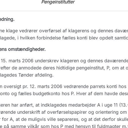
Pengeinstitutter
edning.
e klage vedrører overførsel af klagerens og dennes davæ
lagede, i hvilken forbindelse fælles konti blev opdelt samti
ens omstændigheder.
 15. marts 2006 underskrev klageren og dennes daværende
efter de anmodede deres hidtidige pengeinstitut, P, om at o
lagedes Tønder afdeling.
n oversigt pr. 12. marts 2006 vedrørende parrets konti hos 
konto og fælles budgetkonto hos P. Hver af dem havde des
eren har anført, at indklagedes medarbejder A i uge 11 (1
ørende underskrift af overførselspapirer og orientering om 
 for A, at de muligvis ville separeres, og at det derfor skul
e på samme vilkår som hos P med hensyn til fuldmagter m.v. 