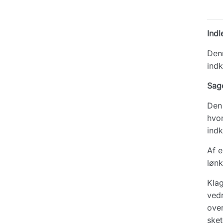
Indl
Denn
indk
Sag
Den
hvor
indk
Af e
løn
Klag
vedr
over
sket