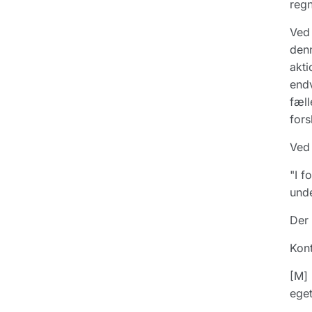
regn
Ved 
denn
akti
endv
fæll
fors
Ved 
"I f
unde
Der 
Kont
[M] 
eget