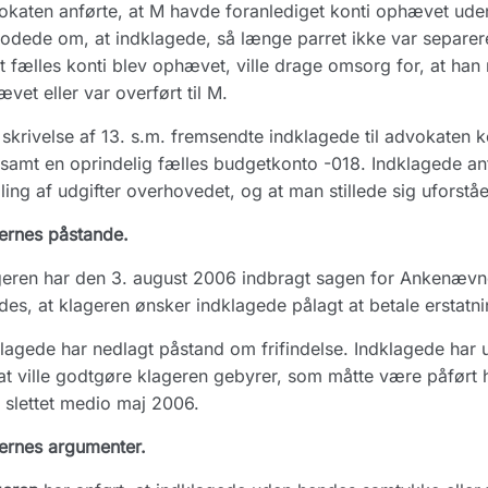
katen anførte, at M havde foranlediget konti ophævet ud
dede om, at indklagede, så længe parret ikke var separere
 at fælles konti blev ophævet, ville drage omsorg for, at han
vet eller var overført til M.
skrivelse af 13. s.m. fremsendte indklagede til advokaten 
samt en oprindelig fælles budgetkonto -018. Indklagede anfø
ling af udgifter overhovedet, og at man stillede sig uforst
ernes påstande.
eren har den 3. august 2006 indbragt sagen for Ankenævn
des, at klageren ønsker indklagede pålagt at betale erstatni
lagede har nedlagt påstand om frifindelse. Indklagede har 
t ville godtgøre klageren gebyrer, som måtte være påført h
 slettet medio maj 2006.
ernes argumenter.