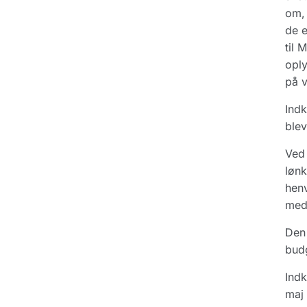
om, 
de e
til 
oply
på v
Indk
blev
Ved 
lønk
henv
med 
Den 
budg
Indk
maj 