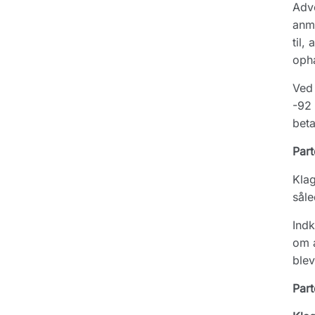
Advo
anmo
til,
ophæ
Ved 
-92 
beta
Part
Klag
såle
Indk
om a
blev
Part