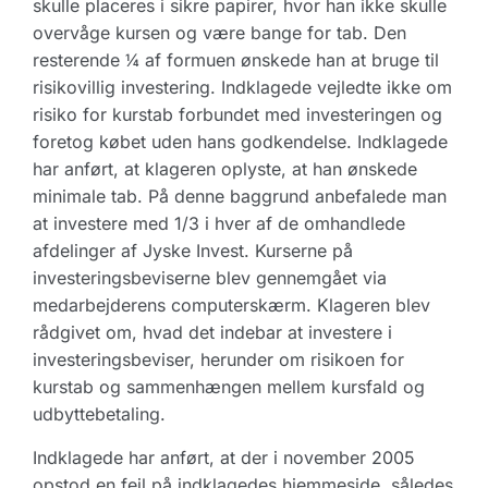
skulle placeres i sikre papirer, hvor han ikke skulle
overvåge kursen og være bange for tab. Den
resterende ¼ af formuen ønskede han at bruge til
risikovillig investering. Indklagede vejledte ikke om
risiko for kurstab forbundet med investeringen og
foretog købet uden hans godkendelse. Indklagede
har anført, at klageren oplyste, at han ønskede
minimale tab. På denne baggrund anbefalede man
at investere med 1/3 i hver af de omhandlede
afdelinger af Jyske Invest. Kurserne på
investeringsbeviserne blev gennemgået via
medarbejderens computerskærm. Klageren blev
rådgivet om, hvad det indebar at investere i
investeringsbeviser, herunder om risikoen for
kurstab og sammenhængen mellem kursfald og
udbyttebetaling.
Indklagede har anført, at der i november 2005
opstod en fejl på indklagedes hjemmeside, således