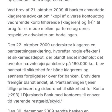
Ved brev af 21. oktober 2009 til banken anmodede
klagerens advokat om "kopi af diverse kontoudtog
vedrørende konti tilhørende [klageren] og [H]" til
brug for et møde mellem parterne og deres
respektive advokater om bodelingen.
Den 22. oktober 2009 underskrev klageren en
pantsætningserklæring, hvorefter nogle effekter i
et sikkerhedsdepot, der blandt andet indeholdt det
ovenfor nævnte ejerpantebrev på 180.000 kr., blev
pantsat til sikkerhed for både klagerens og
sønnens forpligtelser over for banken. Endvidere
fremgår blandt andet, at:"Pantsætningen tjener
tillige primært og sideordnet til sikkerhed for Konto
[-293] i Djurslands Bank med kontoens til enhver
tid værende restgæld/skyld."
Den 30. december 2009 sendte banken en