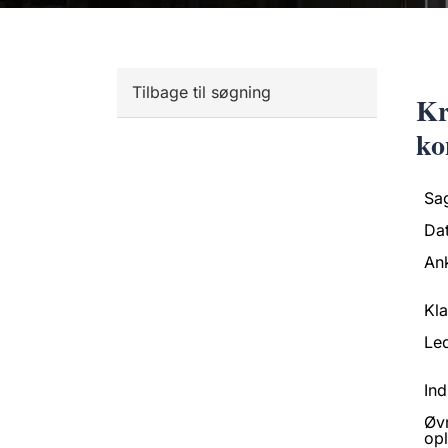
Tilbage til søgning
Kr
ko
Sa
Da
An
Kl
Led
Ind
Øv
opl