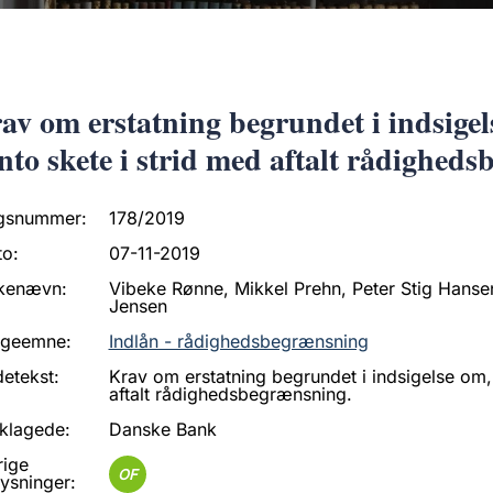
av om erstatning begrundet i indsigel
nto skete i strid med aftalt rådighed
gsnummer:
178/2019
to:
07-11-2019
kenævn:
Vibeke Rønne, Mikkel Prehn, Peter Stig Hanse
Jensen
ageemne:
Indlån - rådighedsbegrænsning
etekst:
Krav om erstatning begrundet i indsigelse om,
aftalt rådighedsbegrænsning.
klagede:
Danske Bank
rige
OF
ysninger: