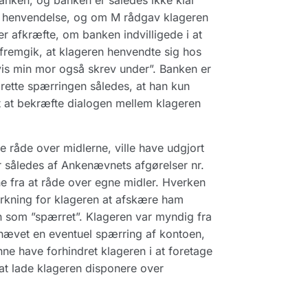
nken, og banken er således ikke klar
in henvendelse, og om M rådgav klageren
 afkræfte, om banken indvilligede i at
 fremgik, at klageren henvendte sig hos
vis min mor også skrev under”. Banken er
rette spærringen således, at han kun
 at bekræfte dialogen mellem klageren
 råde over midlerne, ville have udgjort
r således af Ankenævnets afgørelser nr.
e fra at råde over egne midler. Hverken
irkning for klageren at afskære ham
n som ”spærret”. Klageren var myndig fra
phævet en eventuel spærring af kontoen,
nne have forhindret klageren i at foretage
l at lade klageren disponere over