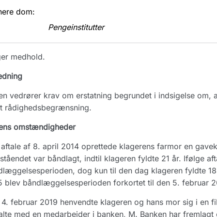
nere dom:
Pengeinstitutter
ger medhold.
edning
n vedrører krav om erstatning begrundet i indsigelse om, a
lt rådighedsbegrænsning.
ens omstændigheder
aftale af 8. april 2014 oprettede klagerens farmor en gavek
ståendet var båndlagt, indtil klageren fyldte 21 år. Ifølge af
læggelsesperioden, dog kun til den dag klageren fyldte 18 år
 blev båndlæggelsesperioden forkortet til den 5. februar 20
4. februar 2019 henvendte klageren og hans mor sig i en fi
alte med en medarbejder i banken, M. Banken har fremlagt