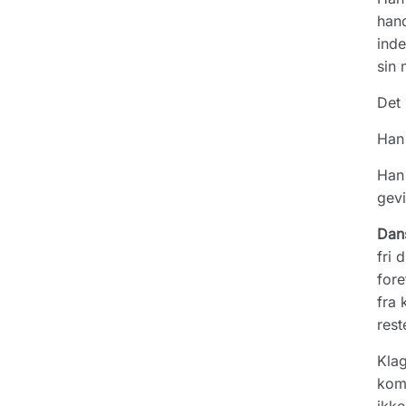
hand
inde
sin 
Det 
Han 
Han 
gevi
Dan
fri 
fore
fra 
rest
Klag
komm