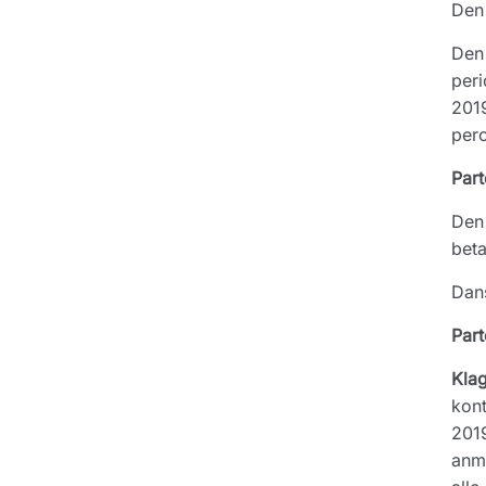
Den 
Den 
peri
2019
pero
Part
Den 
beta
Dans
Part
Kla
kont
2019
anmo