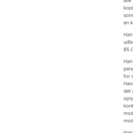
alle
kopi
som 
en k
Han 
udbe
85.0
Han 
peng
for 
Hans
det 
opl
kont
modt
mods
Han 