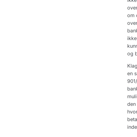
ikke
over
om d
over
bank
ikke
kunn
og b
Klag
en s
901/
bank
muli
den 
hvor
beta
inde