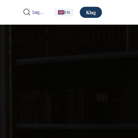
Klag
EN