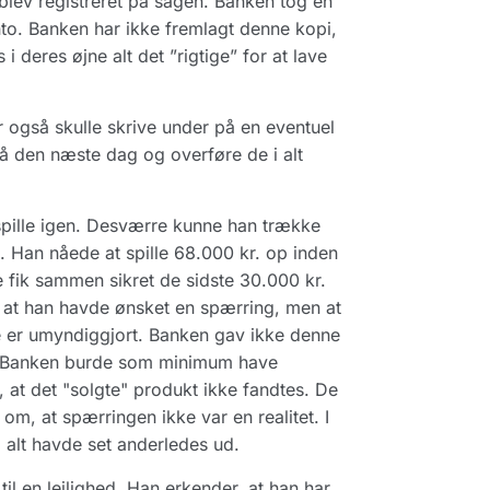
lev registreret på sagen. Banken tog en
to. Banken har ikke fremlagt denne kopi,
eres øjne alt det ”rigtige” for at lave
r også skulle skrive under på en eventuel
på den næste dag og overføre de i alt
 spille igen. Desværre kunne han trække
. Han nåede at spille 68.000 kr. op inden
e fik sammen sikret de sidste 30.000 kr.
, at han havde ønsket en spærring, men at
ke er umyndiggjort. Banken gav ikke denne
n. Banken burde som minimum have
at det "solgte" produkt ikke fandtes. De
om, at spærringen ikke var en realitet. I
g alt havde set anderledes ud.
il en lejlighed. Han erkender, at han har