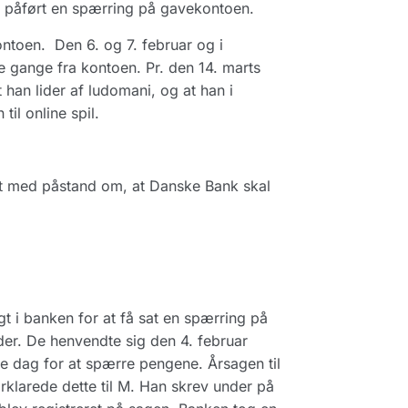
ke påført en spærring på gavekontoen.
kontoen. Den 6. og 7. februar og i
e gange fra kontoen. Pr. den 14. marts
han lider af ludomani, og at han i
il online spil.
et med påstand om, at Danske Bank skal
t i banken for at få sat en spærring på
er. De henvendte sig den 4. februar
te dag for at spærre pengene. Årsagen til
klarede dette til M. Han skrev under på