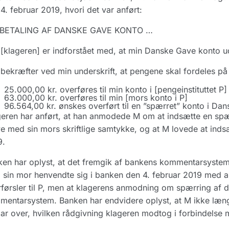
4. februar 2019, hvori det var anført:
BETALING AF DANSKE GAVE KONTO …
[klageren] er indforstået med, at min Danske Gave konto u
bekræfter ved min underskrift, at pengene skal fordeles p
25.000,00 kr. overføres til min konto i [pengeinstituttet P]
63.000,00 kr. overføres til min [mors konto i P]
96.564,00 kr. ønskes overført til en ”spærret” konto i Dan
eren har anført, at han anmodede M om at indsætte en spæ
 med sin mors skriftlige samtykke, og at M lovede at inds
9.
en har oplyst, at det fremgik af bankens kommentarsystem
sin mor henvendte sig i banken den 4. februar 2019 med 
førsler til P, men at klagerens anmodning om spærring af d
entarsystem. Banken har endvidere oplyst, at M ikke læng
lar over, hvilken rådgivning klageren modtog i forbindelse