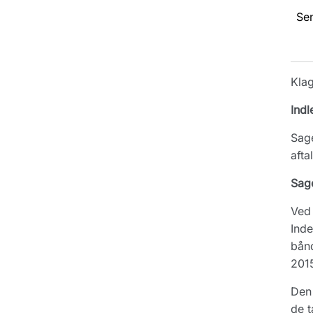
Se
Kla
Indl
Sage
afta
Sag
Ved 
Inde
bånd
2015
Den 
de t