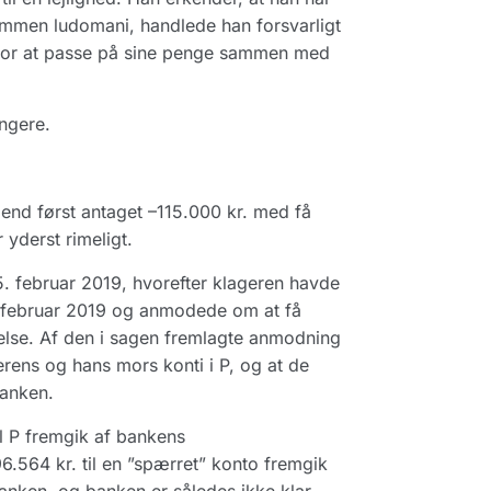
gdommen ludomani, handlede han forsvarligt
l for at passe på sine penge sammen med
ngere.
 end først antaget –115.000 kr. med få
 yderst rimeligt.
. februar 2019, hvorefter klageren havde
4. februar 2019 og anmodede om at få
velse. Af den i sagen fremlagte anmodning
gerens og hans mors konti i P, og at de
banken.
il P fremgik af bankens
564 kr. til en ”spærret” konto fremgik