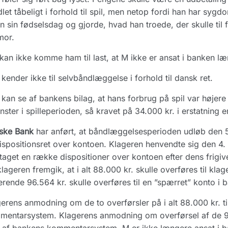
let tåbeligt i forhold til spil, men netop fordi han har sy
n sin fødselsdag og gjorde, hvad han troede, der skulle ti
mor.
kan ikke komme ham til last, at M ikke er ansat i banken læ
kender ikke til selvbåndlæggelse i forhold til dansk ret.
kan se af bankens bilag, at hans forbrug på spil var højere
nster i spilleperioden, så kravet på 34.000 kr. i erstatning er
ske Bank
har anført, at båndlæggelsesperioden udløb den 5
dispositionsret over kontoen. Klageren henvendte sig den 
taget en række dispositioner over kontoen efter dens frigi
klageren fremgik, at i alt 88.000 kr. skulle overføres til kla
erende 96.564 kr. skulle overføres til en ”spærret” konto i 
erens anmodning om de to overførsler på i alt 88.000 kr. t
entarsystem. Klagerens anmodning om overførsel af de 96.