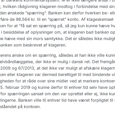
 af bankens kommentarsystem. M er ikke længere ansat i ba
, hvilken rådgivning klageren modtog i forbindelse med s
en ønskede ”spærring”. Banken kan derfor hverken be- eller
føre de 96.564 kr. til en ”spærret” konto. Af klageskemaet
en for at ”få sat en spærring på, så jeg kun kunne hæve h
 i besiddelse af oplysninger om, at klageren bad banken op
e hæve med sin mors samtykke. Det er således ikke muligt
anken som beskrevet af klageren.
erens ønske om en spærring, således at han ikke ville kunne
elvbåndlæggelse, der ikke er mulig i dansk ret. Det fremgå
2009 og 67/2013, at det ikke var muligt at afskære klagern
en eller klageren var dermed berettiget til med bindende v
gheden for at råde over sine midler ved at markere kontoe
5. februar 2019 og kunne derfor til enhver tid selv have o
for spærringen uanset om den var oprettet eller ej, ikke ku
lingerne. Banken ville til enhver tid have været forpligtet ti
ståendet på kontoen.