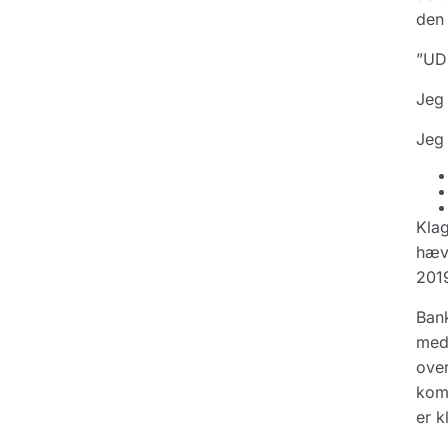
den 
”UD
Jeg 
Jeg 
Klag
hæve
201
Bank
med 
over
komm
er k