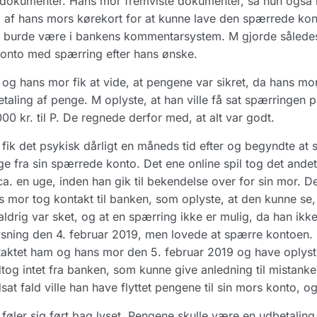
 dokumenter. Hans mor fremviste dokumenter, så hun også b
 af hans mors kørekort for at kunne lave den spærrede kon
burde være i bankens kommentarsystem. M gjorde således i d
onto med spærring efter hans ønske.
og hans mor fik at vide, at pengene var sikret, da hans mo
taling af penge. M oplyste, at han ville få sat spærringen 
00 kr. til P. De regnede derfor med, at alt var godt.
fik det psykisk dårligt en måneds tid efter og begyndte at
e fra sin spærrede konto. Det ene online spil tog det andet
ca. en uge, inden han gik til bekendelse over for sin mor. D
 mor tog kontakt til banken, som oplyste, at den kunne se
aldrig var sket, og at en spærring ikke er mulig, da han ik
ysning den 4. februar 2019, men lovede at spærre kontoe
aktet ham og hans mor den 5. februar 2019 og have oplyst, 
og intet fra banken, som kunne give anledning til mistanke 
at fald ville han have flyttet pengene til sin mors konto, o
føler sig ført bag lyset. Pengene skulle være en udbetaling t