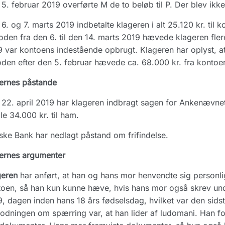
5. februar 2019 overførte M de to beløb til P. Der blev ik
6. og 7. marts 2019 indbetalte klageren i alt 25.120 kr. til 
oden fra den 6. til den 14. marts 2019 hævede klageren fler
 var kontoens indestående opbrugt. Klageren har oplyst, at 
den efter den 5. februar hævede ca. 68.000 kr. fra kontoen t
ernes påstande
22. april 2019 har klageren indbragt sagen for Ankenævn
le 34.000 kr. til ham.
ke Bank har nedlagt påstand om frifindelse.
ernes argumenter
geren
har anført, at han og hans mor henvendte sig personlig
oen, så han kun kunne hæve, hvis hans mor også skrev und
, dagen inden hans 18 års fødselsdag, hvilket var den sids
dningen om spærring var, at han lider af ludomani. Han for