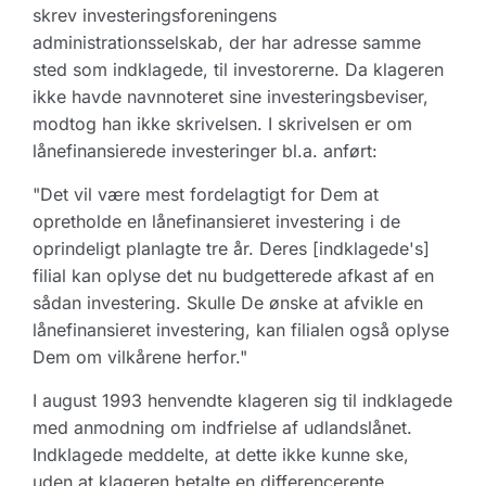
skrev investeringsforeningens
administrationsselskab, der har adresse samme
sted som indklagede, til investorerne. Da klageren
ikke havde navnnoteret sine investeringsbeviser,
modtog han ikke skrivelsen. I skrivelsen er om
lånefinansierede investeringer bl.a. anført:
"Det vil være mest fordelagtigt for Dem at
opretholde en lånefinansieret investering i de
oprindeligt planlagte tre år. Deres [indklagede's]
filial kan oplyse det nu budgetterede afkast af en
sådan investering. Skulle De ønske at afvikle en
lånefinansieret investering, kan filialen også oplyse
Dem om vilkårene herfor."
I august 1993 henvendte klageren sig til indklagede
med anmodning om indfrielse af udlandslånet.
Indklagede meddelte, at dette ikke kunne ske,
uden at klageren betalte en differencerente