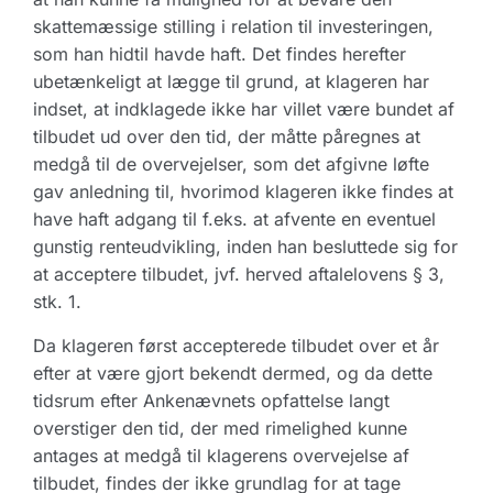
skattemæssige stilling i relation til investeringen,
som han hidtil havde haft. Det findes herefter
ubetænkeligt at lægge til grund, at klageren har
indset, at indklagede ikke har villet være bundet af
tilbudet ud over den tid, der måtte påregnes at
medgå til de overvejelser, som det afgivne løfte
gav anledning til, hvorimod klageren ikke findes at
have haft adgang til f.eks. at afvente en eventuel
gunstig renteudvikling, inden han besluttede sig for
at acceptere tilbudet, jvf. herved aftalelovens § 3,
stk. 1.
Da klageren først accepterede tilbudet over et år
efter at være gjort bekendt dermed, og da dette
tidsrum efter Ankenævnets opfattelse langt
overstiger den tid, der med rimelighed kunne
antages at medgå til klagerens overvejelse af
tilbudet, findes der ikke grundlag for at tage