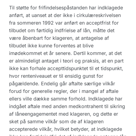
Til støtte for frifindelsespåstanden har indklagede
anført, at uanset at der ikke i cirkulæreskrivelsen
fra sommeren 1992 var anført en acceptfrist for
tilbudet om førtidig indfrielse af lån, måtte det
være åbenbart for klageren, at antagelse af
tilbudet ikke kunne forventes at blive
imødekommet et år senere. Dertil kommer, at det
er almindeligt antaget i teori og praksis, at en part
ikke kan forhale accepttidspunktet til et tidspunkt,
hvor renteniveauet er til ensidig gunst for
pågældende. Endelig går aftalte særlige vilkår
forud for generelle regler, der i mangel af aftale
ellers ville dække samme forhold. Indklagede har
indgået aftale med anden medkontrahent til sikring
af låneengagementet med klageren, og dette er
sket på samme vilkår som de af klageren
accepterede vilkår, hvilket betyder, at indklagede