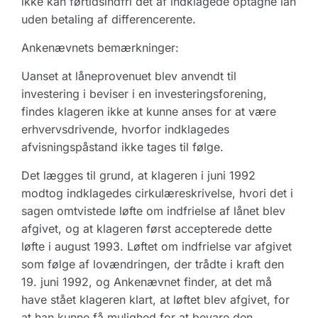
ikke kan førtidsindfri det af indklagede optagne lån
uden betaling af differencerente.
Ankenævnets bemærkninger:
Uanset at låneprovenuet blev anvendt til
investering i beviser i en investeringsforening,
findes klageren ikke at kunne anses for at være
erhvervsdrivende, hvorfor indklagedes
afvisningspåstand ikke tages til følge.
Det lægges til grund, at klageren i juni 1992
modtog indklagedes cirkulæreskrivelse, hvori det i
sagen omtvistede løfte om indfrielse af lånet blev
afgivet, og at klageren først accepterede dette
løfte i august 1993. Løftet om indfrielse var afgivet
som følge af lovændringen, der trådte i kraft den
19. juni 1992, og Ankenævnet finder, at det må
have stået klageren klart, at løftet blev afgivet, for
at han kunne få mulighed for at bevare den