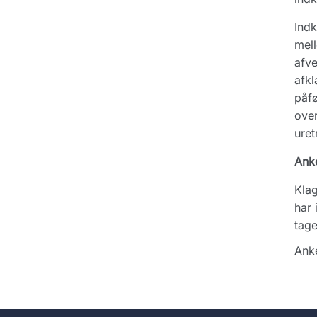
Indk
mell
afve
afkl
påfø
ove
uret
Ank
Klag
har 
tage
Anke