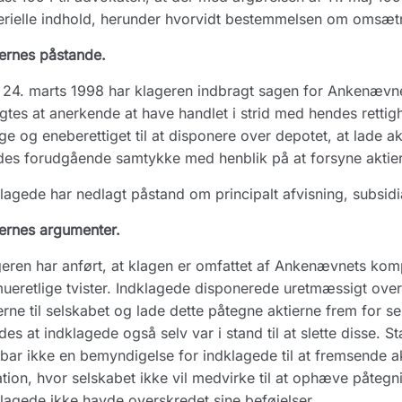
rielle indhold, herunder hvorvidt bestemmelsen om omsæt
ernes påstande.
24. marts 1998 har klageren indbragt sagen for Ankenævn
ligtes at anerkende at have handlet i strid med hendes retti
e og eneberettiget til at disponere over depotet, at lade a
es forudgående samtykke med henblik på at forsyne aktie
lagede har nedlagt påstand om principalt afvisning, subsidiæ
ernes argumenter.
eren har anført, at klagen er omfattet af Ankenævnets kom
ueretlige tvister. Indklagede disponerede uretmæssigt ove
erne til selskabet og lade dette påtegne aktierne frem for s
des at indklagede også selv var i stand til at slette disse. 
bar ikke en bemyndigelse for indklagede til at fremsende a
ation, hvor selskabet ikke vil medvirke til at ophæve påte
lagede ikke havde overskredet sine beføjelser.