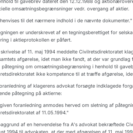
enhold til gavebrev dateret den 12.12.1988 og aktionærovere
ielle omsætningsbegrænsninger vedr. overgang af aktier.
henvises til det nærmere indhold i de nævnte dokumenter."
gningen er underskrevet af en tegningsberettiget for selsk
ring i aktieprotokollen er påført.
skrivelse af 11. maj 1994 meddelte Civilretsdirektoratet k
samtets afgørelse, idet man ikke fandt, at der var grundlag f
påtegning om omsætningsbegrænsning i henhold til gavebr
lretsdirektoratet ikke kompetence til at træffe afgørelse, id
oranledning af klagerens advokat forsøgte indklagede forgæ
ende påtegning på aktierne:
given foranledning anmodes herved om sletning af påtegning 
lretsdirektoratet af 11.05.1994."
aggrund af en henvendelse fra A's advokat bekræftede Civilr
st 1994 til advokaten, at der med afgørelsen af 11. maj 1994 