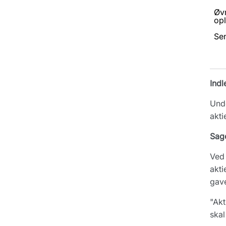
Øv
opl
Se
Indl
Unde
akti
Sag
Ved 
akti
gave
"Akt
skal