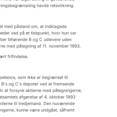
ningsbegrænsning havde retsvirkning.
et med påstand om, at indklagede
gheder ved på et tidspunkt, hvor hun var
ktier tilhørende B og C udlevere uden
rne med påtegning af 11. november 1993.
rt frifindelse.
petence, som ikke er begrænset til
r B's og C's depoter ved at fremsende
elv at forsyne aktierne med påtegningerne,
Statsamtets afgørelse af 4. oktober 1993
ktierne til tredjemand. Den nuværende
gningerne, kunne være undgået, såfremt