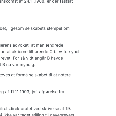
nskomst af 24.11.1988, er der fastsat
abet, ligesom selskabets stempel om
lagerens advokat, at man ændrede
or, at aktierne tilhørende C blev forsynet
evet. For så vidt angår B havde
et B nu var myndig.
ves at formå selskabet til at notere
af 11.11.1993, jvf. afgørelse fra
etsdirektoratet ved skrivelse af 19.
ikke var taget stilling til gavebrevets