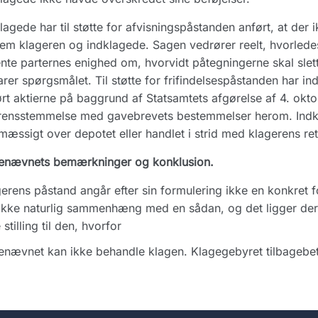
lagede har til støtte for afvisningspåstanden anført, at der i
em klageren og indklagede. Sagen vedrører reelt, hvorlede
nte parternes enighed om, hvorvidt påtegningerne skal slette
arer spørgsmålet. Til støtte for frifindelsespåstanden har i
rt aktierne på baggrund af Statsamtets afgørelse af 4. okto
rensstemmelse med gavebrevets bestemmelser herom. Indkl
mæssigt over depotet eller handlet i strid med klagerens ret
enævnets bemærkninger og konklusion.
erens påstand angår efter sin formulering ikke en konkret f
ikke naturlig sammenhæng med en sådan, og det ligger de
 stilling til den, hvorfor
nævnet kan ikke behandle klagen. Klagegebyret tilbagebet