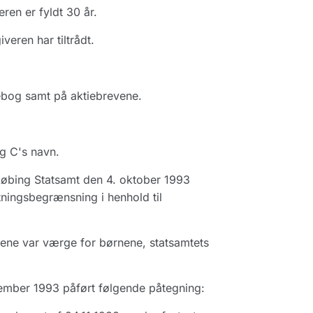
en er fyldt 30 år.
eren har tiltrådt.
ebog samt på aktiebrevene.
og C's navn.
øbing Statsamt den 4. oktober 1993
tningsbegrænsning i henhold til
lene var værge for børnene, statsamtets
vember 1993 påført følgende påtegning: