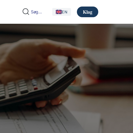
Klag
EN