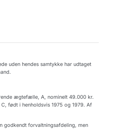
agede uden hendes samtykke har udtaget
mand.
nde ægtefælle, A, nominelt 49.000 kr.
g C, født i henholdsvis 1975 og 1979. Af
 en godkendt forvaltningsafdeling, men