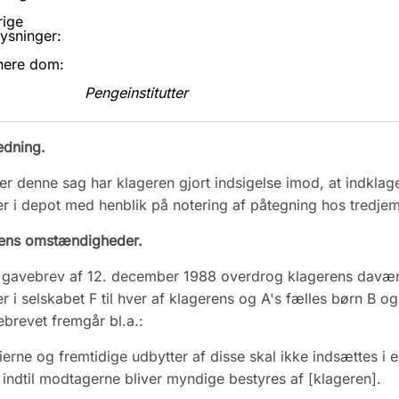
rige
ysninger:
nere dom:
Pengeinstitutter
edning.
r denne sag har klageren gjort indsigelse imod, at indkl
er i depot med henblik på notering af påtegning hos tredje
ens omstændigheder.
gavebrev af 12. december 1988 overdrog klagerens davære
er i selskabet F til hver af klagerens og A's fælles børn B o
brevet fremgår bl.a.:
ierne og fremtidige udbytter af disse skal ikke indsættes i
 indtil modtagerne bliver myndige bestyres af [klageren].