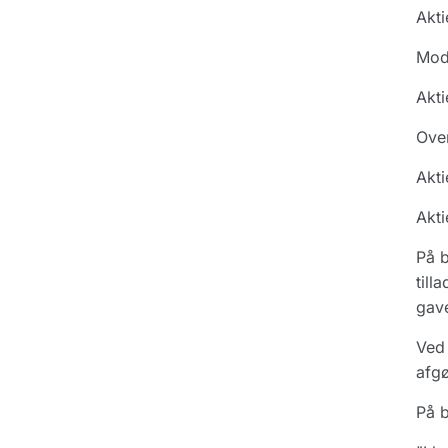
Akti
Modt
Akti
Oven
Akti
Akti
På b
till
gav
Ved 
afgø
På b