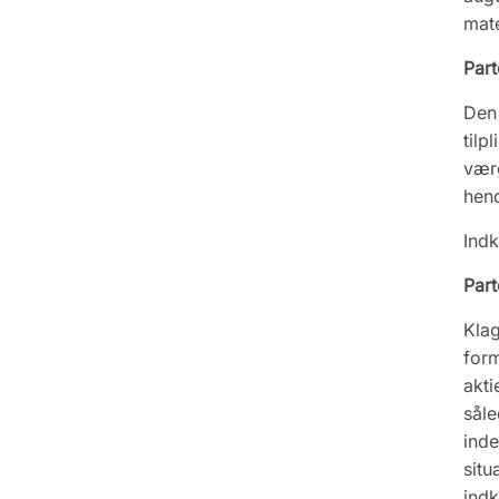
mate
Part
Den 
tilp
værg
hend
Indk
Part
Klag
form
akti
såle
inde
situ
indk