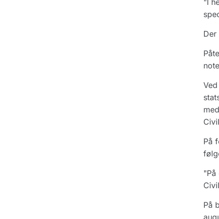
"I h
spec
Der 
Påte
note
Ved 
stat
med 
Civi
På f
følg
"På 
Civi
På b
augu