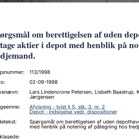
ørgsmål om berettigelsen af uden dep
tage aktier i depot med henblik på no
edjemand.
gsnummer:
113/1998
to:
02-09-1998
kenævn:
Lars Lindencrone Petersen, Lisbeth Baastrup, Ka
Jørgensen
ageemne:
Afvisning - tvist § 5, stk. 3, nr. 2
Depot - indsigelse vedr. dispositioner
etekst:
Spørgsmål om berettigelsen af uden depothave
med henblik på notering af påtegning hos tre
klagede: