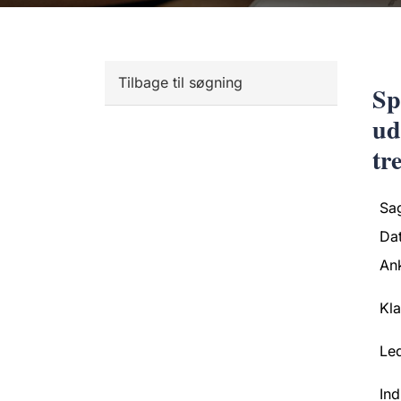
Tilbage til søgning
Sp
ud
tr
Sa
Da
An
Kl
Led
Ind