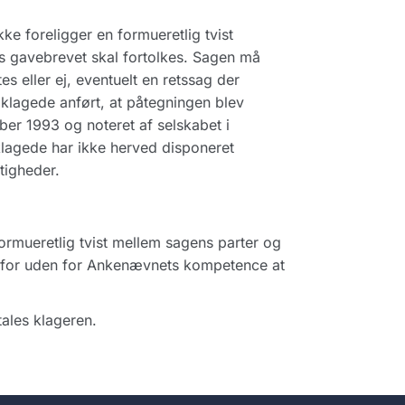
kke foreligger en formueretlig tvist
s gavebrevet skal fortolkes. Sagen må
s eller ej, eventuelt en retssag der
ndklagede anført, at påtegningen blev
ber 1993 og noteret af selskabet i
agede har ikke herved disponeret
tigheder.
ormueretlig tvist mellem sagens parter og
rfor uden for Ankenævnets kompetence at
ales klageren.