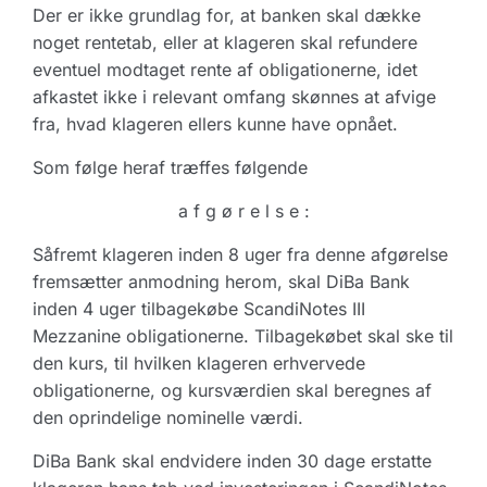
Der er ikke grundlag for, at banken skal dække
noget rentetab, eller at klageren skal refundere
eventuel modtaget rente af obligationerne, idet
afkastet ikke i relevant omfang skønnes at afvige
fra, hvad klageren ellers kunne have opnået.
Som følge heraf træffes følgende
a f g ø r e l s e :
Såfremt klageren inden 8 uger fra denne afgørelse
fremsætter anmodning herom, skal DiBa Bank
inden 4 uger tilbagekøbe ScandiNotes III
Mezzanine obligationerne. Tilbagekøbet skal ske til
den kurs, til hvilken klageren erhvervede
obligationerne, og kursværdien skal beregnes af
den oprindelige nominelle værdi.
DiBa Bank skal endvidere inden 30 dage erstatte