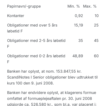
Papirnavn/-gruppe
Min. %
Max. %
Kontanter
0,92
10
Obligationer med over 5 års
15,19
25
løbetid F
Obligationer med 2-5 års løbetid
35
45
F
Obligationer med 0-2 års løbetid
48,89
60
F
Banken har oplyst, at nom. 153.847,55 kr.
ScandiNotes I Senior obligationer blev udtrukket til
kurs 100 den 9. juni 2008.
Banken har endvidere oplyst, at klagerens formue
omfattet af formueplejeaftalen pr. 30. juni 2008
udgjorde ca. 526.580 kr., som bl.a. var placeret i: