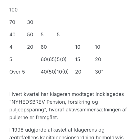
100
70
30
40
50
5
5
4
20
60
10
10
5
60(65)
5(0)
15
20
Over 5
40(50)
10(0)
20
30"
Hvert kvartal har klageren modtaget indklagedes
"NYHEDSBREV Pension, forsikring og
puljeopsparing", hvoraf aktivsammensætningen af
puljerne er fremgået.
I 1998 udgjorde afkastet af klagerens og
ægtefællens kapitalpensionsordning henholdsvis