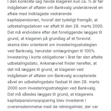
I den konkrete sag havde klageren kun ca. ½ år før
indgåelsen af aftalen om Bankvalg underskrevet en
aftale med indklagede vedrørende
kapitalpensionen, hvoraf det tydeligt fremgår, at
udbetalingsdatoen var aftalt til den 28. marts 2000.
Det må endvidere efter det foreliggende lægges til
grund, at klageren på grundlag af et forevist
skema blev orienteret om investeringsstrategien
ved Bankvalg, herunder omlægningen til 100%
investering i korte obligationer i året før den aftalte
udbetalingsdato. Ankenævnet finder herefter, at
det må lægges til grund, at klageren ved
indgåelsen af aftalen om Bankvalg accepterede
såvel en udbetalingsdato fastsat til den 28. marts
2000 som investeringsstrategien ved Bankvalg.
Det må således lægges til grund, at klagerens
kapitalpensionsopsparing blev investeret i
overensstemmelse med de retningslinier, der var