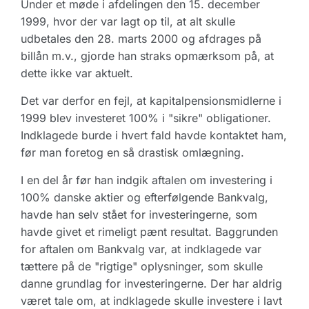
Under et møde i afdelingen den 15. december
1999, hvor der var lagt op til, at alt skulle
udbetales den 28. marts 2000 og afdrages på
billån m.v., gjorde han straks opmærksom på, at
dette ikke var aktuelt.
Det var derfor en fejl, at kapitalpensionsmidlerne i
1999 blev investeret 100% i "sikre" obligationer.
Indklagede burde i hvert fald havde kontaktet ham,
før man foretog en så drastisk omlægning.
I en del år før han indgik aftalen om investering i
100% danske aktier og efterfølgende Bankvalg,
havde han selv stået for investeringerne, som
havde givet et rimeligt pænt resultat. Baggrunden
for aftalen om Bankvalg var, at indklagede var
tættere på de "rigtige" oplysninger, som skulle
danne grundlag for investeringerne. Der har aldrig
været tale om, at indklagede skulle investere i lavt