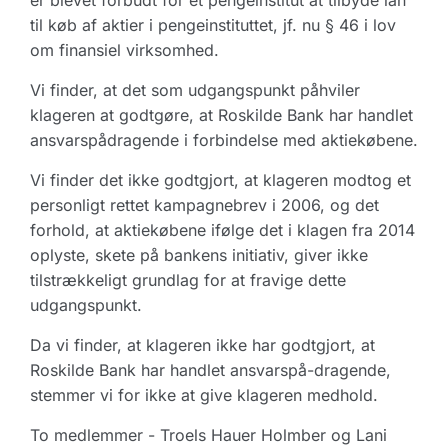
er blevet forbudt for et pengeinstitut at tilbyde lån
til køb af aktier i pengeinstituttet, jf. nu § 46 i lov
om finansiel virksomhed.
Vi finder, at det som udgangspunkt påhviler
klageren at godtgøre, at Roskilde Bank har handlet
ansvarspådragende i forbindelse med aktiekøbene.
Vi finder det ikke godtgjort, at klageren modtog et
personligt rettet kampagnebrev i 2006, og det
forhold, at aktiekøbene ifølge det i klagen fra 2014
oplyste, skete på bankens initiativ, giver ikke
tilstrækkeligt grundlag for at fravige dette
udgangspunkt.
Da vi finder, at klageren ikke har godtgjort, at
Roskilde Bank har handlet ansvarspå-dragende,
stemmer vi for ikke at give klageren medhold.
To medlemmer - Troels Hauer Holmber og Lani