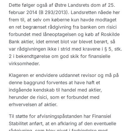
Dette følger også af Østre Landsrets dom af 25.
februar 2014 (B 293/2013). Landsretten nåede her
frem til, at selv om køberne kun havde modtaget
en ret begrænset rådgivning fra banken om risici
forbundet med låneoptagelsen og køb af Roskilde
Bank aktier, idet emnet blot var blevet berørt, så
var rådgivningen ikke i strid med kravene i § 5, stk.
2 i bekendtgørelse om god skik for finansielle
virksomheder.
Klageren er endvidere uddannet revisor og må på
denne baggrund forventes at have haft et
indgående kendskab til handel med aktier,
herunder de risici, som er forbundet med
erhvervelsen af aktier.
Til støtte for afvisningspåstanden har Finansiel
Stabilitet anført, at en afklaring af den eventuelle
rådgivning, som blev givet i forbindelse med