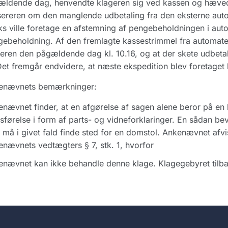
ldende dag, henvendte klageren sig ved kassen og hævede 
ereren om den manglende udbetaling fra den eksterne auto
ks ville foretage en afstemning af pengebeholdningen i aut
ebeholdning. Af den fremlagte kassestrimmel fra automaten
eren den pågældende dag kl. 10.16, og at der skete udbeta
Det fremgår endvidere, at næste ekspedition blev foretaget k
enævnets bemærkninger:
nævnet finder, at en afgørelse af sagen alene beror på en
sførelse i form af parts- og vidneforklaringer. En sådan be
må i givet fald finde sted for en domstol. Ankenævnet afvi
nævnets vedtægters § 7, stk. 1, hvorfor
nævnet kan ikke behandle denne klage. Klagegebyret tilba