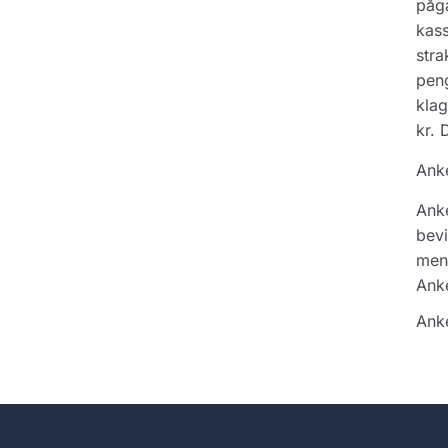
pågæ
kass
stra
peng
klag
kr. 
Ank
Anke
bevi
men 
Anke
Anke