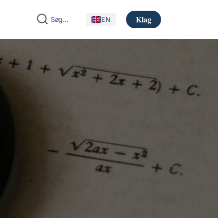
Klag
EN