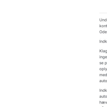
Unde
kont
Oden
Indk
Klag
inge
se p
oply
medt
aut
Indk
auto
hæve