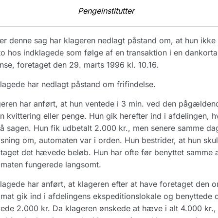
Pengeinstitutter
r denne sag har klageren nedlagt påstand om, at hun ikke 
o hos indklagede som følge af en transaktion i en dankorta
se, foretaget den 29. marts 1996 kl. 10.16.
lagede har nedlagt påstand om frifindelse.
eren har anført, at hun ventede i 3 min. ved den pågæld
n kvittering eller penge. Hun gik herefter ind i afdelingen, 
å sagen. Hun fik udbetalt 2.000 kr., men senere samme dag
sning om, automaten var i orden. Hun bestrider, at hun sku
aget det hævede beløb. Hun har ofte før benyttet samme au
omaten fungerede langsomt.
lagede har anført, at klageren efter at have foretaget den o
mat gik ind i afdelingens ekspeditionslokale og benyttede 
de 2.000 kr. Da klageren ønskede at hæve i alt 4.000 kr., 