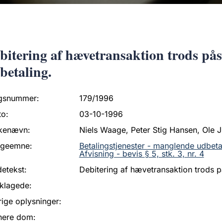
bitering af hævetransaktion trods på
betaling.
gsnummer:
179/1996
to:
03-10-1996
kenævn:
Niels Waage, Peter Stig Hansen, Ole Ju
ageemne:
Betalingstjenester - manglende udbeta
Afvisning - bevis § 5, stk. 3, nr. 4
etekst:
Debitering af hævetransaktion trods 
klagede:
ige oplysninger:
nere dom: