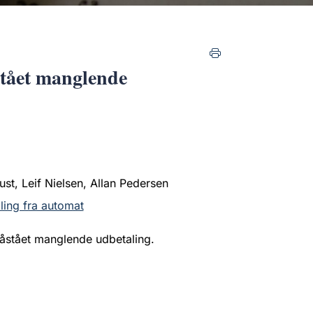
stået manglende
st, Leif Nielsen, Allan Pedersen
ling fra automat
påstået manglende udbetaling.