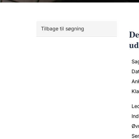
Tilbage til søgning
De
ud
Sa
Da
An
Kl
Led
Ind
Øvr
Se