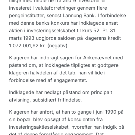
tillige med midlerne fra andre investorer er
investeret i valutaforretninger gennem flere
pengeinstitutter, senest Lannung Bank. I forbindelse
med denne banks konkurs har indklagede ansat
aktien i investeringsselskabet til kurs 52. Pr. 31.
marts 1993 udgjorde saldoen på klagerens kredit
1.072.001,92 kr. (negativ).
Klageren har indbragt sagen for Ankenævnet med
påstand om, at indklagede tilpligtes at godtgøre
klageren halvdelen af det tab, han vil lide i
forbindelse med af engagementet.
Indklagede har nedlagt påstand om principalt
afvisning, subsidiært frifindelse.
Klageren har anført, at han to gange i juni 1990 på
sin bopæl blev opsøgt af konsulenten fra
investeringsaktieselskabet, hvorefter han indgik på
det af denne foreslåede engagement. Det