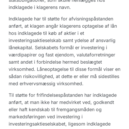
statsobligationer, som skulle henlægges hos
indklagede i klagerens navn.
Indklagede har til støtte for afvisningspåstanden
anført, at klagen angår klagerens optagelse af lån
hos indklagede til køb af aktier i et
investeringsaktieselskab samt ydelse af ansvarlig
lånekapital. Selskabets formål er investering i
værdipapirer og fast ejendom, valutaforretninger
samt andet i forbindelse hermed beslægtet
virksomhed. Låneoptagelse til disse formål viser en
sådan risikovillighed, at dette er eller må sidestilles
med erhvervsmæssig virksomhed.
Til støtte for frifindelsespåstanden har indklagede
anført, at man ikke har medvirket ved, godkendt
eller haft kendskab til fremgangsmåden og
markedsføringen ved investering i
investeringsaktieselskabet, ligesom indklagede