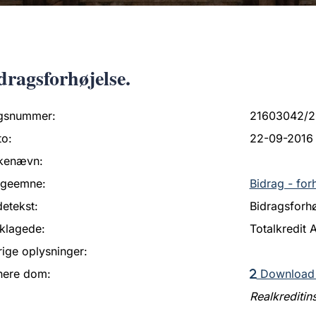
dragsforhøjelse.
gsnummer:
21603042/2
to:
22-09-2016
kenævn:
ageemne:
Bidrag - for
etekst:
Bidragsforhø
klagede:
Totalkredit 
ige oplysninger:
nere dom:
Download
Realkreditins