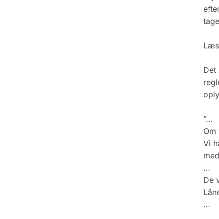
efte
tage
Læs 
Det 
regl
oply
”…
Om v
Vi h
med 
…
De v
Låne
…