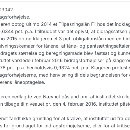
03042
agsforhøjelse.
eren optog ultimo 2014 et Tilpasningslån F1 hos det indklag
,6344 pct. p.a. I tilbuddet var det oplyst, at bidragssatsen pr.
mo 2015 optog klageren et 3 pct. obligationslån med en bid
ivningsskemaer for lånene, af låne- og pantsætningsaftalern
idragets størrelse og beregningsmåde blev fastsat og kunne æ
ituttet varslede i februar 2016 bidragsforhøjelser på klagerens 
76 pct. p.a. henholdsvis 0,9324 pct. p.a. Klageren protes
agsforhøjelserne, med henvisning til dels begrundelsen for di
erens låneoptagelse.
eren nedlagde ved Nævnet påstand om, at instituttet skulle
ån tilbage til niveauet pr. den 4. februar 2016. Instituttet påst
et fandt ikke grundlag for at kræve, at instituttet ud fra d
s for grundlaget for bidragsforhøjelserne, eller for at kritiser