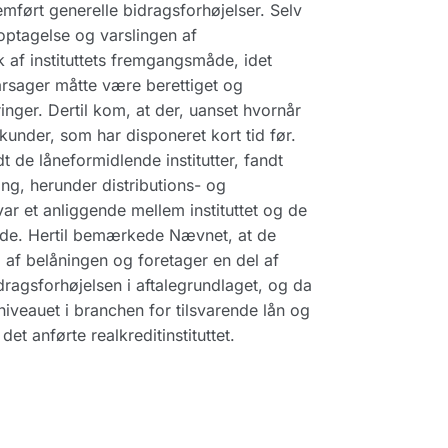
mført generelle bidragsforhøjelser. Selv
ptagelse og varslingen af
k af instituttets fremgangsmåde, idet
årsager måtte være berettiget og
inger. Dertil kom, at der, uanset hvornår
kunder, som har disponeret kort tid før.
dt de låneformidlende institutter, fandt
ning, herunder distributions- og
ar et anliggende mellem instituttet og de
nde. Hertil bemærkede Nævnet, at de
el af belåningen og foretager en del af
idragsforhøjelsen i aftalegrundlaget, og da
iveauet i branchen for tilsvarende lån og
et anførte realkreditinstituttet.