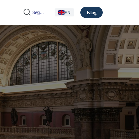
Klag
EN