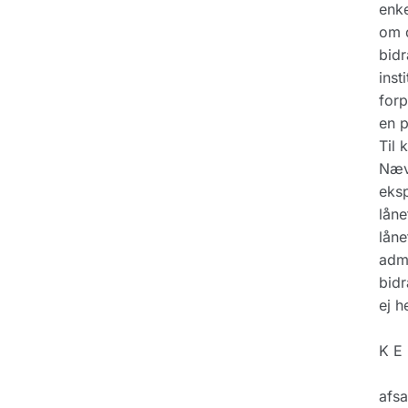
enke
om d
bidr
inst
forp
en p
Til 
Nævn
eksp
låne
låne
admi
bidr
ej h
K E 
afs