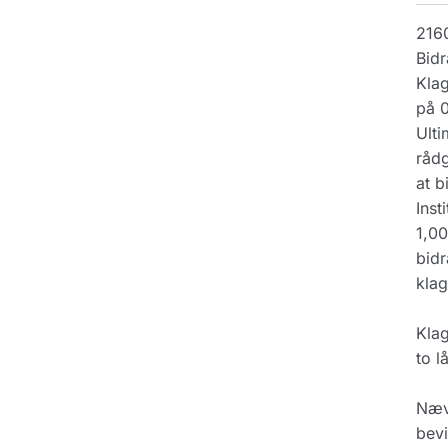
216
Bidr
Klag
på 0
Ulti
rådg
at b
Inst
1,00
bidr
klag
Klag
to l
Nævn
bevi