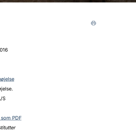
016
højelse
jelse.
A/S
 som PDF
titutter