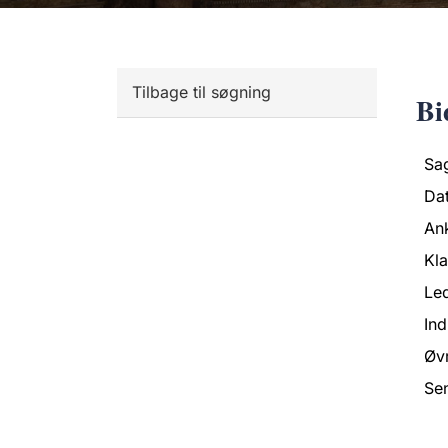
Tilbage til søgning
Bi
Sa
Da
An
Kl
Led
Ind
Øvr
Se