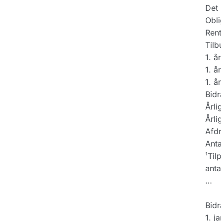
Det 
Obli
Rent
Tilb
1. å
1. å
1. å
Bidr
Årli
Årli
Afdr
Anta
¹Til
anta
…
Bidr
1. j