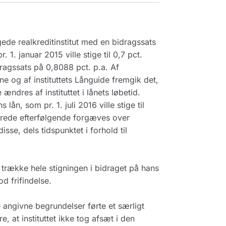
ede realkreditinstitut med en bidragssats
 1. januar 2015 ville stige til 0,7 pct.
ragssats på 0,8088 pct. p.a. Af
e og af instituttets Långuide fremgik det,
ndres af instituttet i lånets løbetid.
lån, som pr. 1. juli 2016 ville stige til
terede efterfølgende forgæves over
sse, dels tidspunktet i forhold til
 trække hele stigningen i bidraget på hans
od frifindelse.
e angivne begrundelser førte et særligt
e, at instituttet ikke tog afsæt i den