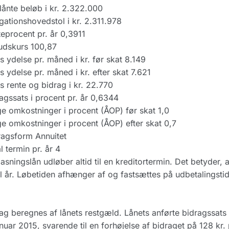
lånte beløb i kr. 2.322.000
gationshovedstol i kr. 2.311.978
eprocent pr. år 0,3911
udskurs 100,87
rs ydelse pr. måned i kr. før skat 8.149
rs ydelse pr. måned i kr. efter skat 7.621
rs rente og bidrag i kr. 22.770
agssats i procent pr. år 0,6344
ge omkostninger i procent (ÅOP) før skat 1,0
ge omkostninger i procent (ÅOP) efter skat 0,7
agsform Annuitet
l termin pr. år 4
pasningslån udløber altid til en kreditortermin. Det betyder, a
l år. Løbetiden afhænger af og fastsættes på udbetalingsti
ag beregnes af lånets restgæld. Lånets anførte bidragssats f
anuar 2015, svarende til en forhøjelse af bidraget på 128 kr.