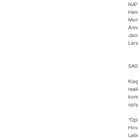
NÆV
Hen
Mor
Anna
Jac
Lar
SAG
Klag
real
konc
oply
”Opl
Hove
Løbe