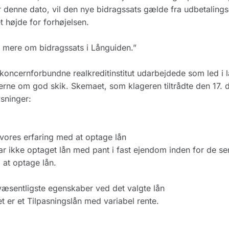
r denne dato, vil den nye bidragssats gælde fra udbetalings
t højde for forhøjelsen.
mere om bidragssats i Långuiden.”
koncernforbundne realkreditinstitut udarbejdede som led i 
erne om god skik. Skemaet, som klageren tiltrådte den 17.
sninger:
ores erfaring med at optage lån
ar ikke optaget lån med pant i fast ejendom inden for de se
at optage lån.
æsentligste egenskaber ved det valgte lån
t er et Tilpasningslån med variabel rente.