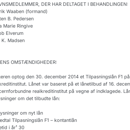
NSMEDLEMMER, DER HAR DELTAGET I BEHANDLINGEN:
rik Waaben (formand)
ten B. Pedersen
 Marie Ringive
ob Elverum
s K. Madsen
ENS OMSTÆNDIGHEDER:
eren optog den 30. december 2014 et Tilpasningslån F1 på
kreditinstitut. Lånet var baseret på et lånetilbud af 16. dec
ernforbundne realkreditinstitut på vegne af indklagede. Lå
sninger om det tilbudte lån:
ysninger om nyt lån
dtal Tilpasningslån F1 – kontantlån
tid i år¹ 30