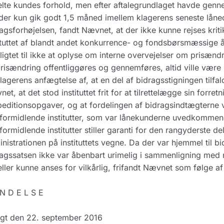
lte kundes forhold, men efter aftalegrundlaget havde genne
er kun gik godt 1,5 måned imellem klagerens seneste låneo
agsforhøjelsen, fandt Nævnet, at der ikke kunne rejses kriti
ituttet af blandt andet konkurrence- og fondsbørsmæssige 
ligtet til ikke at oplyse om interne overvejelser om prisændr
risændring offentliggøres og gennemføres, altid ville være 
klagerens anfægtelse af, at en del af bidragsstigningen tilfal
et, at det stod instituttet frit for at tilrettelægge sin forret
editionsopgaver, og at fordelingen af bidragsindtægterne v
formidlende institutter, som var lånekunderne uvedkomme
formidlende institutter stiller garanti for den rangyderste d
nistrationen på instituttets vegne. Da der var hjemmel til b
agssatsen ikke var åbenbart urimelig i sammenligning med n
eller kunne anses for vilkårlig, frifandt Nævnet som følge af d
N D E L S E
agt den 22. september 2016